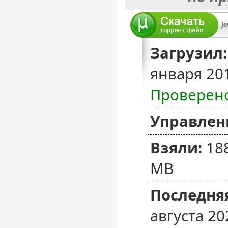
Je
Загрузил:
января 20
Проверен
Управлен
Взяли:
18
MB
Последняя
августа 20