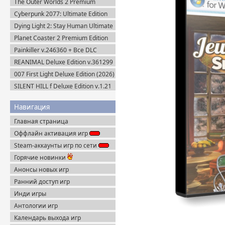
The Outer Worlds 2 Premium
Edition v.1.2.0.1 (2025) Пиратка
Cyberpunk 2077: Ultimate Edition
v.2.31a + Все DLC (2025) Portable
Dying Light 2: Stay Human Ultimate
Edition v.1.29.0 + Все DLC (2022)
Planet Coaster 2 Premium Edition
Пиратка
(2024) Steam-Rip
Painkiller v.246360 + Все DLC
(2025) Portable
REANIMAL Deluxe Edition v.361299
(2026) Пиратка
007 First Light Deluxe Edition (2026)
Пиратка
SILENT HILL f Deluxe Edition v.1.21
+ Все DLC (2025) Пиратка
Навигация
Главная страница
Оффлайн активация игр
Steam-аккаунты игр по сети
Горячие новинки
Анонсы новых игр
Ранний доступ игр
Инди игры
Антологии игр
Календарь выхода игр