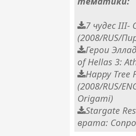
тематики:
7 чудес III
(2008/RUS/Пи
Герои Эллад
of Hellas 3: A
Happy Tree F
(2008/RUS/EN
Origami)
Stargate Re
врата: Сопро