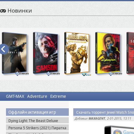
Новинки
GMT-MAX
Adventure
Extreme
Оффлайн активация игр
Скачать торрент Jewel Match S
Добавил
MAXAGENT
, 2-01-2015, 13:11
Dying Light: The Beast Deluxe
Edition v.1.6.4 + Все DLC (2025)
Persona 5 Strikers (2021) Пиратка
Пиратка