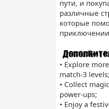
пути, и покуп
различные ст
которые помо
приключении
• Explore mor
match-3 levels
• Collect magi
power-ups;
• Enjoy a fest