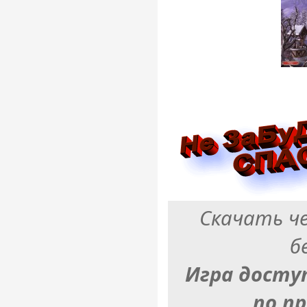
Скачать ч
б
Игра досту
по п