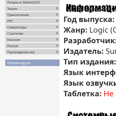
Репаки от MAXAGENT
Экшен
Приключения
Год выпуска:
РПГ
Жанр:
Logic (
Симуляторы
Стратегии
Разработчик
Консоли
Разное
Издатель:
Sur
Прохождения игр
Тип издания:
Рекомендуем
Язык интерф
Язык озвучк
Таблетка:
Не 