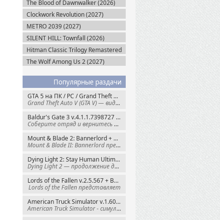
The Blood of Dawnwalker (2026)
Clockwork Revolution (2027)
METRO 2039 (2027)
SILENT HILL: Townfall (2026)
Hitman Classic Trilogy Remastered
(2027)
The Wolf Among Us 2 (2027)
Популярные раздачи
GTA 5 на ПК / PC / Grand Theft Auto V: Premium Edition (2015) Steam-Rip
Grand Theft Auto V (GTA V) — видеоигра из
Baldur's Gate 3 v.4.1.1.7398727 + Все DLC (2023) GOG-Rip
Соберите отряд и вернитесь в Забытые
Mount & Blade 2: Bannerlord + War Sails v.1.4.7.117484 (2025) GOG
Mount & Blade II: Bannerlord представляет
Dying Light 2: Stay Human Ultimate Edition v.1.29.1 + Все DLC (2022) Пиратка
Dying Light 2 — продолжение динамичного
Lords of the Fallen v.2.5.567 + Все DLC (2023) Пиратка
Lords of the Fallen представляет
American Truck Simulator v.1.60.1.8s + Все DLC (2016) Пиратка
American Truck Simulator - симулятор