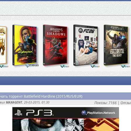
чать торрент Battlefield Hardline (2015/RUS/EUR)
авил
MAXAGENT
, 29-03-2015, 01:30
Показы: 7166 |
Отзыв