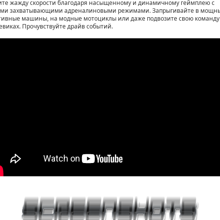
ите жажду скорости благодаря насыщенному и динамичному геймплею с
ми захватывающими адреналиновыми режимами. Запрыгивайте в мощн
тивные машины, на модные мотоциклы или даже подвозите свою команду
евиках. Прочувствуйте драйв событий.