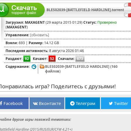
BLES02039-[BATTLEFIELD HARDLINE].torrent
Загрузил:
MAXAGENT
(29 марта 2015 01:29)
Статус:
Проверено
(
MAXAGENT
)
Управление:
[обновить]
Взяли:
693 |
Размер:
14.12 GB
Последняя активность:
8 августа 2026 01:46
Раздают:
92
Качают:
52
Скачали:
673
Содержание:
BLES02039-[BATTLEFIELD HARDLINE] (160
файлов)
онравилась игра? Поделитесь с друзьями!
Facebook
Вконтакте
Телеграм
Twitter
чайте другие игры похожей тематики:
Battlefield Hardline (2015/RUS/EUR/CFW 4.21+)