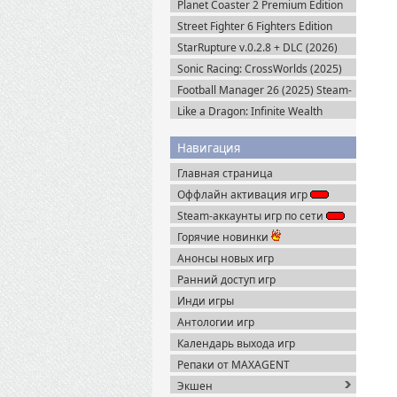
Planet Coaster 2 Premium Edition
(2024) Steam-Rip
Street Fighter 6 Fighters Edition
(2023) Steam-Rip
StarRupture v.0.2.8 + DLC (2026)
Пиратка
Sonic Racing: CrossWorlds (2025)
Steam-Rip
Football Manager 26 (2025) Steam-
Rip
Like a Dragon: Infinite Wealth
Ultimate Edition (2024) Steam-Rip
Навигация
Главная страница
Оффлайн активация игр
Steam-аккаунты игр по сети
Горячие новинки
Анонсы новых игр
Ранний доступ игр
Инди игры
Антологии игр
Календарь выхода игр
Репаки от MAXAGENT
Экшен