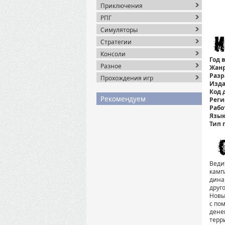
Приключения
РПГ
Симуляторы
Стратегии
Консоли
Год 
Разное
Жанр
Разр
Прохождения игр
Изда
Код 
Рекомендуем
Реги
Рабо
Язык
Тип 
Веди
камп
дина
друг
Новы
с по
дене
терр