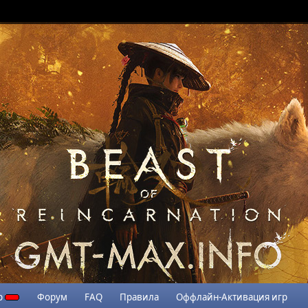
р
Форум
FAQ
Правила
Оффлайн-Активация игр