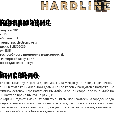
выпуска:
2015
:
FPS
аботчик:
EА
тельство:
Electronic Arts
диска:
BLES02039
он:
EUR
тоспособность проверена релизером:
Да
 интерфейса:
русский
перевода:
текст + звук
те свою команду, играя за детектива Ника Мендозу в эпизодах одиночной
ании в стиле криминальной драмы или за копов и бандитов в напряженн
мичной сетевой игре Battlefield. Вы либо на одной стороне закона, либо на
ой. Настало время выйти на улицы!
е карты и гаджеты изменят ваш стиль игры. Взбирайтесь на городские зд
мощью крюков и со свистом проноситесь от дома к дому по канатам, с сумк
г за спиной. Независимо от того, какую стратегию вы примите, в войне за
иторию не обойтись без командной работы.