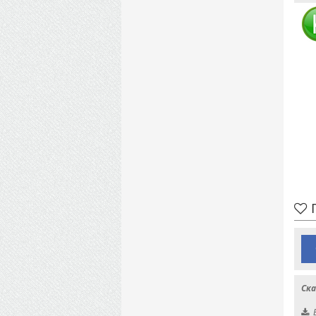
П
Ска