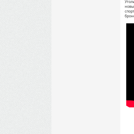
Утол
новы
спор
брон