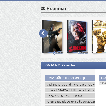
Новинки
GMT-MAX
Consoles
Оффлайн активация игр
Ска
Доб
Indiana Jones and the Great Circle +
The Order of Giants v.1.0.17.0
FIFA 21 / ФИФА 21 Ultimate Edition
(2024) Пиратка
(2020) Пиратка
Fapout 69 (2026) Пиратка
GRID Legends Deluxe Edition (2022)
EA-Rip