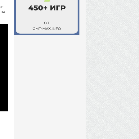
ые
 на