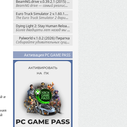
BeamNG.drive v.0.39.2.1 (2015) RePack
BeamNG drive — самый реалистичный
Euro Truck Simulator 2 v.1.60.1.7s + Все DLC (2012) Пиратка
The Euro Truck Simulator 2 дарит вам опыт
Dying Light 2: Stay Human Reloaded Edition v.1.28.3 + Все DLC (2022) RePack
Более двадцати лет назад мы пытались
Palworld v.1.0.2 (2026) Пиратка
Собирайте удивительных существ — Палов —
Активация PC GAME PASS
ой и
ания
ой