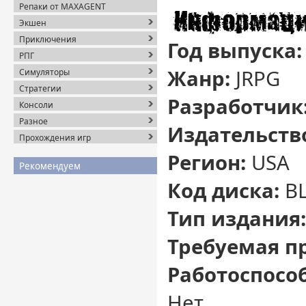
Репаки от MAXAGENT
Экшен
Приключения
Год выпуска:
РПГ
Жанр:
JRPG
Симуляторы
Стратегии
Разработчик
Консоли
Разное
Издательств
Прохождения игр
Регион:
USA
Рекомендуем
Код диска:
B
Тип издания:
Требуемая п
Работоспосо
Нет