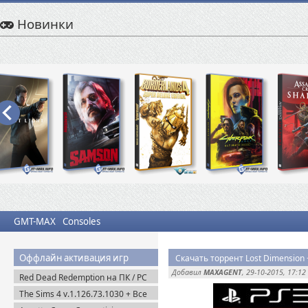
Новинки
GMT-MAX
Consoles
Оффлайн активация игр
Скачать торрент Lost Dimension 
Добавил
MAXAGENT
, 29-10-2015, 17:12
Red Dead Redemption на ПК / PC
(2024) Пиратка
The Sims 4 v.1.126.73.1030 + Все
DLC (2014-2025) Portable