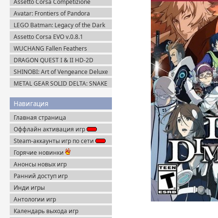
Assetto Corsa Competizione
v.1.10.3 + Все DLC (2019) Пиратка
Avatar: Frontiers of Pandora
Complete Edition (2023) Пиратка
LEGO Batman: Legacy of the Dark
Knight / ЛЕГО Бэтмен: Наследие
Assetto Corsa EVO v.0.8.1
Тёмного Рыцаря (2026) Portable
(2025/Multiplayer) Пиратка
WUCHANG Fallen Feathers
v.179951 + Все DLC (2025)
DRAGON QUEST I & II HD-2D
Пиратка
Remake v.1.0.2.0 + Все DLC (2025)
SHINOBI: Art of Vengeance Deluxe
Пиратка
Edition (2025) Steam-Rip
METAL GEAR SOLID DELTA: SNAKE
EATER v.1.2.4 (2025) Пиратка
Навигация
Главная страница
Оффлайн активация игр
Steam-аккаунты игр по сети
Горячие новинки
Анонсы новых игр
Ранний доступ игр
Инди игры
Антологии игр
Календарь выхода игр