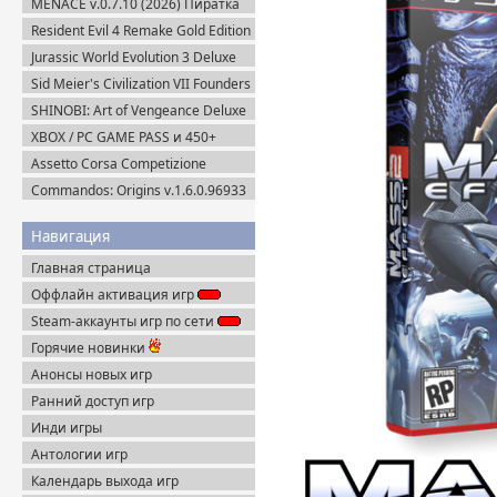
MENACE v.0.7.10 (2026) Пиратка
Resident Evil 4 Remake Gold Edition
+ Separate Ways (2023) Пиратка
Jurassic World Evolution 3 Deluxe
Edition (2025) Steam-Rip
Sid Meier's Civilization VII Founders
Edition (2025) Steam-Rip
SHINOBI: Art of Vengeance Deluxe
Edition (2025) Steam-Rip
XBOX / PC GAME PASS и 450+
Новинок игр для ПК / PC
Assetto Corsa Competizione
v.1.10.3 + Все DLC (2019) Пиратка
Commandos: Origins v.1.6.0.96933
+ Все DLC (2025) Пиратка
Навигация
Главная страница
Оффлайн активация игр
Steam-аккаунты игр по сети
Горячие новинки
Анонсы новых игр
Ранний доступ игр
Инди игры
Антологии игр
Календарь выхода игр