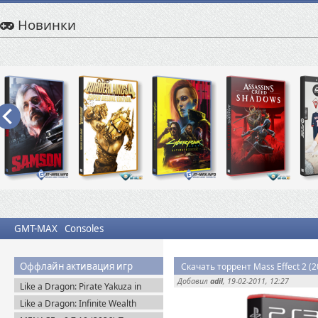
Новинки
GMT-MAX
Consoles
Оффлайн активация игр
Скачать торрент Mass Effect 2 (2
Добавил
adil
, 19-02-2011, 12:27
Like a Dragon: Pirate Yakuza in
Hawaii (2025) Steam-Rip
Like a Dragon: Infinite Wealth
Ultimate Edition (2024) Steam-Rip