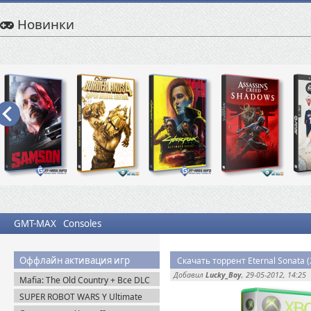
Новинки
GMT-MAX
Consoles
Оффлайн активация игр
Скачать торрент Eternal Sonata 
Добавил
Lucky_Boy
, 29-05-2012, 14:25
Mafia: The Old Country + Все DLC
(2025) Пиратка
SUPER ROBOT WARS Y Ultimate
Edition + Все DLC (2025) Пиратка