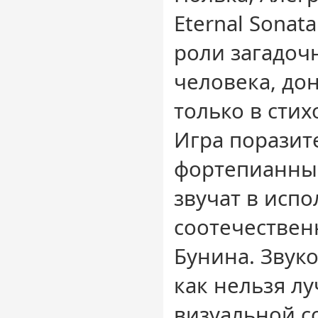
Eternal Sonat
роли загадоч
человека, до
только в сти
Игра поразит
фортепианны
звучат в исп
соотечествен
Бунина. Звук
как нельзя л
визуальной с