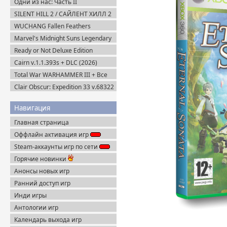
Одни из нас: Часть II
Обновленная версия / The Last of
SILENT HILL 2 / САЙЛЕНТ ХИЛЛ 2
Us Part II Remastered v.1.6 (2025)
Remake на ПК / PC v.1.07 (2024)
WUCHANG Fallen Feathers
Portable
Пиратка
v.179951 + Все DLC (2025)
Marvel's Midnight Suns Legendary
Пиратка
Edition (2022) Steam-Rip
Ready or Not Deluxe Edition
v.117216 + Все DLC (2023)
Cairn v.1.1.393s + DLC (2026)
Пиратка
Пиратка
Total War WARHAMMER III + Все
DLC (2022-2025) Steam-Rip
Clair Obscur: Expedition 33 v.68322
+ Все DLC (2025) Пиратка
Навигация
Главная страница
Оффлайн активация игр
Steam-аккаунты игр по сети
Горячие новинки
Анонсы новых игр
Ранний доступ игр
Инди игры
Антологии игр
Календарь выхода игр