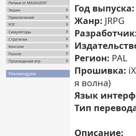
Репаки от MAXAGENT
Год выпуска:
Экшен
Жанр:
JRPG
Приключения
РПГ
Разработчик
Симуляторы
Стратегии
Издательств
Консоли
Разное
Регион:
PAL
Прохождения игр
Прошивка:
iX
Рекомендуем
я волна)
Язык интерф
Тип перевода
Описание: