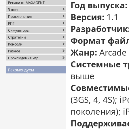
Год выпуска:
Репаки от MAXAGENT
Экшен
Версия:
1.1
Приключения
РПГ
Разработчик
Симуляторы
Стратегии
Формат файл
Консоли
Жанр:
Arcade
Разное
Прохождения игр
Системные т
Рекомендуем
выше
Совместимые
(3GS, 4, 4S); i
поколения); i
Поддержива