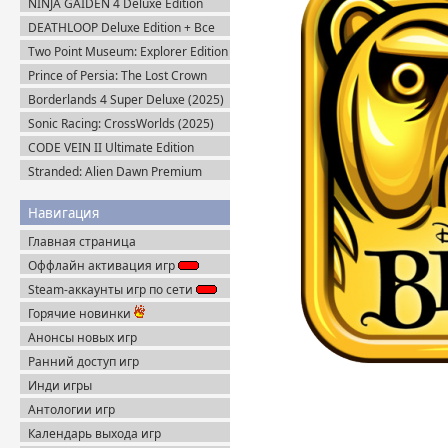
NINJA GAIDEN 4 Deluxe Edition
v.1.0.4.0 (2025) Portable
DEATHLOOP Deluxe Edition + Все
DLC (2021) Пиратка
Two Point Museum: Explorer Edition
(2025) Steam-Rip
Prince of Persia: The Lost Crown
(2024) Пиратка
Borderlands 4 Super Deluxe (2025)
Steam-Rip
Sonic Racing: CrossWorlds (2025)
Steam-Rip
CODE VEIN II Ultimate Edition
(2026) Steam-Rip
Stranded: Alien Dawn Premium
Edition + Все DLC (2023) Пиратка
Навигация
Главная страница
Оффлайн активация игр
Steam-аккаунты игр по сети
Горячие новинки
Анонсы новых игр
Ранний доступ игр
Инди игры
Антологии игр
Календарь выхода игр