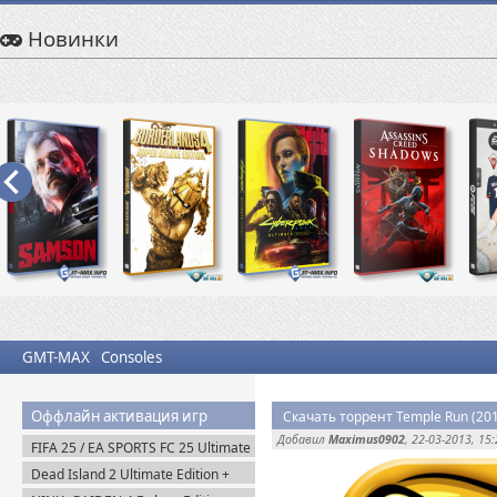
Новинки
GMT-MAX
Consoles
Оффлайн активация игр
Скачать торрент Temple Run (201
Добавил
Maximus0902
, 22-03-2013, 15
FIFA 25 / EA SPORTS FC 25 Ultimate
Edition (2024) EA-Rip
Dead Island 2 Ultimate Edition +
Все DLC (2023) Пиратка