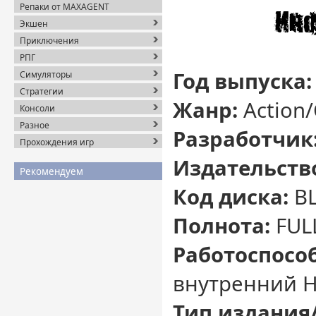
Репаки от MAXAGENT
Экшен
Приключения
РПГ
Год выпуска:
Симуляторы
Стратегии
Жанр:
Action
Консоли
Разное
Разработчик
Прохождения игр
Издательств
Рекомендуем
Код диска:
BL
Полнота:
FUL
Работоспособ
внутренний 
Тип издания