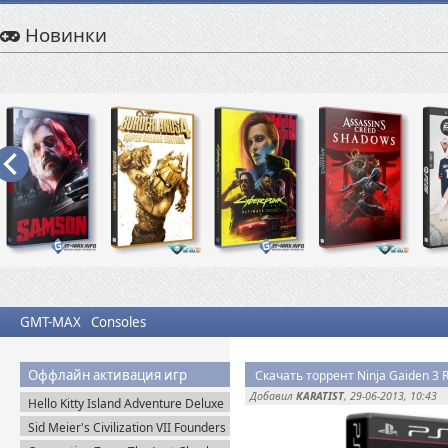
Новинки
GMT-MAX
Consoles
Оффлайн активация игр
Скачать торрент Ninja Gaiden 3 R
Добавил
KARATIST
, 29-06-2013, 10:43
Hello Kitty Island Adventure Deluxe
Edition (2025) Steam-Rip
Sid Meier's Civilization VII Founders
Edition (2025) Steam-Rip