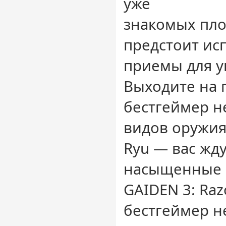
уже
знакомых пло
предстоит ис
приемы для у
Выходите на 
бестгеймер н
видов оружия
Ryu — вас жд
насыщенные с
GAIDEN 3: Raz
бестгеймер не