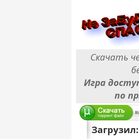
Скачать ч
б
Игра досту
по п
Загрузил: