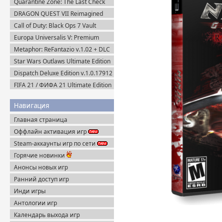
Quarantine Zone: The Last Check
v.1.1.13.2054 + Все DLC (2026)
DRAGON QUEST VII Reimagined
Пиратка
v.1.1.1.0 + Все DLC (2026) Пиратка
Call of Duty: Black Ops 7 Vault
Edition (2025) Steam-Rip
Europa Universalis V: Premium
Edition v.1.3.11 (2025) Пиратка
Metaphor: ReFantazio v.1.02 + DLC
(2024) RePack
Star Wars Outlaws Ultimate Edition
(2024) Uplay-Rip
Dispatch Deluxe Edition v.1.0.17912
+ DLC (2025) Пиратка
FIFA 21 / ФИФА 21 Ultimate Edition
(2020) Пиратка
Навигация
Главная страница
Оффлайн активация игр
Steam-аккаунты игр по сети
Горячие новинки
Анонсы новых игр
Ранний доступ игр
Инди игры
Антологии игр
Календарь выхода игр