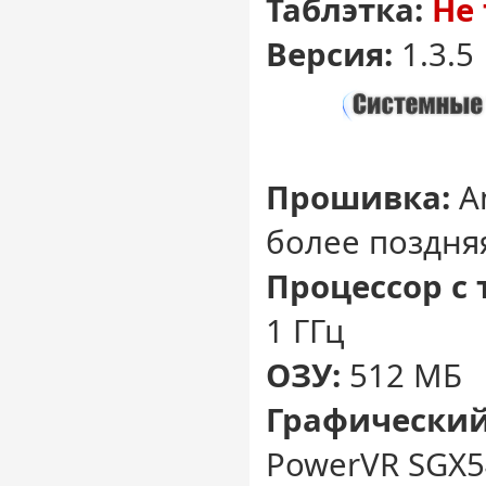
Таблэтка:
Не 
Версия:
1.3.5
Прошивка:
An
более поздня
Процессор с 
1 ГГц
ОЗУ:
512 МБ
Графический
PowerVR SGX5