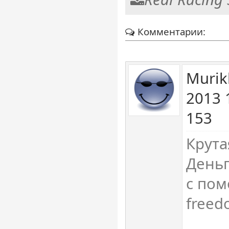
Комментарии:
Murik
2013 
153
Крута
День
с по
free