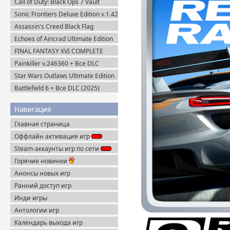
Call of Duty: Black Ops 7 Vault
Edition (2025) Steam-Rip
Sonic Frontiers Deluxe Edition v.1.42
+ Все DLC (2022) Пиратка
Assassin's Creed Black Flag
Resynced (2026) Uplay-Rip
Echoes of Aincrad Ultimate Edition
(2026) Steam-Rip
FINAL FANTASY XVI COMPLETE
EDITION v.1.03 (2024) Пиратка
Painkiller v.246360 + Все DLC
(2025) Portable
Star Wars Outlaws Ultimate Edition
(2024) Uplay-Rip
Battlefield 6 + Все DLC (2025)
Portable
Навигация
Главная страница
Оффлайн активация игр
Steam-аккаунты игр по сети
Горячие новинки
Анонсы новых игр
Ранний доступ игр
Инди игры
Антологии игр
Календарь выхода игр