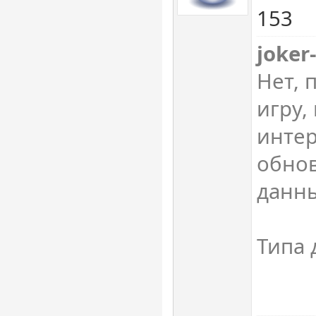
153
joker
Нет, 
игру,
интер
обно
данны
Типа 