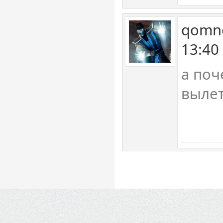
qomno
13:40
а поч
вылет