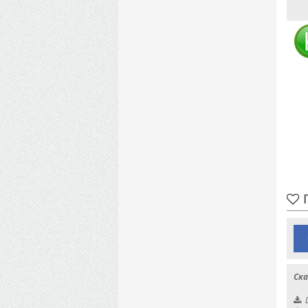
П
Ска