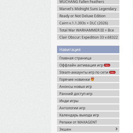
WUCHANG Fallen Feathers
Portable
Пиратка
v.179951 + Все DLC (2025)
Marvel's Midnight Suns Legendary
Пиратка
Edition (2022) Steam-Rip
Ready or Not Deluxe Edition
v.117216 + Все DLC (2023)
Cairn v.1.1.393s + DLC (2026)
Пиратка
Пиратка
Total War WARHAMMER III + Все
DLC (2022-2025) Steam-Rip
Clair Obscur: Expedition 33 v.68322
+ Все DLC (2025) Пиратка
Навигация
Главная страница
Оффлайн активация игр
Steam-аккаунты игр по сети
Горячие новинки
Анонсы новых игр
Ранний доступ игр
Инди игры
Антологии игр
Календарь выхода игр
Репаки от MAXAGENT
Экшен