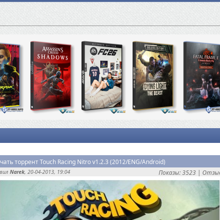
чать торрент Touch Racing Nitro v1.2.3 (2012/ENG/Android)
авил
Narek
, 20-04-2013, 19:04
Показы: 3523 |
Отзыв