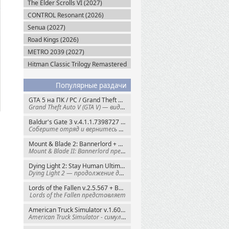
The Elder Scrolls VI (2027)
CONTROL Resonant (2026)
Senua (2027)
Road Kings (2026)
METRO 2039 (2027)
Hitman Classic Trilogy Remastered
(2027)
Популярные раздачи
GTA 5 на ПК / PC / Grand Theft Auto V: Premium Edition (2015) Steam-Rip
Grand Theft Auto V (GTA V) — видеоигра из
Baldur's Gate 3 v.4.1.1.7398727 + Все DLC (2023) GOG-Rip
Соберите отряд и вернитесь в Забытые
Mount & Blade 2: Bannerlord + War Sails v.1.4.7.117484 (2025) GOG
Mount & Blade II: Bannerlord представляет
Dying Light 2: Stay Human Ultimate Edition v.1.29.1 + Все DLC (2022) Пиратка
Dying Light 2 — продолжение динамичного
Lords of the Fallen v.2.5.567 + Все DLC (2023) Пиратка
Lords of the Fallen представляет
American Truck Simulator v.1.60.1.8s + Все DLC (2016) Пиратка
American Truck Simulator - симулятор