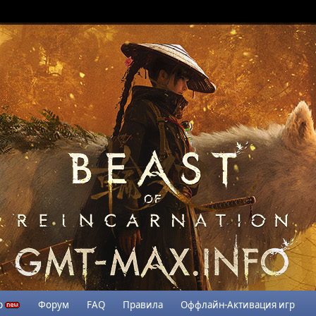
р
Форум
FAQ
Правила
Оффлайн-Активация игр