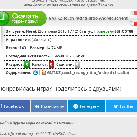
Скачать через торрент игру бесплатно
Игра доступна для скачивания по прямой ссылке
GMT.KZ_touch_racing_nitro_Android.torrent
Загрузил:
Narek
(20 апреля 2013 17:12)
Статус:
Проверено
(
GHOST88
)
Управление:
[обновить]
Взяли:
140 |
Размер:
14.74 MB
Последняя активность:
8 июля 2026 09:59
Раздают:
0
Качают:
0
Скачали:
0
Содержание:
GMT.KZ_touch_racing_nitro_Android (1 файл)
онравилась игра? Поделитесь с друзьями!
Facebook
Вконтакте
Телеграм
Twitter
чайте другие игры похожей тематики:
Dust: Offroad Racing - Gold (2013/ENG/Android)