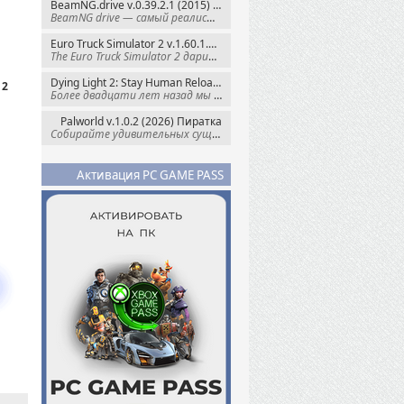
BeamNG.drive v.0.39.2.1 (2015) RePack
BeamNG drive — самый реалистичный
Euro Truck Simulator 2 v.1.60.1.7s + Все DLC (2012) Пиратка
The Euro Truck Simulator 2 дарит вам опыт
Dying Light 2: Stay Human Reloaded Edition v.1.28.3 + Все DLC (2022) RePack
12
Более двадцати лет назад мы пытались
Palworld v.1.0.2 (2026) Пиратка
Собирайте удивительных существ — Палов —
Активация PC GAME PASS