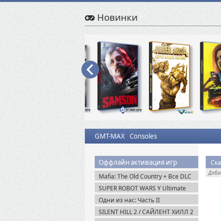
Новинки
GMT-MAX
Consoles
Оффлайн активация игр
Ска
Доб
Mafia: The Old Country + Все DLC
(2025) Пиратка
SUPER ROBOT WARS Y Ultimate
Edition + Все DLC (2025) Пиратка
Одни из нас: Часть II
Обновленная версия / The Last of
SILENT HILL 2 / САЙЛЕНТ ХИЛЛ 2
Us Part II Remastered v.1.6 (2025)
Remake на ПК / PC v.1.07 (2024)