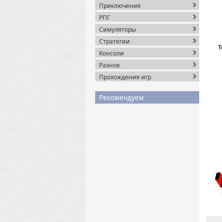
Приключения
РПГ
Симуляторы
Стратегии
T
Консоли
Разное
Прохождения игр
Рекомендуем