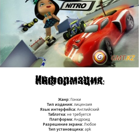
Жанр:
Гонки
Тип издания:
лицензия
Язык интерфейса:
Английский
Таблэтка:
не требуется
Платформа:
Андроид
Разрешение экрана:
Любое
Тип установщика:
apk