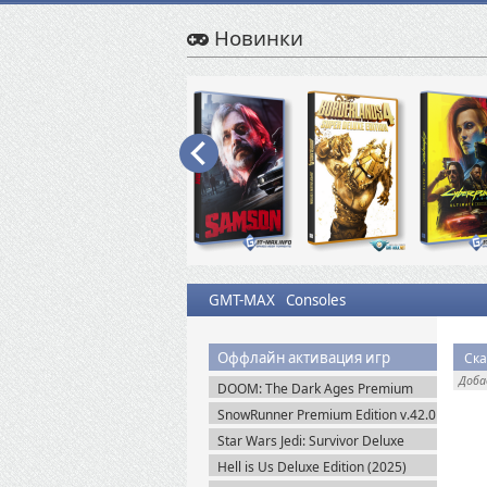
Новинки
GMT-MAX
Consoles
Оффлайн активация игр
Ска
Доб
DOOM: The Dark Ages Premium
Edition + Все DLC (2025) Пиратка
SnowRunner Premium Edition v.42.0
+ Все DLC (2020) Пиратка
Star Wars Jedi: Survivor Deluxe
Edition (2023) Steam-Rip
Hell is Us Deluxe Edition (2025)
Пиратка