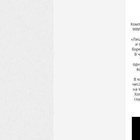
Комп
WWE
«Лиц
и 
боре
В 
одн
в
В ю
чис
на 
Хог
гла