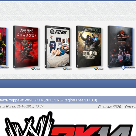
чать торрент WWE 2K14 (2013/ENG/Region Free/LT+3.0)
авил
Narek
, 26-10-2013, 13:37
Показы: 6320 |
Отзыв