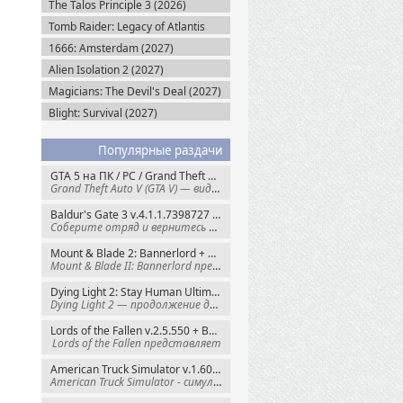
The Talos Principle 3 (2026)
Tomb Raider: Legacy of Atlantis
(2027)
1666: Amsterdam (2027)
Alien Isolation 2 (2027)
Magicians: The Devil's Deal (2027)
Blight: Survival (2027)
Популярные раздачи
GTA 5 на ПК / PC / Grand Theft Auto V: Premium Edition (2015) Steam-Rip
Grand Theft Auto V (GTA V) — видеоигра из
Baldur's Gate 3 v.4.1.1.7398727 + Все DLC (2023) GOG-Rip
Соберите отряд и вернитесь в Забытые
Mount & Blade 2: Bannerlord + War Sails v.1.4.7.117484 (2025) GOG
Mount & Blade II: Bannerlord представляет
Dying Light 2: Stay Human Ultimate Edition v.1.29.0 + Все DLC (2022) Пиратка
Dying Light 2 — продолжение динамичного
Lords of the Fallen v.2.5.550 + Все DLC (2023) Пиратка
Lords of the Fallen представляет
American Truck Simulator v.1.60.1.8s + Все DLC (2016) Пиратка
American Truck Simulator - симулятор