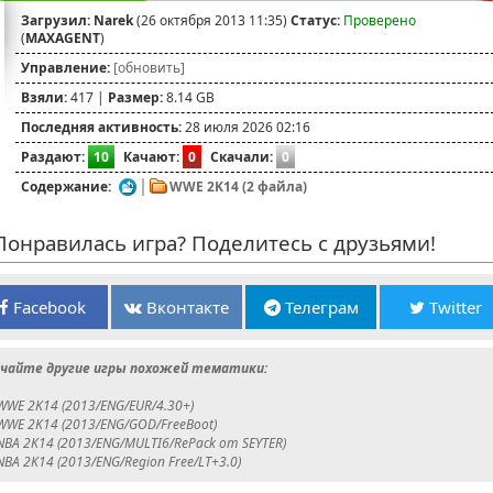
Загрузил:
Narek
(26 октября 2013 11:35)
Статус:
Проверено
(
MAXAGENT
)
Управление:
[обновить]
Взяли:
417 |
Размер:
8.14 GB
Последняя активность:
28 июля 2026 02:16
Раздают:
10
Качают:
0
Скачали:
0
Содержание:
WWE 2K14 (2 файла)
онравилась игра? Поделитесь с друзьями!
Facebook
Вконтакте
Телеграм
Twitter
чайте другие игры похожей тематики:
WWE 2K14 (2013/ENG/EUR/4.30+)
WWE 2K14 (2013/ENG/GOD/FreeBoot)
NBA 2K14 (2013/ENG/MULTI6/RePack от SEYTER)
NBA 2K14 (2013/ENG/Region Free/LT+3.0)