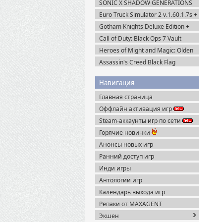
SONIC X SHADOW GENERATIONS
(2024) Steam-Rip
Euro Truck Simulator 2 v.1.60.1.7s +
Все DLC (2012) Пиратка
Gotham Knights Deluxe Edition +
Все DLC (2022) Пиратка
Call of Duty: Black Ops 7 Vault
Edition (2025) Steam-Rip
Heroes of Might and Magic: Olden
Era v.0.80.34 (2026) Пиратка
Assassin's Creed Black Flag
Resynced (2026) Uplay-Rip
Навигация
Главная страница
Оффлайн активация игр
Steam-аккаунты игр по сети
Горячие новинки
Анонсы новых игр
Ранний доступ игр
Инди игры
Антологии игр
Календарь выхода игр
Репаки от MAXAGENT
Экшен