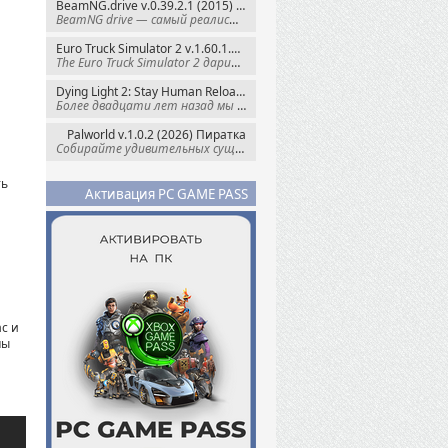
BeamNG.drive v.0.39.2.1 (2015) RePack
BeamNG drive — самый реалистичный
Euro Truck Simulator 2 v.1.60.1.7s + Все DLC (2012) Пиратка
The Euro Truck Simulator 2 дарит вам опыт
Dying Light 2: Stay Human Reloaded Edition v.1.28.3 + Все DLC (2022) RePack
Более двадцати лет назад мы пытались
Palworld v.1.0.2 (2026) Пиратка
Собирайте удивительных существ — Палов —
ть
Активация PC GAME PASS
с и
пы