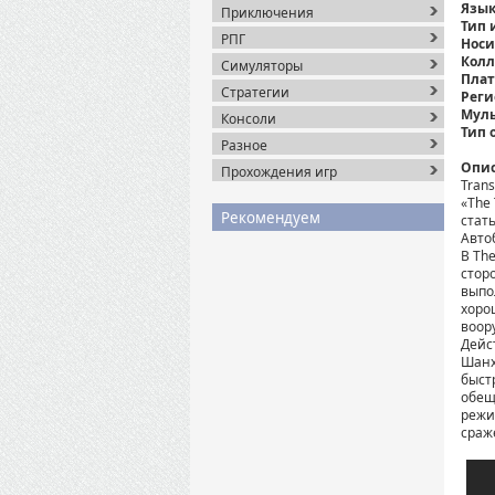
Язык
Приключения
Тип 
РПГ
Носи
Колл
Симуляторы
Плат
Стратегии
Реги
Муль
Консоли
Тип 
Разное
Опис
Прохождения игр
Trans
«The
Рекомендуем
стат
Авто
В The
стор
выпо
хоро
воор
Дейс
Шанх
быст
обещ
режи
сраж