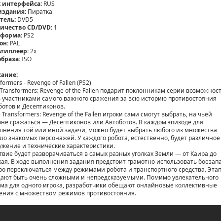
 интерфейса:
RUS
издания:
Пиратка
тель:
DVD5
ичество CD/DVD:
1
форма:
PS2
он:
PAL
типлеер:
2х
образа:
ISO
ание:
formers - Revenge of Fallen (PS2)
 Transformers: Revenge of the Fallen подарит поклонникам серии возможнос
ь участниками самого важного сражения за всю историю противостояния
ботов и Десептиконов.
 Transformers: Revenge of the Fallen игроки сами смогут выбрать, на чьей
оне сражаться — Десептиконов или Автоботов. В каждом эпизоде для
лнения той или иной задачи, можно будет выбрать любого из множества
шо знакомых персонажей. У каждого робота, естественно, будет различное
ужение и технические характеристики.
твие будет разворачиваться в самых разных уголках Земли — от Каира до
ая. В ходе выполнения задания предстоит грамотно использовать боезапа
ро переключаться между режимами робота и транспортного средства. Эта
ают быть очень сложными и непредсказуемыми. Помимо увлекательного
ма для одного игрока, разработчики обещают онлайновые коллективные
ения с множеством режимов противостояния.