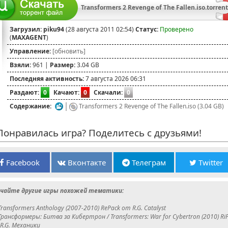
Transformers 2 Revenge of The Fallen.iso.torrent
Загрузил:
piku94
(28 августа 2011 02:54)
Статус:
Проверено
(
MAXAGENT
)
Управление:
[обновить]
Взяли:
961 |
Размер:
3.04 GB
Последняя активность:
7 августа 2026 06:31
Раздают:
0
Качают:
0
Скачали:
0
Содержание:
Transformers 2 Revenge of The Fallen.iso (3.04 GB)
онравилась игра? Поделитесь с друзьями!
Facebook
Вконтакте
Телеграм
Twitter
чайте другие игры похожей тематики:
Transformers Anthology (2007-2010) RePack от R.G. Catalyst
Трансформеры: Битва за Кибертрон / Transformers: War for Cybertron (2010) Ri
R.G. Механики