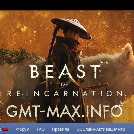
р
Форум
FAQ
Правила
Оффлайн-Активация игр