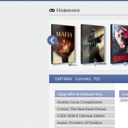
Новинки
GMT-MAX
Consoles
PS2
Оффлайн активация игр
Ска
Доб
Assetto Corsa Competizione
v.1.10.3 + Все DLC (2019) Пиратка
Cronos: The New Dawn Deluxe
Edition v.1.4.0.0 (2025) Пиратка
CODE VEIN II Ultimate Edition
(2026) Steam-Rip
Avatar: Frontiers of Pandora
Complete Edition (2023) Пиратка