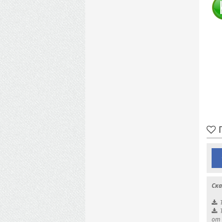
П
Ска
от 