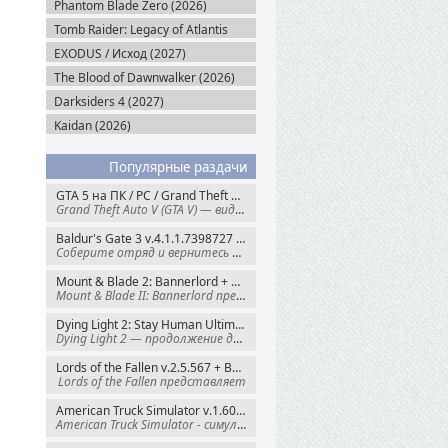
Phantom Blade Zero (2026)
Tomb Raider: Legacy of Atlantis
(2027)
EXODUS / Исход (2027)
The Blood of Dawnwalker (2026)
Darksiders 4 (2027)
Kaidan (2026)
Популярные раздачи
GTA 5 на ПК / PC / Grand Theft Auto V: Premium Edition (2015) Steam-Rip
Grand Theft Auto V (GTA V) — видеоигра из
Baldur's Gate 3 v.4.1.1.7398727 + Все DLC (2023) GOG-Rip
Соберите отряд и вернитесь в Забытые
Mount & Blade 2: Bannerlord + War Sails v.1.4.7.117484 (2025) GOG
Mount & Blade II: Bannerlord представляет
Dying Light 2: Stay Human Ultimate Edition v.1.29.1 + Все DLC (2022) Пиратка
Dying Light 2 — продолжение динамичного
Lords of the Fallen v.2.5.567 + Все DLC (2023) Пиратка
Lords of the Fallen представляет
American Truck Simulator v.1.60.1.8s + Все DLC (2016) Пиратка
American Truck Simulator - симулятор