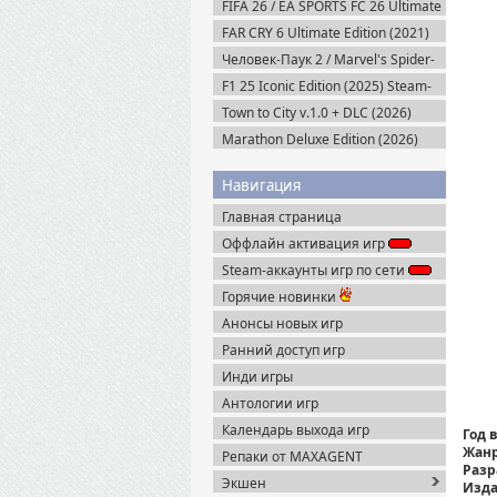
FIFA 26 / EA SPORTS FC 26 Ultimate
Edition (2025) EA-Rip
FAR CRY 6 Ultimate Edition (2021)
Uplay-Rip
Человек-Паук 2 / Marvel's Spider-
Man 2 на ПК / PC v.2.727.0.0 (2025)
F1 25 Iconic Edition (2025) Steam-
Пиратка
Rip
Town to City v.1.0 + DLC (2026)
RePack
Marathon Deluxe Edition (2026)
Steam-Rip
Навигация
Главная страница
Оффлайн активация игр
Steam-аккаунты игр по сети
Горячие новинки
Анонсы новых игр
Ранний доступ игр
Инди игры
Антологии игр
Календарь выхода игр
Год 
Жанр
Репаки от MAXAGENT
Разр
Экшен
Изда