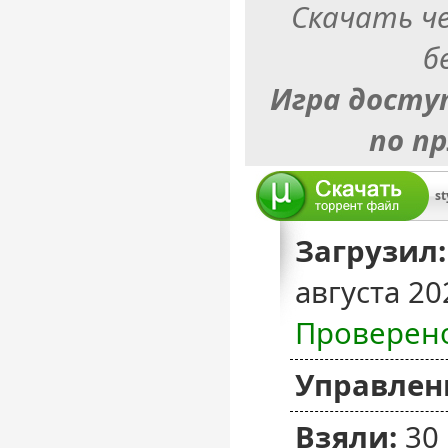
Скачать ч
б
Игра досту
по п
st
Загрузил:
августа 20
Проверен
Управлен
Взяли:
30