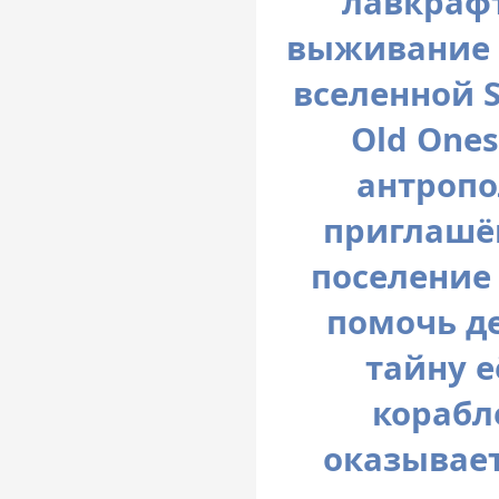
лавкрафт
выживание о
вселенной St
Old One
антропо
приглашё
поселение
помочь д
тайну е
корабл
оказывает