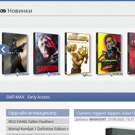
Новинки
GMT-MAX
Early Access
Оффлайн активация игр
Скачать торрент Stygian: Outer 
Добавил
MAXAGENT
, 23-08-2025, 13:21
WUCHANG Fallen Feathers
v.179951 + Все DLC (2025)
Mortal Kombat 1 Definitive Edition +
Пиратка
Все DLC (2023) Steam-Rip