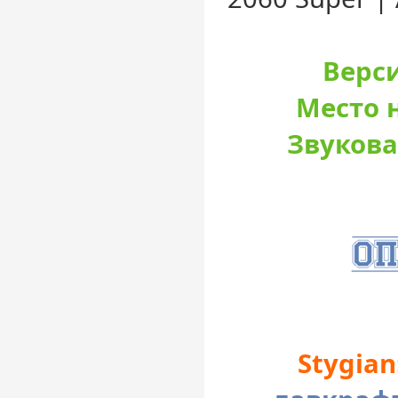
Верси
Место н
Звукова
Stygian