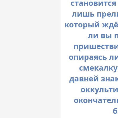
становится 
лишь прел
который ждё
ли вы 
пришестви
опираясь л
смекалку
давней зна
оккульти
окончател
б