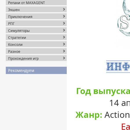
Репаки от MAXAGENT
Экшен
Приключения
РПГ
Симуляторы
Стратегии
Консоли
Разное
Прохождения игр
Рекомендуем
Год выпуска
14 а
Жанр:
Action
Ea