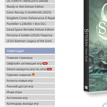
OCTOPATH TRAVELER 0 Deluxe
Edition v.1.0.8 (2025) Portable
Ready or Not Deluxe Edition
v.117216 + Все DLC (2023)
Sonic Racing: CrossWorlds (2025)
Пиратка
Steam-Rip
Kingdom Come: Deliverance II Royal
Edition v.1.5.6 + Все DLC (2025)
Painkiller v.246360 + Все DLC
Пиратка
(2025) Portable
Dead Space Remake Deluxe Edition
(2023) Пиратка
Persona 4 Golden (2020) Пиратка
LEGO Batman: Legacy of the Dark
Knight / ЛЕГО Бэтмен: Наследие
Тёмного Рыцаря (2026) Portable
Навигация
Главная страница
Оффлайн активация игр
Steam-аккаунты игр по сети
Горячие новинки
Анонсы новых игр
Ранний доступ игр
Инди игры
Антологии игр
Календарь выхода игр