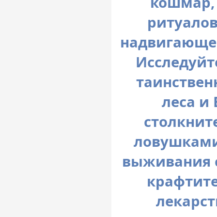
кошмар,
ритуалов
надвигающег
Исследуйт
таинствен
леса и
столкнит
ловушками
выживания с
крафтите
лекарст