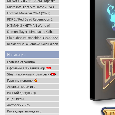
MENACE v.0.7.11 (2026) Пиратка
Microsoft Flight Simulator 2024 +
DLC (2024) Пиратка
Football Manager 2024 (2023)
Steam-Rip
RDR 2 / Red Dead Redemption 2:
Ultimate Edition v.1491.50 (2019)
HITMAN 3 / HITMAN World of
Пиратка
Assassination v.3.270.1 + Все DLC
Demon Slayer -Kimetsu no Yaiba-
(2016-2021) Пиратка
The Hinokami Chronicles (2021)
Clair Obscur: Expedition 33 v.68322
+ Все DLC (2025) Пиратка
Resident Evil 4 Remake Gold Edition
+ Separate Ways (2023) Пиратка
Навигация
Главная страница
Оффлайн активация игр
Steam-аккаунты игр по сети
Горячие новинки
Анонсы новых игр
Ранний доступ игр
Инди игры
Антологии игр
Календарь выхода игр