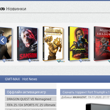
Новинки
GMT-MAX
Hot News
Оффлайн активация игр
Скачать торрент Fort Triumph v.
Добавил
MAXAGENT
, 19-11-2020, 21:17
DRAGON QUEST VII Reimagined
v.1.1.1.0 + Все DLC (2026) Пиратка
FIFA 25 / EA SPORTS FC 25 Ultimate
Edition (2024) EA-Rip