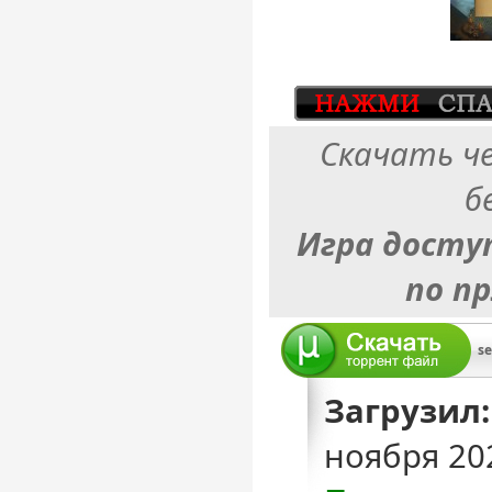
Скачать ч
б
Игра досту
по п
se
Загрузил:
ноября 20