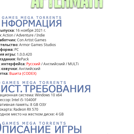
выпуска:
16 ноября 2021 г.
:
Action / Adventure / Indie
аботчик:
Con Artist Games
тельство:
Armor Games Studios
тформа:
РС
ия игры:
1.0.0.420
издания:
RePack
 интерфейса:
Русский
/ Английский / MULTi
 озвучки:
Английский
етка:
Вшита (CODEX)
ационная система: Windows 10 x64
ссор: Intel i5-10400F
ативная память: 8 GB ОЗУ
окарта: Radeon RX 570
одное место на жестком диске: 4 GB