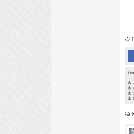
П
Ска
К