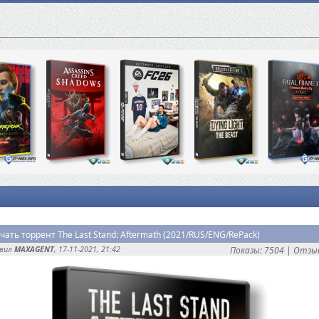
чать торрент The Last Stand: Aftermath (2021/RUS/ENG/RePack)
авил
MAXAGENT
, 17-11-2021, 21:42
Показы: 7504 |
Отзыв