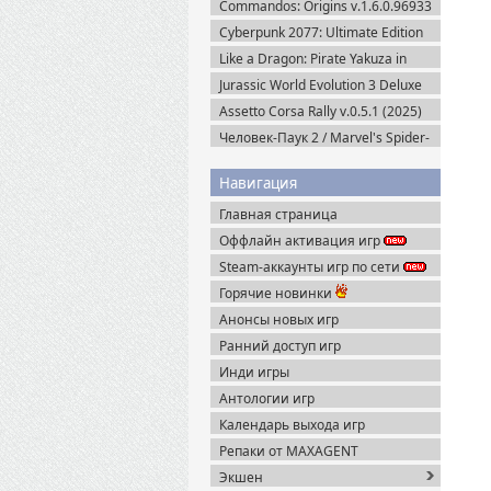
Commandos: Origins v.1.6.0.96933
+ Все DLC (2025) Пиратка
Cyberpunk 2077: Ultimate Edition
v.2.31a + Все DLC (2025) Portable
Like a Dragon: Pirate Yakuza in
Hawaii (2025) Steam-Rip
Jurassic World Evolution 3 Deluxe
Edition (2025) Steam-Rip
Assetto Corsa Rally v.0.5.1 (2025)
Пиратка
Человек-Паук 2 / Marvel's Spider-
Man 2 на ПК / PC v.2.727.0.0 (2025)
Пиратка
Навигация
Главная страница
Оффлайн активация игр
Steam-аккаунты игр по сети
Горячие новинки
Анонсы новых игр
Ранний доступ игр
Инди игры
Антологии игр
Календарь выхода игр
Репаки от MAXAGENT
Экшен