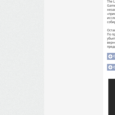
The L
Game
неза
«при
иссл
соби
Оста
По пр
убье
верн
пред
О