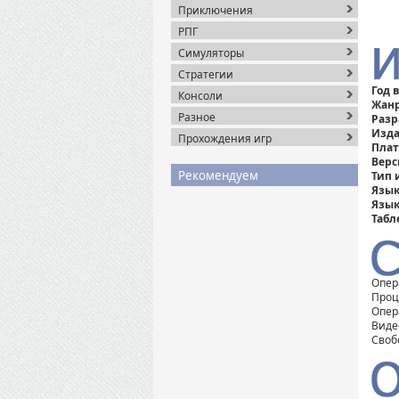
Приключения
РПГ
Симуляторы
Стратегии
Год 
Консоли
Жанр
Разное
Разр
Изда
Прохождения игр
Пла
Верс
Рекомендуем
Тип 
Язык
Язык
Табл
Опер
Проце
Опер
Виде
Своб