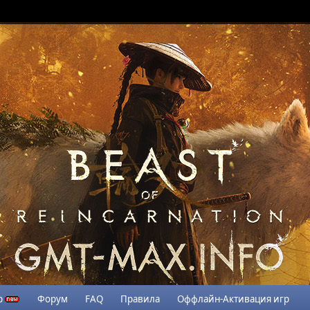
р
Форум
FAQ
Правила
Оффлайн-Активация игр