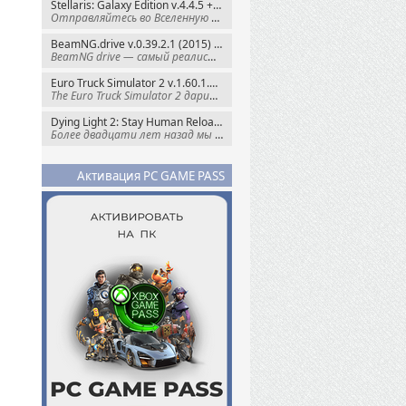
Stellaris: Galaxy Edition v.4.4.5 + Все DLC (2016) Пиратка
Отправляйтесь во Вселенную полную чудес и
BeamNG.drive v.0.39.2.1 (2015) RePack
BeamNG drive — самый реалистичный
Euro Truck Simulator 2 v.1.60.1.7s + Все DLC (2012) Пиратка
The Euro Truck Simulator 2 дарит вам опыт
Dying Light 2: Stay Human Reloaded Edition v.1.28.3 + Все DLC (2022) RePack
Более двадцати лет назад мы пытались
Активация PC GAME PASS