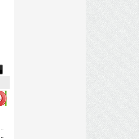
ck.by.Chovka.torrent