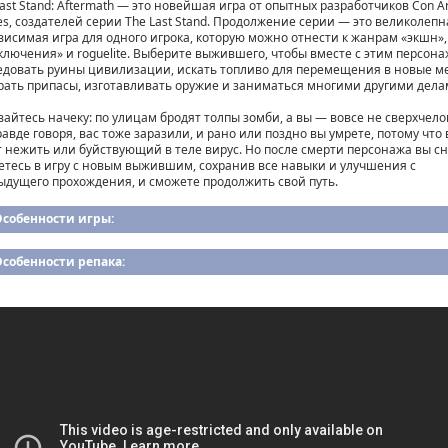
ast Stand: Aftermath — это новейшая игра от опытных разработчиков Con Ar
s, создателей серии The Last Stand. Продолжение серии — это великолепн
висимая игра для одного игрока, которую можно отнести к жанрам «экшн»,
ключения» и roguelite. Выберите выжившего, чтобы вместе с этим персон
едовать руины цивилизации, искать топливо для перемещения в новые ме
рать припасы, изготавливать оружие и заниматься многими другими дела
вайтесь начеку: по улицам бродят толпы зомби, а вы — вовсе не сверхчело
авде говоря, вас тоже заразили, и рано или поздно вы умрете, потому что 
т нежить или буйствующий в теле вирус. Но после смерти персонажа вы с
етесь в игру с новым выжившим, сохранив все навыки и улучшения с
ыдущего прохождения, и сможете продолжить свой путь.
Особенности игры:
собенности репака: