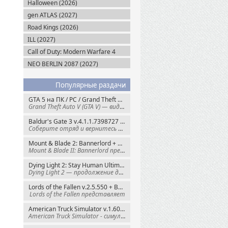
Halloween (2026)
gen ATLAS (2027)
Road Kings (2026)
ILL (2027)
Call of Duty: Modern Warfare 4
(2026)
NEO BERLIN 2087 (2027)
Популярные раздачи
GTA 5 на ПК / PC / Grand Theft Auto V: Premium Edition (2015) Steam-Rip
Grand Theft Auto V (GTA V) — видеоигра из
Baldur's Gate 3 v.4.1.1.7398727 + Все DLC (2023) GOG-Rip
Соберите отряд и вернитесь в Забытые
Mount & Blade 2: Bannerlord + War Sails v.1.4.7.117484 (2025) GOG
Mount & Blade II: Bannerlord представляет
Dying Light 2: Stay Human Ultimate Edition v.1.29.0 + Все DLC (2022) Пиратка
Dying Light 2 — продолжение динамичного
Lords of the Fallen v.2.5.550 + Все DLC (2023) Пиратка
Lords of the Fallen представляет
American Truck Simulator v.1.60.1.8s + Все DLC (2016) Пиратка
American Truck Simulator - симулятор