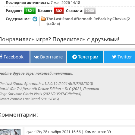
Последняя активность:
7 мая 2026 14:18
Раздают:
1821
Качают:
302
Скачали:
2060
Содержание:
The.Last.Stand.Aftermath.RePack.by.Chovka (2
файла)
онравилась игра? Поделитесь с друзьями!
Facebook
Вконтакте
Телеграм
Twitter
чайте другие игры похожей тематики:
The Last Stand: Aftermath v.1.2.0.19 (2021/RUS/ENG/GOG)
World War Z: Aftermath Deluxe Edition + DLC (2021) Пиратка
Siege Survival: Gloria Victis (2021/RUS/ENG/RePack)
Desert Zombie Last Stand (2011/ENG)
омментарии:
qwer12ty 28 ноября 2021 16:56 | Комментов: 39