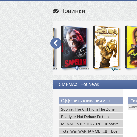
Новинки
GMT-MAX
Hot News
Оффлайн активация игр
Ска
Доб
Sophie: The Girl From The Zone +
DLC (2026) Пиратка
Ready or Not Deluxe Edition
v.117216 + Все DLC (2023)
MENACE v.0.7.10 (2026) Пиратка
Пиратка
Total War WARHAMMER III + Все
DLC (2022-2025) Steam-Rip