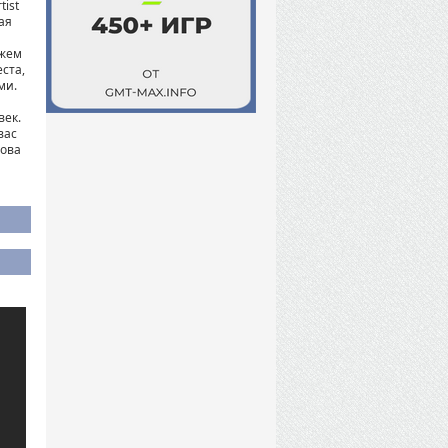
tist
ая
ажем
ста,
ми.
век.
вас
нова