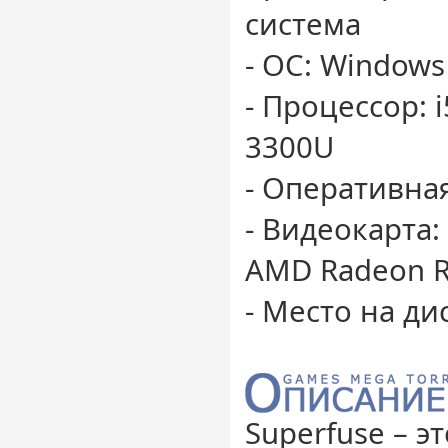
система
- ОС: Windows
- Процессор: 
3300U
- Оперативная
- Видеокарта:
AMD Radeon R
- Место на ди
Superfuse – э