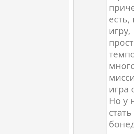
приче
есть,
игру,
прост
темпо
мног
мисси
игра 
Но у 
стать
бонед