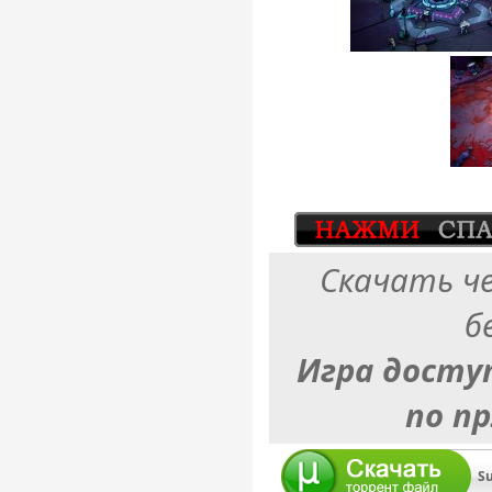
Скачать ч
б
Игра досту
по п
S