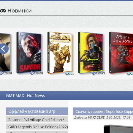
Новинки
GMT-MAX
Hot News
Оффлайн активация игр
Скачать торрент Superfuse Suppo
Добавил
MAXAGENT
, 3-02-2023, 17:08
Resident Evil Village Gold Edition /
Resident Evil 8 (2021) Portable
GRID Legends Deluxe Edition (2022)
EA-Rip