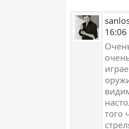
sanlo
16:06
Очень
очень
играе
оружи
видим
насто
того 
стре