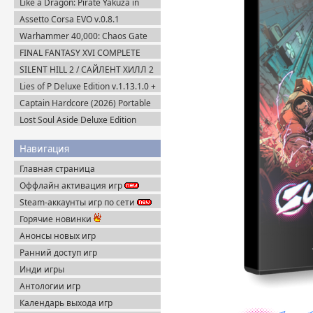
Like a Dragon: Pirate Yakuza in
Hawaii (2025) Steam-Rip
Assetto Corsa EVO v.0.8.1
(2025/Multiplayer) Пиратка
Warhammer 40,000: Chaos Gate
Daemonhunters (2022) Steam-Rip
FINAL FANTASY XVI COMPLETE
EDITION v.1.03 (2024) Пиратка
SILENT HILL 2 / САЙЛЕНТ ХИЛЛ 2
Remake на ПК / PC v.1.07 (2024)
Lies of P Deluxe Edition v.1.13.1.0 +
Пиратка
Все DLC (2023) Пиратка
Captain Hardcore (2026) Portable
Lost Soul Aside Deluxe Edition
v.1.104 + Все DLC (2025) Пиратка
Навигация
Главная страница
Оффлайн активация игр
Steam-аккаунты игр по сети
Горячие новинки
Анонсы новых игр
Ранний доступ игр
Инди игры
Антологии игр
Календарь выхода игр