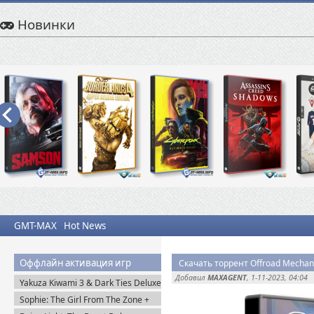
Новинки
GMT-MAX
Hot News
Оффлайн активация игр
Скачать торрент Offroad Mechani
Добавил
MAXAGENT
, 1-11-2023, 04:04
Yakuza Kiwami 3 & Dark Ties Deluxe
Edition (2026) Steam-Rip
Sophie: The Girl From The Zone +
DLC (2026) Пиратка