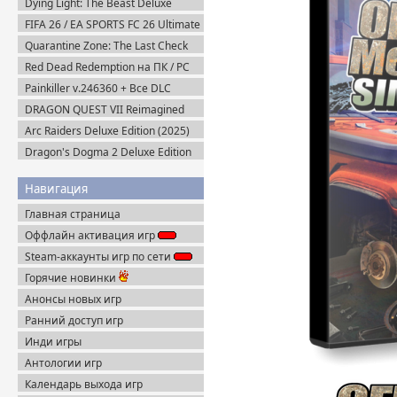
Dying Light: The Beast Deluxe
Edition v.1.6.4 + Все DLC (2025)
FIFA 26 / EA SPORTS FC 26 Ultimate
Пиратка
Edition (2025) EA-Rip
Quarantine Zone: The Last Check
v.1.1.13.2054 + Все DLC (2026)
Red Dead Redemption на ПК / PC
Пиратка
(2024) Пиратка
Painkiller v.246360 + Все DLC
(2025) Portable
DRAGON QUEST VII Reimagined
v.1.1.1.0 + Все DLC (2026) Пиратка
Arc Raiders Deluxe Edition (2025)
Steam-Rip
Dragon's Dogma 2 Deluxe Edition
(2024) Пиратка
Навигация
Главная страница
Оффлайн активация игр
Steam-аккаунты игр по сети
Горячие новинки
Анонсы новых игр
Ранний доступ игр
Инди игры
Антологии игр
Календарь выхода игр