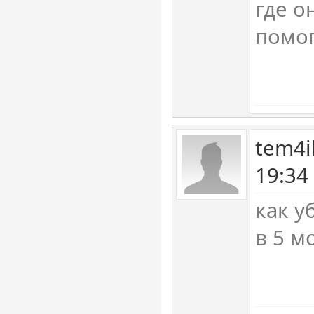
где о
помог
tem4i
19:34
как у
в 5 м