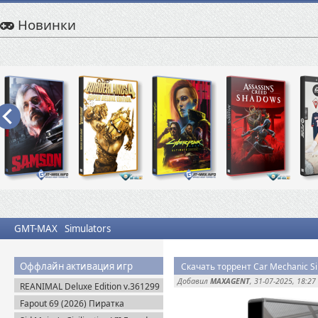
Новинки
GMT-MAX
Simulators
Оффлайн активация игр
Скачать торрент Car Mechanic Sim
Добавил
MAXAGENT
, 31-07-2025, 18:27
REANIMAL Deluxe Edition v.361299
(2026) Пиратка
Fapout 69 (2026) Пиратка