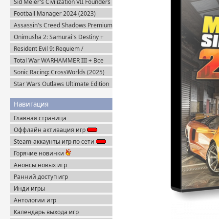
Sid Meier's Civilization VII Founders
Edition (2025) Steam-Rip
Football Manager 2024 (2023)
Steam-Rip
Assassin's Creed Shadows Premium
Edition (2025) Пиратка
Onimusha 2: Samurai's Destiny +
DLC (2025) Пиратка
Resident Evil 9: Requiem /
BIOHAZARD Реквием (2026)
Total War WARHAMMER III + Все
Пиратка
DLC (2022-2025) Steam-Rip
Sonic Racing: CrossWorlds (2025)
Steam-Rip
Star Wars Outlaws Ultimate Edition
(2024) Uplay-Rip
Навигация
Главная страница
Оффлайн активация игр
Steam-аккаунты игр по сети
Горячие новинки
Анонсы новых игр
Ранний доступ игр
Инди игры
Антологии игр
Календарь выхода игр