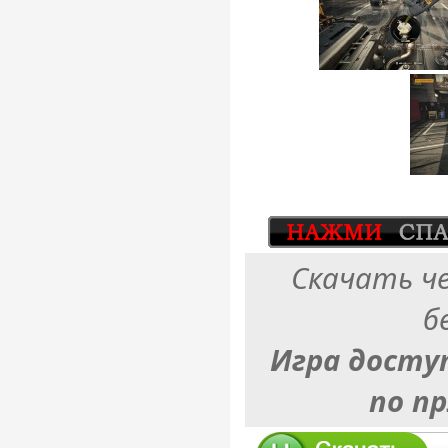
Скачать ч
б
Игра досту
по п