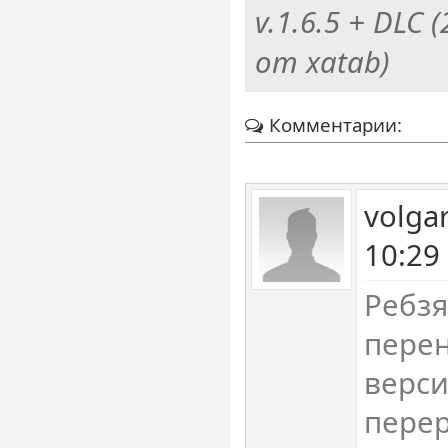
v.1.6.5 + DLC
от xatab)
Комментарии:
volga
10:29
Ребзя
перен
верси
перер