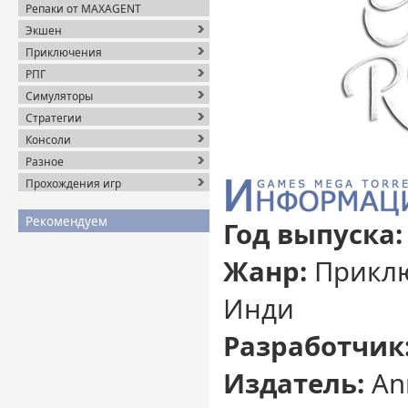
Репаки от MAXAGENT
Экшен
Приключения
РПГ
Симуляторы
Стратегии
Консоли
Разное
Прохождения игр
Рекомендуем
Год выпуска:
Жанр:
Приклю
Инди
Разработчик
Издатель:
Ann