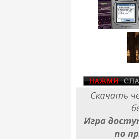
Скачать ч
б
Игра досту
по п