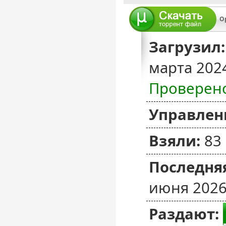
Op
Загрузил:
марта 202
Проверен
Управлен
Взяли:
83
Последняя
июня 2026
Раздают: