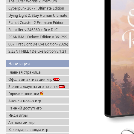
The Outer Worlds 2 Premium
Edition v.1.2.0.1 (2025) Пиратка
Cyberpunk 2077: Ultimate Edition
v.2.31a + Все DLC (2025) Portable
Dying Light 2: Stay Human Ultimate
Edition v.1.29.0 + Все DLC (2022)
Planet Coaster 2 Premium Edition
Пиратка
(2024) Steam-Rip
Painkiller v.246360 + Все DLC
(2025) Portable
REANIMAL Deluxe Edition v.361299
(2026) Пиратка
007 First Light Deluxe Edition (2026)
Пиратка
SILENT HILL f Deluxe Edition v.1.21
+ Все DLC (2025) Пиратка
Навигация
Главная страница
Оффлайн активация игр
Steam-аккаунты игр по сети
Горячие новинки
Анонсы новых игр
Ранний доступ игр
Инди игры
Антологии игр
Календарь выхода игр