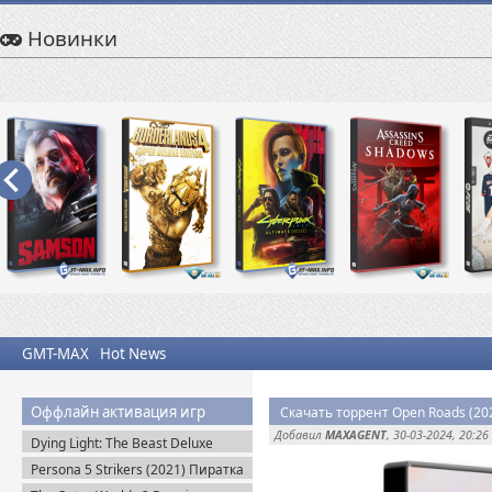
Новинки
GMT-MAX
Hot News
Оффлайн активация игр
Скачать торрент Open Roads (20
Добавил
MAXAGENT
, 30-03-2024, 20:26
Dying Light: The Beast Deluxe
Edition v.1.6.4 + Все DLC (2025)
Persona 5 Strikers (2021) Пиратка
Пиратка