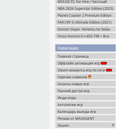
MOUSE P.I. For Hire / Частный
детектив МАУС v.1.2.2 (2026)
NBA 2K26 Superstar Edition (2025)
Пиратка
Steam-Rip
Planet Coaster 2 Premium Edition
(2024) Steam-Rip
FAR CRY 6 Ultimate Edition (2021)
Uplay-Rip
Demon Slayer -Kimetsu no Yaiba-
The Hinokami Chronicles (2021)
Forza Horizon 6 v.403.798 + Все
DLC (2026) Пиратка
Навигация
Главная страница
Оффлайн активация игр
Steam-аккаунты игр по сети
Горячие новинки
Анонсы новых игр
Ранний доступ игр
Инди игры
Антологии игр
Календарь выхода игр
Репаки от MAXAGENT
Экшен