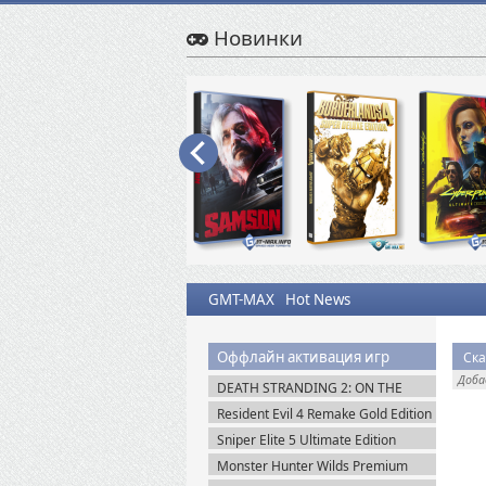
Новинки
GMT-MAX
Hot News
Оффлайн активация игр
Ска
Доб
DEATH STRANDING 2: ON THE
BEACH на PC / ПК v.1.10.89.0
Resident Evil 4 Remake Gold Edition
(2026) Пиратка
+ Separate Ways (2023) Пиратка
Sniper Elite 5 Ultimate Edition
(2022) Steam-Rip
Monster Hunter Wilds Premium
Edition (2025) Steam-Rip