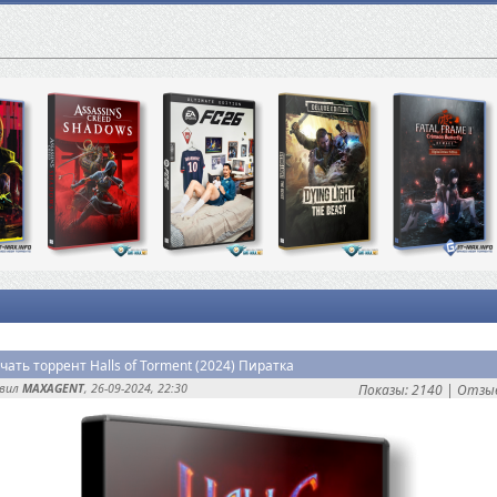
чать торрент Halls of Torment (2024) Пиратка
авил
MAXAGENT
, 26-09-2024, 22:30
Показы: 2140 |
Отзыв