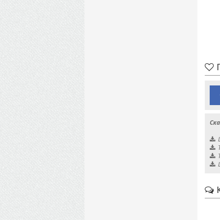
П
Ска
К