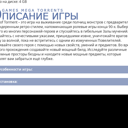
о на диске: 4 GB
s of Torment – это игра на выживание среди полчищ монстров с предварите
ндеренным ретро-стилем, напоминающая ролевые игры конца 90-х. Выбе
го из многих персонажей-героев и спускайтесь в гибельные Залы мучений
айтесь с нечестивыми ужасами, пришедшими извне, уничтожайте врагов
у за волной, пока не встретитесь с одним из измученных Повелителей.
ивайте своего героя с помощью новых свойств, умений и предметов. Во в
ого прохождения создавайте новый мощный билд. Исследуйте различные
емные просторы бездны и находите новые мощные предметы, которые
олят вам забраться ещё глубже.
Особенности игры:
становка: