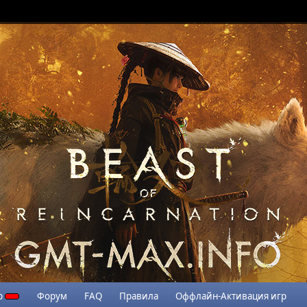
р
Форум
FAQ
Правила
Оффлайн-Активация игр