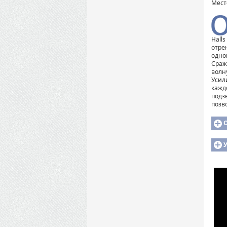
Мест
Hall
отре
одно
Сраж
волн
Усил
кажд
подз
позв
У