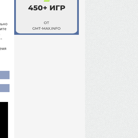
льно
рите
.
 –
ремя