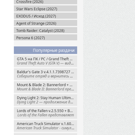
Crossfire (2026)
Star Wars Eclipse (2027)
EXODUS / Исход (2027)
Agent of Strange (2026)
Tomb Raider: Catalyst (2028)
Persona 6 (2027)
Популярные раздачи
GTA 5 на ПК / PC / Grand Theft Auto V: Premium Edition (2015) Steam-Rip
Grand Theft Auto V (GTA V) — видеоигра из
Baldur's Gate 3 v.4.1.1.7398727 + Все DLC (2023) GOG-Rip
Соберите отряд и вернитесь в Забытые
Mount & Blade 2: Bannerlord + War Sails v.1.4.7.117484 (2025) GOG
Mount & Blade II: Bannerlord представляет
Dying Light 2: Stay Human Ultimate Edition v.1.29.0 + Все DLC (2022) Пиратка
Dying Light 2 — продолжение динамичного
Lords of the Fallen v.2.5.550 + Все DLC (2023) Пиратка
Lords of the Fallen представляет
American Truck Simulator v.1.60.1.8s + Все DLC (2016) Пиратка
American Truck Simulator - симулятор