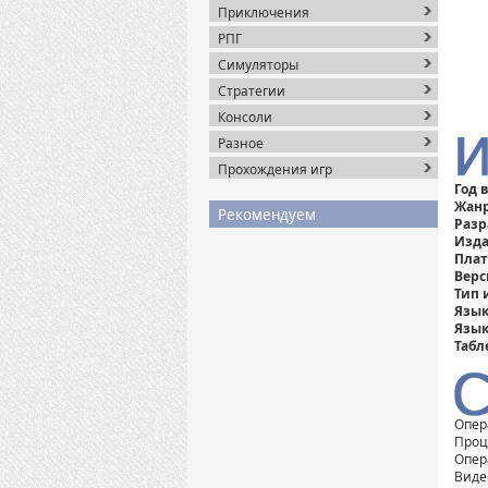
Приключения
РПГ
Симуляторы
Стратегии
Консоли
Разное
Прохождения игр
Год 
Жанр
Рекомендуем
Разр
Изда
Пла
Верс
Тип 
Язык
Язык
Табл
Опер
Проце
Опер
Видео