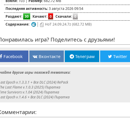
Взяли:
103 |
Размер:
682.72 MB
Последняя активность:
3 августа 2026 09:54
Раздают:
30
Качают:
0
Скачали:
0
Содержание:
HoT 24.09.24.7z (682.72 MB)
онравилась игра? Поделитесь с друзьями!
Facebook
Вконтакте
Телеграм
Twitter
чайте другие игры похожей тематики:
Last Epoch v.1.3.3.1 + Все DLC (2024) RePack
The Last Flame v.1.0.3 (2025) Пиратка
Time Survivors v.1.04 (2024) Пиратка
Last Epoch v.1.4.6 + Все DLC (2024) Пиратка
омментарии: