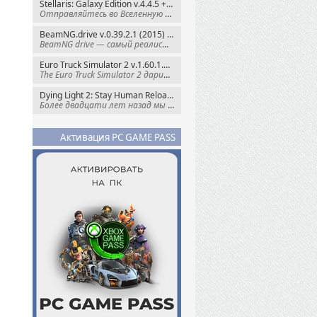
Stellaris: Galaxy Edition v.4.4.5 + Все DLC (2016) Пиратка
Отправляйтесь во Вселенную полную чудес и
BeamNG.drive v.0.39.2.1 (2015) RePack
BeamNG drive — самый реалистичный
Euro Truck Simulator 2 v.1.60.1.7s + Все DLC (2012) Пиратка
The Euro Truck Simulator 2 дарит вам опыт
Dying Light 2: Stay Human Reloaded Edition v.1.28.3 + Все DLC (2022) RePack
Более двадцати лет назад мы пытались
Активация PC GAME PASS