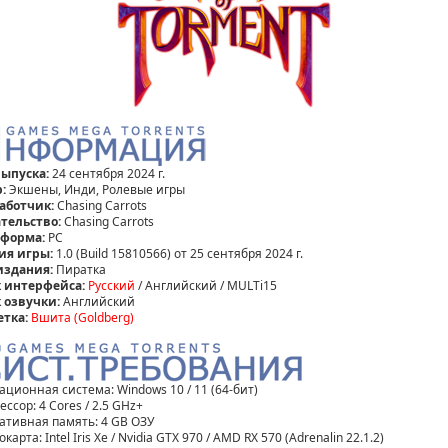
выпуска:
24 сентября 2024 г.
:
Экшены, Инди, Ролевые игры
аботчик:
Chasing Carrots
тельство:
Chasing Carrots
тформа:
РС
ия игры:
1.0 (Build 15810566) от 25 сентября 2024 г.
издания:
Пиратка
 интерфейса:
Русский
/ Английский / MULTi15
 озвучки:
Английский
етка:
Вшита (Goldberg)
ационная система: Windows 10 / 11 (64-бит)
ссор: 4 Cores / 2.5 GHz+
ативная память: 4 GB ОЗУ
карта: Intel Iris Xe / Nvidia GTX 970 / AMD RX 570 (Adrenalin 22.1.2)