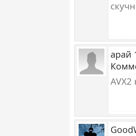
скучн
арай 
Комме
AVX2 
GoodW