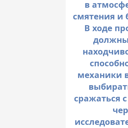
в атмосф
смятения и 
В ходе п
должны
находчиво
способн
механики 
выбират
сражаться с
чер
исследоват