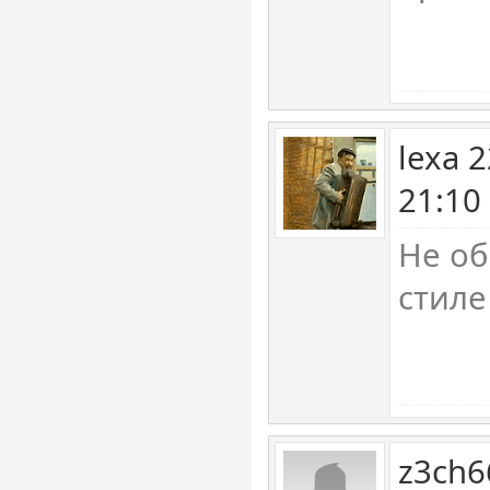
lexa 
21:10
Не об
стиле
z3ch6