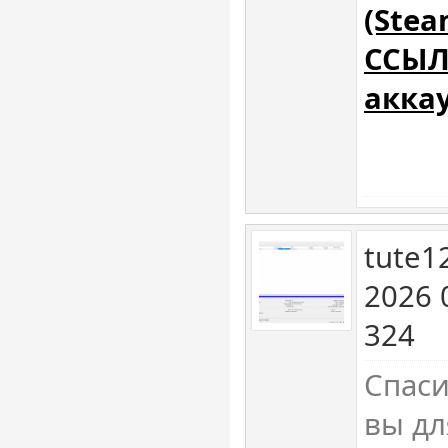
(Stea
ССЫЛ
акка
tute1
2026 
324
Спаси
вы дл