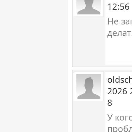
12:56
Не за
делат
oldsc
2026 
8
У ког
пробл