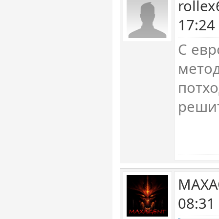
rolle
17:24
С евр
метод
потхо
реши
MAXA
08:31