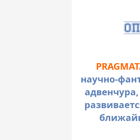
PRAGMAT
научно-фан
адвенчура,
развиваетс
ближайш