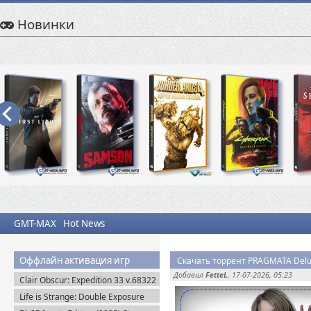
Новинки
GMT-MAX
Hot News
Оффлайн активация игр
Скачать торрент PRAGMATA Delux
Добавил
FetteL
, 17-07-2026, 05:23
Clair Obscur: Expedition 33 v.68322
+ Все DLC (2025) Пиратка
Life is Strange: Double Exposure
(2024) Пиратка