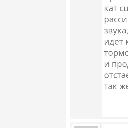
кат с
расс
звука
идет 
тормо
и про
отста
так ж