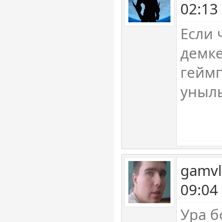
02:13
Если 
демке
гейм
уныл
gamvl
09:04
Ура б