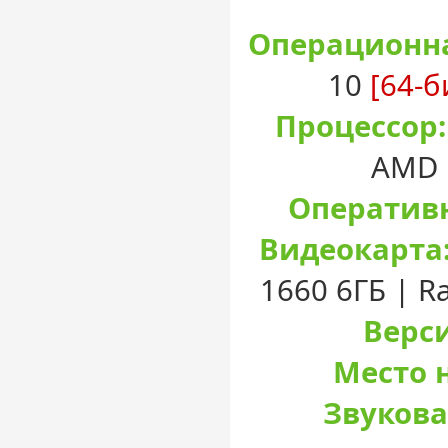
Операционна
10
[64-б
Процессор:
AMD 
Оперативн
Видеокарта
1660 6ГБ | R
Верси
Место н
Звукова