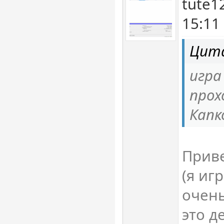
tute1
15:11
Цита
игра
прох
Капк
Приве
(я иг
очень
это д