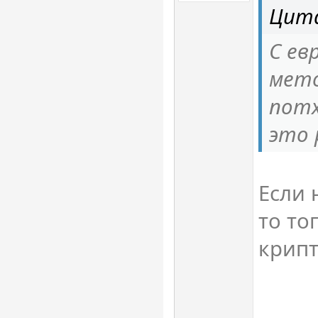
Цита
С ев
мето
потх
это
Если 
то то
крипт