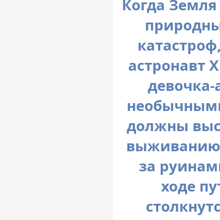
Когда Земля
природны
катастроф
астронавт 
девочка-
необычными
должны выс
выживанию 
за руинам
ходе п
столкнут