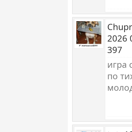
Chupr
2026 
397
игра 
по ти
молод