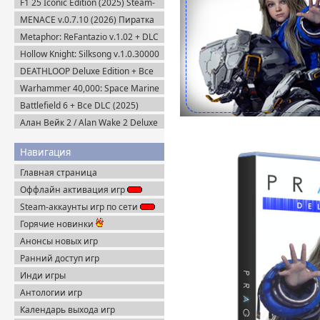
F1 25 Iconic Edition (2025) Steam-
Rip
MENACE v.0.7.10 (2026) Пиратка
Metaphor: ReFantazio v.1.02 + DLC
(2024) RePack
Hollow Knight: Silksong v.1.0.30000
(2025) Пиратка
DEATHLOOP Deluxe Edition + Все
DLC (2021) Пиратка
Warhammer 40,000: Space Marine
2 v.13.1.0.1 + Все DLC (2024)
Battlefield 6 + Все DLC (2025)
Пиратка
Portable
Алан Вейк 2 / Alan Wake 2 Deluxe
Edition v.1.2.8 + DLC (2023)
Пиратка
Навигация
Главная страница
Оффлайн активация игр
Steam-аккаунты игр по сети
Горячие новинки
Анонсы новых игр
Ранний доступ игр
Инди игры
Антологии игр
Календарь выхода игр