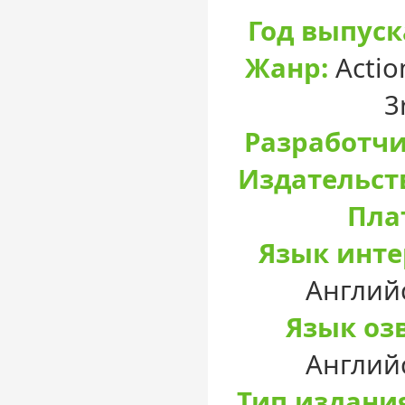
Год выпуск
Жанр:
Actio
3
Разработчи
Издательст
Пла
Язык инте
Англий
Язык оз
Англий
Тип издани