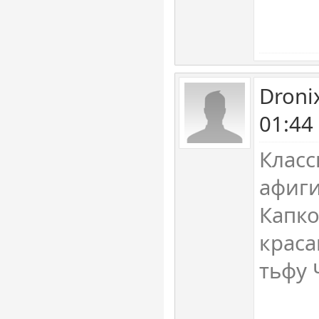
Droni
01:44
Класс
афиги
Капк
краса
тьфу 