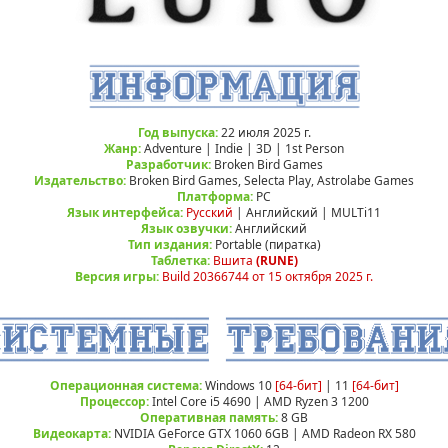
Год выпуска:
22 июля 2025 г.
Жанр:
Adventure | Indie | 3D | 1st Person
Разработчик:
Broken Bird Games
Издательство:
Broken Bird Games, Selecta Play, Astrolabe Games
Платформа:
РС
Язык интерфейса:
Русский
| Английский | MULTi11
Язык озвучки:
Английский
Тип издания:
Portable (пиратка)
Таблетка:
Вшита
(RUNE)
Версия игры:
Build 20366744 от 15 октября 2025 г.
Операционная система:
Windows 10
[64-бит]
| 11
[64-бит]
Процессор:
Intel Core i5 4690 | AMD Ryzen 3 1200
Оперативная память:
8 GB
Видеокарта:
NVIDIA GeForce GTX 1060 6GB | AMD Radeon RX 580