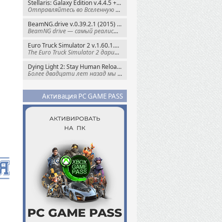
Stellaris: Galaxy Edition v.4.4.5 + Все DLC (2016) Пиратка
Отправляйтесь во Вселенную полную чудес и
BeamNG.drive v.0.39.2.1 (2015) RePack
BeamNG drive — самый реалистичный
Euro Truck Simulator 2 v.1.60.1.7s + Все DLC (2012) Пиратка
The Euro Truck Simulator 2 дарит вам опыт
Dying Light 2: Stay Human Reloaded Edition v.1.28.3 + Все DLC (2022) RePack
Более двадцати лет назад мы пытались
Активация PC GAME PASS