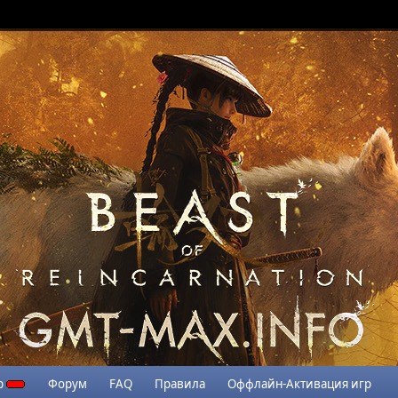
р
Форум
FAQ
Правила
Оффлайн-Активация игр