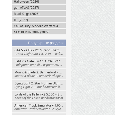
Halloween (2026)
gen ATLAS (2027)
Road Kings (2026)
ILL (2027)
Call of Duty: Modern Warfare 4
(2026)
NEO BERLIN 2087 (2027)
Популярные раздачи
GTA 5 на ПК / PC / Grand Theft Auto V: Premium Edition (2015) Steam-Rip
Grand Theft Auto V (GTA V) — видеоигра из
Baldur's Gate 3 v.4.1.1.7398727 + Все DLC (2023) GOG-Rip
Соберите отряд и вернитесь в Забытые
Mount & Blade 2: Bannerlord + War Sails v.1.4.7.117484 (2025) GOG
Mount & Blade II: Bannerlord представляет
Dying Light 2: Stay Human Ultimate Edition v.1.29.0 + Все DLC (2022) Пиратка
Dying Light 2 — продолжение динамичного
Lords of the Fallen v.2.5.550 + Все DLC (2023) Пиратка
Lords of the Fallen представляет
American Truck Simulator v.1.60.1.8s + Все DLC (2016) Пиратка
American Truck Simulator - симулятор