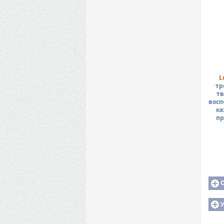
L
тр
тв
восп
ка
пр
У