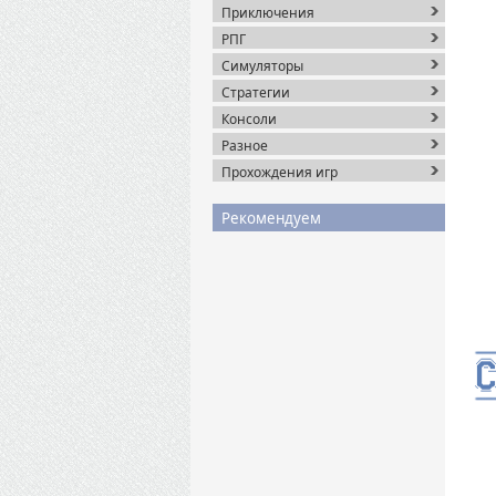
Приключения
РПГ
Симуляторы
Стратегии
Консоли
Разное
Прохождения игр
Рекомендуем