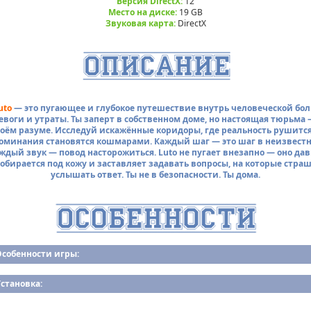
Версия DirectX:
12
Место на диске:
19 GB
Звуковая карта:
DirectX
uto
— это пугающее и глубокое путешествие внутрь человеческой бол
евоги и утраты. Ты заперт в собственном доме, но настоящая тюрьма 
оём разуме. Исследуй искажённые коридоры, где реальность рушится
оминания становятся кошмарами. Каждый шаг — это шаг в неизвестн
ждый звук — повод насторожиться. Luto не пугает внезапно — оно дав
обирается под кожу и заставляет задавать вопросы, на которые стра
услышать ответ. Ты не в безопасности. Ты дома.
Особенности игры:
становка: