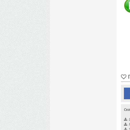
П
Ска