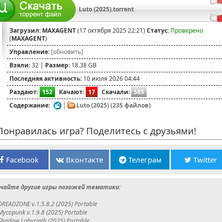
Luto (2025).torrent
Загрузил:
MAXAGENT
(17 октября 2025 22:21)
Статус:
Проверено
(
MAXAGENT
)
Управление:
[обновить]
Взяли:
32 |
Размер:
18.38 GB
Последняя активность:
10 июля 2026 04:44
Раздают:
152
Качают:
17
Скачали:
585
Содержание:
Luto (2025) (235 файлов)
онравилась игра? Поделитесь с друзьями!
Facebook
Вконтакте
Телеграм
Twitter
чайте другие игры похожей тематики:
DREADZONE v.1.5.8.2 (2025) Portable
Mycopunk v.1.9.8 (2025) Portable
Shadow Labyrinth (2025) Portable