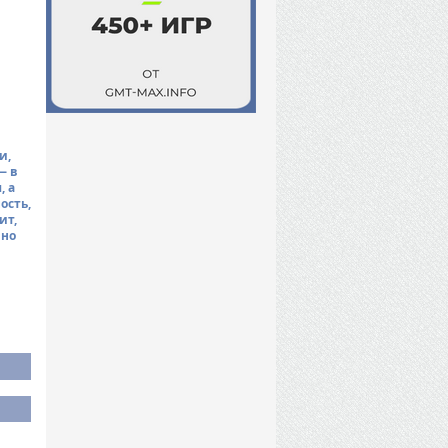
и,
— в
, а
ость,
ит,
шно