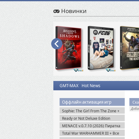
Новинки
GMT-MAX
Hot News
Оффлайн активация игр
Ска
Доб
Sophie: The Girl From The Zone +
DLC (2026) Пиратка
Ready or Not Deluxe Edition
v.117216 + Все DLC (2023)
MENACE v.0.7.10 (2026) Пиратка
Пиратка
Total War WARHAMMER III + Все
DLC (2022-2025) Steam-Rip