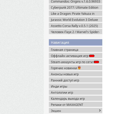
Commandos: Origins v.1.6.0.96933
+ Все DLC (2025) Пиратка
Cyberpunk 2077: Ultimate Edition
v.2.31a + Все DLC (2025) Portable
Like a Dragon: Pirate Yakuza in
Hawaii (2025) Steam-Rip
Jurassic World Evolution 3 Deluxe
Edition (2025) Steam-Rip
Assetto Corsa Rally v.0.5.1 (2025)
Пиратка
Человек-Паук 2 / Marvel's Spider-
Man 2 на ПК / PC v.2.727.0.0 (2025)
Пиратка
Навигация
Главная страница
Оффлайн активация игр
Steam-аккаунты игр по сети
Горячие новинки
Анонсы новых игр
Ранний доступ игр
Инди игры
Антологии игр
Календарь выхода игр
Репаки от MAXAGENT
Экшен