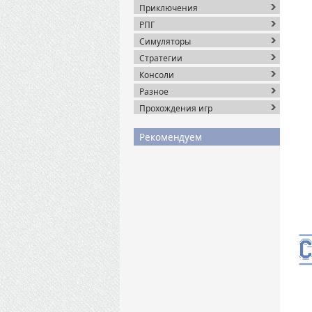
Приключения
РПГ
Симуляторы
Стратегии
Консоли
Разное
Прохождения игр
Рекомендуем