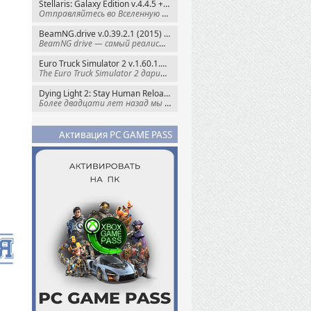
Stellaris: Galaxy Edition v.4.4.5 + Все DLC (2016) Пиратка
Отправляйтесь во Вселенную полную чудес и
BeamNG.drive v.0.39.2.1 (2015) RePack
BeamNG drive — самый реалистичный
Euro Truck Simulator 2 v.1.60.1.7s + Все DLC (2012) Пиратка
The Euro Truck Simulator 2 дарит вам опыт
Dying Light 2: Stay Human Reloaded Edition v.1.28.3 + Все DLC (2022) RePack
Более двадцати лет назад мы пытались
Активация PC GAME PASS