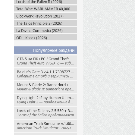
Lords of the Fallen II (2026)
Total War: WARHAMMER 40,000
(2027)
Clockwork Revolution (2027)
The Talos Principle 3 (2026)
La Divina Commedia (2026)
OD – Knock (2026)
Популярные раздачи
GTA 5 на ПК / PC / Grand Theft Auto V: Premium Edition (2015) Steam-Rip
Grand Theft Auto V (GTA V) — видеоигра из
Baldur's Gate 3 v.4.1.1.7398727 + Все DLC (2023) GOG-Rip
Соберите отряд и вернитесь в Забытые
Mount & Blade 2: Bannerlord + War Sails v.1.4.7.117484 (2025) GOG
Mount & Blade II: Bannerlord представляет
Dying Light 2: Stay Human Ultimate Edition v.1.29.0 + Все DLC (2022) Пиратка
Dying Light 2 — продолжение динамичного
Lords of the Fallen v.2.5.550 + Все DLC (2023) Пиратка
Lords of the Fallen представляет
American Truck Simulator v.1.60.1.8s + Все DLC (2016) Пиратка
American Truck Simulator - симулятор