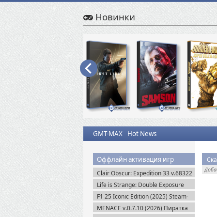
Новинки
GMT-MAX
Hot News
Оффлайн активация игр
Ска
Доб
Clair Obscur: Expedition 33 v.68322
+ Все DLC (2025) Пиратка
Life is Strange: Double Exposure
(2024) Пиратка
F1 25 Iconic Edition (2025) Steam-
Rip
MENACE v.0.7.10 (2026) Пиратка