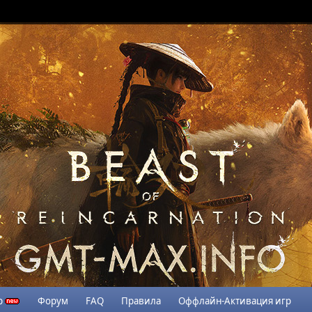
р
Форум
FAQ
Правила
Оффлайн-Активация игр