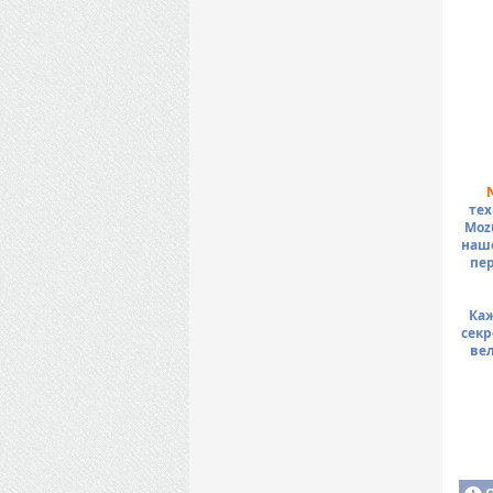
тех
Moz
наше
пер
Ка
секр
вел