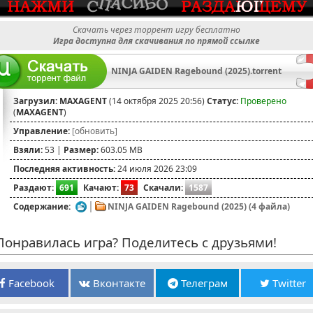
Скачать через торрент игру бесплатно
Игра доступна для скачивания по прямой ссылке
NINJA GAIDEN Ragebound (2025).torrent
Загрузил:
MAXAGENT
(14 октября 2025 20:56)
Статус:
Проверено
(
MAXAGENT
)
Управление:
[обновить]
Взяли:
53 |
Размер:
603.05 MB
Последняя активность:
24 июля 2026 23:09
Раздают:
691
Качают:
73
Скачали:
1587
Содержание:
NINJA GAIDEN Ragebound (2025) (4 файла)
онравилась игра? Поделитесь с друзьями!
Facebook
Вконтакте
Телеграм
Twitter