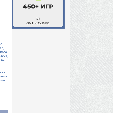
с
enji
кого
acks,
обы
а с
сам и
ызов