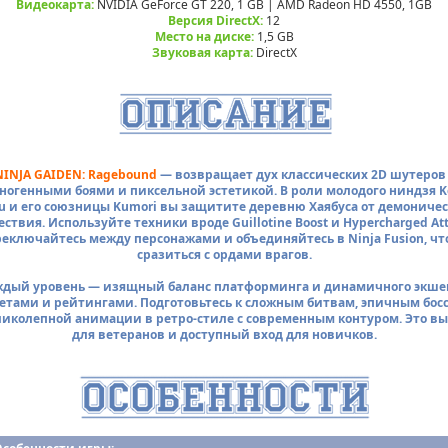
Видеокарта:
NVIDIA GeForce GT 220, 1 GB | AMD Radeon HD 4550, 1GB
Версия DirectX:
12
Место на диске:
1,5 GB
Звуковая карта:
DirectX
NINJA GAIDEN: Ragebound
— возвращает дух классических 2D шутеров 
ногенными боями и пиксельной эстетикой. В роли молодого ниндзя K
u и его союзницы Kumori вы защитите деревню Хаябуса от демоничес
ствия. Используйте техники вроде Guillotine Boost и Hypercharged Att
еключайтесь между персонажами и объединяйтесь в Ninja Fusion, чт
сразиться с ордами врагов.
ждый уровень — изящный баланс платформинга и динамичного экшен
етами и рейтингами. Подготовьтесь к сложным битвам, эпичным бос
иколепной анимации в ретро-стиле с современным контуром. Это в
для ветеранов и доступный вход для новичков.