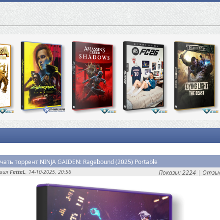
чать торрент NINJA GAIDEN: Ragebound (2025) Portable
авил
FetteL
, 14-10-2025, 20:56
Показы: 2224 |
Отзыв