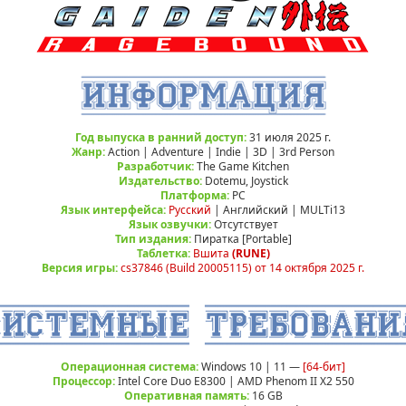
Год выпуска в ранний доступ:
31 июля 2025 г.
Жанр:
Action | Adventure | Indie | 3D | 3rd Person
Разработчик:
The Game Kitchen
Издательство:
Dotemu, Joystick
Платформа:
РС
Язык интерфейса:
Русский
| Английский | MULTi13
Язык озвучки:
Отсутствует
Тип издания:
Пиратка [Portable]
Таблетка:
Вшита
(RUNE)
Версия игры:
cs37846 (Build 20005115) от 14 октября 2025 г.
Операционная система:
Windows 10 | 11 —
[64-бит]
Процессор:
Intel Core Duo E8300 | AMD Phenom II X2 550
Оперативная память:
16 GB