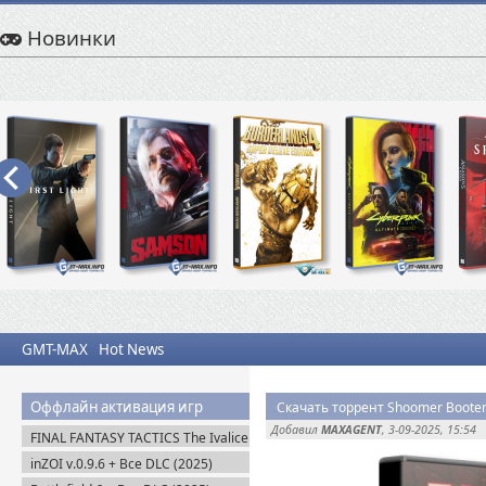
Новинки
GMT-MAX
Hot News
Оффлайн активация игр
Скачать торрент Shoomer Booter
Добавил
MAXAGENT
, 3-09-2025, 15:54
FINAL FANTASY TACTICS The Ivalice
Chronicles (2025) Steam-Rip
inZOI v.0.9.6 + Все DLC (2025)
Пиратка