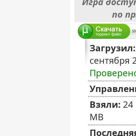
Игра досту
по п
Sh
Загрузил:
сентября 
Проверен
Управлен
Взяли:
24
MB
Последняя