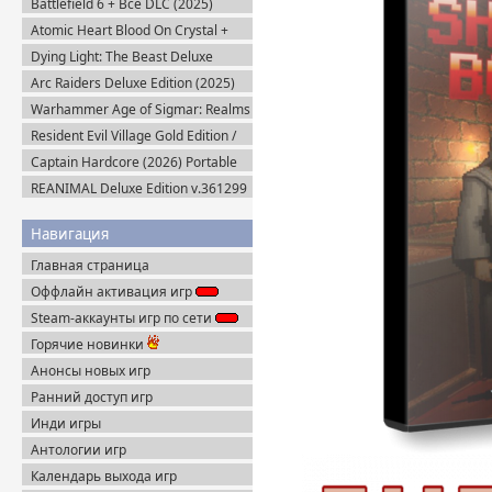
Battlefield 6 + Все DLC (2025)
Portable
Atomic Heart Blood On Crystal +
Все DLC (2026) Пиратка
Dying Light: The Beast Deluxe
Edition v.1.6.4 + Все DLC (2025)
Arc Raiders Deluxe Edition (2025)
Пиратка
Steam-Rip
Warhammer Age of Sigmar: Realms
of Ruin Ultimate Edition (2023)
Resident Evil Village Gold Edition /
Steam-Rip
Resident Evil 8 (2021) Portable
Captain Hardcore (2026) Portable
REANIMAL Deluxe Edition v.361299
(2026) Пиратка
Навигация
Главная страница
Оффлайн активация игр
Steam-аккаунты игр по сети
Горячие новинки
Анонсы новых игр
Ранний доступ игр
Инди игры
Антологии игр
Календарь выхода игр