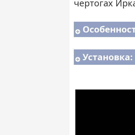
чертогах Ирк
Особенност
Установка: