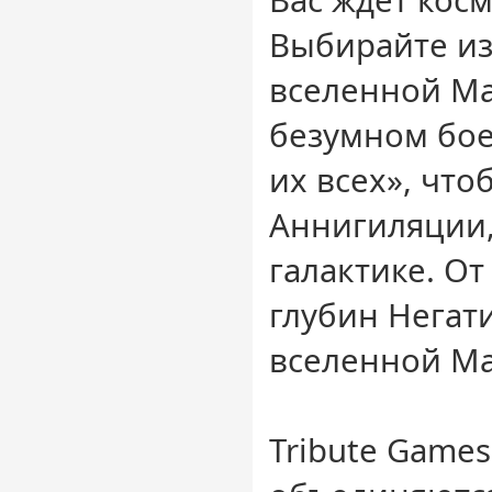
Вас ждет косм
Выбирайте из
вселенной Ma
безумном бое
их всех», что
Аннигиляции
галактике. О
глубин Негат
вселенной Mar
Tribute Game