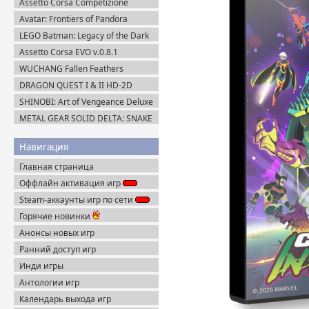
Assetto Corsa Competizione
v.1.10.3 + Все DLC (2019) Пиратка
Avatar: Frontiers of Pandora
Complete Edition (2023) Пиратка
LEGO Batman: Legacy of the Dark
Knight / ЛЕГО Бэтмен: Наследие
Assetto Corsa EVO v.0.8.1
Тёмного Рыцаря (2026) Portable
(2025/Multiplayer) Пиратка
WUCHANG Fallen Feathers
v.179951 + Все DLC (2025)
DRAGON QUEST I & II HD-2D
Пиратка
Remake v.1.0.2.0 + Все DLC (2025)
SHINOBI: Art of Vengeance Deluxe
Пиратка
Edition (2025) Steam-Rip
METAL GEAR SOLID DELTA: SNAKE
EATER v.1.2.4 (2025) Пиратка
Навигация
Главная страница
Оффлайн активация игр
Steam-аккаунты игр по сети
Горячие новинки
Анонсы новых игр
Ранний доступ игр
Инди игры
Антологии игр
Календарь выхода игр