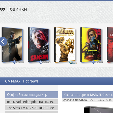
Новинки
GMT-MAX
Hot News
Оффлайн активация игр
Скачать торрент MARVEL Cosmic 
Добавил
MAXAGENT
, 27-12-2025, 11:03
Red Dead Redemption на ПК / PC
(2024) Пиратка
The Sims 4 v.1.126.73.1030 + Все
DLC (2014-2025) Portable