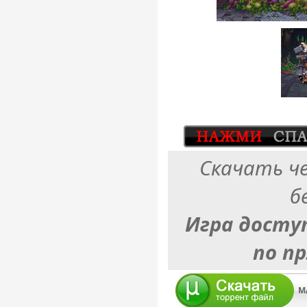
Скачать ч
б
Игра досту
по п