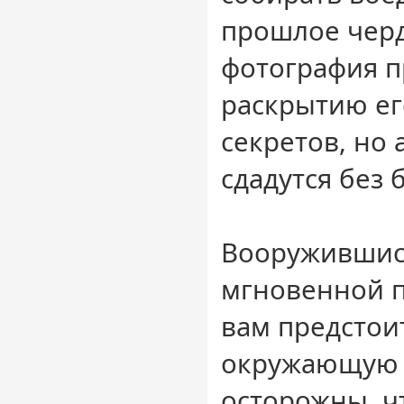
прошлое черд
фотография п
раскрытию ег
секретов, но
сдадутся без 
Вооружившис
мгновенной п
вам предстои
окружающую с
осторожны, ч