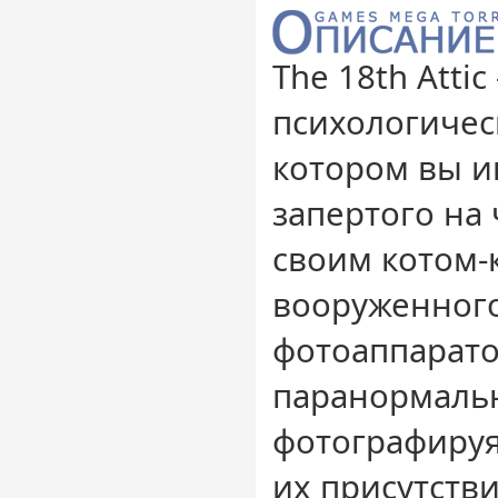
The 18th Attic
психологичес
котором вы иг
запертого на 
своим котом-
вооруженног
фотоаппарат
паранормаль
фотографируя
их присутств