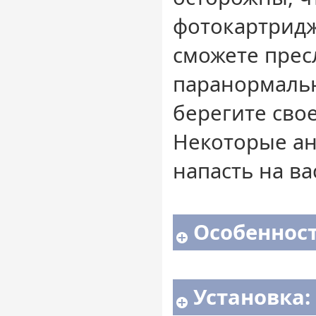
фотокартридж
сможете прес
паранормаль
берегите свое
Некоторые ан
напасть на ва
Особенност
Установка: