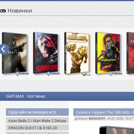
Новинки
GMT-MAX
Hot News
Оффлайн активация игр
Скачать торрент The 18th Attic 
Добавил
MAXAGENT
, 24-01-2026, 18:27
Алан Вейк 2 / Alan Wake 2 Deluxe
Edition v.1.2.8 + DLC (2023)
DRAGON QUEST I & II HD-2D
Пиратка
Remake v.1.0.2.0 + Все DLC (2025)