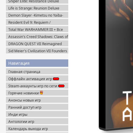
Sniper Elite: Resistance Deluxe
Пиратка
Edition (2025) Steam-Rip
Life is Strange: Reunion Deluxe
Edition (2026) Steam-Rip
Demon Slayer -Kimetsu no Yaiba-
The Hinokami Chronicles 2 (2025)
Resident Evil 9: Requiem /
Steam-Rip
BIOHAZARD Реквием (2026)
Total War WARHAMMER III + Все
Пиратка
DLC (2022-2025) Steam-Rip
Assassin's Creed Shadows: Claws of
Awaji (2025) Portable
DRAGON QUEST VII Reimagined
v.1.1.1.0 + Все DLC (2026) Пиратка
Sid Meier's Civilization VII Founders
Edition (2025) Steam-Rip
Навигация
Главная страница
Оффлайн активация игр
Steam-аккаунты игр по сети
Горячие новинки
Анонсы новых игр
Ранний доступ игр
Инди игры
Антологии игр
Календарь выхода игр