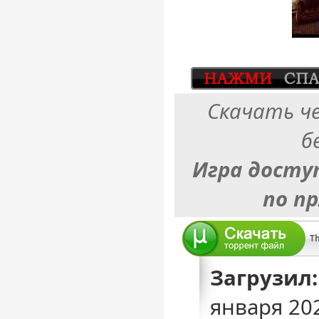
Скачать ч
б
Игра досту
по п
Загрузил:
января 20