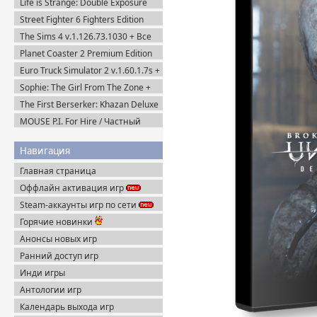
Life is Strange: Double Exposure
(2016-2021) Пиратка
(2024) Пиратка
Street Fighter 6 Fighters Edition
(2023) Steam-Rip
The Sims 4 v.1.126.73.1030 + Все
DLC (2014-2025) Portable
Planet Coaster 2 Premium Edition
(2024) Steam-Rip
Euro Truck Simulator 2 v.1.60.1.7s +
Все DLC (2012) Пиратка
Sophie: The Girl From The Zone +
DLC (2026) Пиратка
The First Berserker: Khazan Deluxe
Edition (2025) Пиратка
MOUSE P.I. For Hire / Частный
детектив МАУС v.1.2.2 (2026)
Пиратка
Навигация
Главная страница
Оффлайн активация игр
Steam-аккаунты игр по сети
Горячие новинки
Анонсы новых игр
Ранний доступ игр
Инди игры
Антологии игр
Календарь выхода игр