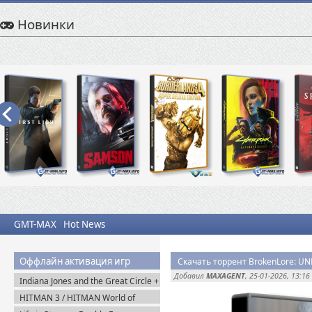
Новинки
GMT-MAX
Hot News
Оффлайн активация игр
Скачать торрент BrokenLore: U
Добавил
MAXAGENT
, 25-01-2026, 13:16
Indiana Jones and the Great Circle +
The Order of Giants v.1.0.17.0
HITMAN 3 / HITMAN World of
(2024) Пиратка
Assassination v.3.270.1 + Все DLC