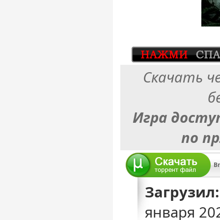
Скачать ч
б
Игра досту
по п
B
Загрузил:
января 20