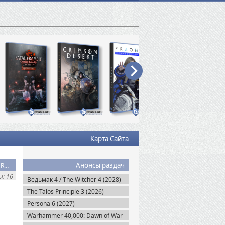
Карта Сайта
Анонсы раздач
Скачать торрент Mass Effect Calibrated Edition Все части + Все моды v.3.5 (2026) RePack
: 16
Ведьмак 4 / The Witcher 4 (2028)
The Talos Principle 3 (2026)
Persona 6 (2027)
Warhammer 40,000: Dawn of War
IV (2026)