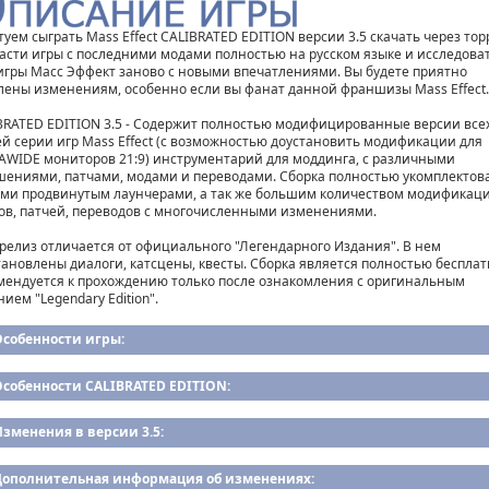
туем сыграть Mass Effect CALIBRATED EDITION версии 3.5 скачать через тор
части игры с последними модами полностью на русском языке и исследова
игры Масс Эффект заново с новыми впечатлениями. Вы будете приятно
лены изменениям, особенно если вы фанат данной франшизы Mass Effect.
BRATED EDITION 3.5 - Содержит полностью модифицированные версии все
ей серии игр Mass Effect (с возможностью доустановить модификации для
AWIDE мониторов 21:9) инструментарий для моддинга, с различными
шениями, патчами, модами и переводами. Сборка полностью укомплектов
ми продвинутым лаунчерами, а так же большим количеством модификаци
ов, патчей, переводов с многочисленными изменениями.
 релиз отличается от официального "Легендарного Издания". В нем
тановлены диалоги, катсцены, квесты. Сборка является полностью бесплат
мендуется к прохождению только после ознакомления с оригинальным
ием "Legendary Edition".
Особенности игры:
Особенности CALIBRATED EDITION:
зменения в версии 3.5:
Дополнительная информация об изменениях: