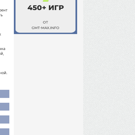
рент
ть
х
ана
й,
ной.