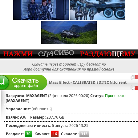
Скачать через торрент игру бесплатно
Игра доступна для скачивания по прямой ссылке
Mass Effect - CALIBRATED EDITION.torrent
Загрузил:
MAXAGENT
(2 февраля 2026 00:28)
Статус:
Проверено
(
MAXAGENT
)
Управление:
[обновить]
Взяли:
936 |
Размер:
237.76 GB
Последняя активность:
6 августа 2026 13:25
Раздают:
30
Качают:
16
Скачали:
313