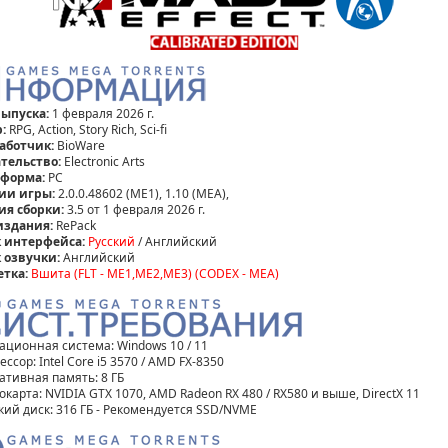
выпуска:
1 февраля 2026 г.
:
RPG, Action, Story Rich, Sci-fi
аботчик:
BioWare
тельство:
Electronic Arts
тформа:
РС
ии игры:
2.0.0.48602 (ME1), 1.10 (MEA),
ия сборки:
3.5 от 1 февраля 2026 г.
издания:
RePack
 интерфейса:
Русский
/ Английский
 озвучки:
Английский
етка:
Вшита (FLT - ME1,ME2,ME3) (CODEX - MEA)
ационная система: Windows 10 / 11
ссор: Intel Core i5 3570 / AMD FX-8350
ативная память: 8 ГБ
карта: NVIDIA GTX 1070, AMD Radeon RX 480 / RX580 и выше, DirectX 11
кий диск: 316 ГБ - Рекомендуется SSD/NVME