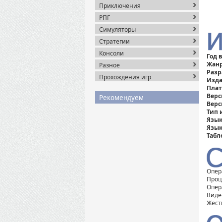
Приключения
РПГ
Симуляторы
Стратегии
Консоли
Год 
Жанр
Разное
Разр
Прохождения игр
Изда
Пла
Верс
Рекомендуем
Верс
Тип 
Язык
Язык
Табл
Опер
Проце
Опер
Видео
Жест