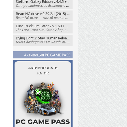
Stellaris: Galaxy Edition v.4.4.5 + Все DLC (2016) Пиратка
Отправляйтесь во Вселенную полную чудес и
BeamNG.drive v.0.39.2.1 (2015) RePack
BeamNG drive — самый реалистичный
Euro Truck Simulator 2 v.1.60.1.7s + Все DLC (2012) Пиратка
The Euro Truck Simulator 2 дарит вам опыт
Dying Light 2: Stay Human Reloaded Edition v.1.28.3 + Все DLC (2022) RePack
Более двадцати лет назад мы пытались
Активация PC GAME PASS