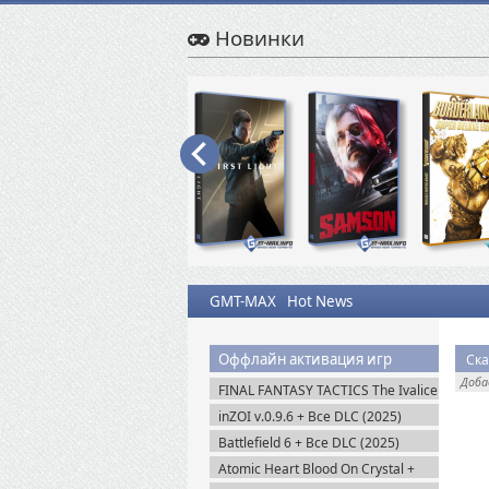
Новинки
GMT-MAX
Hot News
Оффлайн активация игр
Доб
FINAL FANTASY TACTICS The Ivalice
Chronicles (2025) Steam-Rip
inZOI v.0.9.6 + Все DLC (2025)
Пиратка
Battlefield 6 + Все DLC (2025)
Portable
Atomic Heart Blood On Crystal +
Все DLC (2026) Пиратка