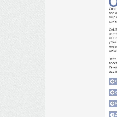
Сове
все 
мир 
удив
CALI
част
ULTR
улуч
новы
фикс
Этот
восс
Реко
издан
И