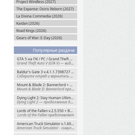
Project Windless (2027)
The Expanse: Osiris Reborn (2027)
La Divina Commedia (2026)
Kaidan (2026)
Road Kings (2026)
Gears of War: E-Day (2026)
Популярные раздачи
GTA 5 на ПК / PC / Grand Theft Auto V: Premium Edition (2015) Steam-Rip
Grand Theft Auto V (GTA V) — видеоигра из
Baldur's Gate 3 v.4.1.1.7398727 + Все DLC (2023) GOG-Rip
Соберите отряд и вернитесь в Забытые
Mount & Blade 2: Bannerlord + War Sails v.1.4.7.117484 (2025) GOG
Mount & Blade II: Bannerlord представляет
Dying Light 2: Stay Human Ultimate Edition v.1.29.0 + Все DLC (2022) Пиратка
Dying Light 2 — продолжение динамичного
Lords of the Fallen v.2.5.550 + Все DLC (2023) Пиратка
Lords of the Fallen представляет
American Truck Simulator v.1.60.1.8s + Все DLC (2016) Пиратка
American Truck Simulator - симулятор