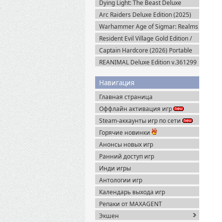
Dying Light: The Beast Deluxe
Edition v.1.6.4 + Все DLC (2025)
Arc Raiders Deluxe Edition (2025)
Пиратка
Steam-Rip
Warhammer Age of Sigmar: Realms
of Ruin Ultimate Edition (2023)
Resident Evil Village Gold Edition /
Steam-Rip
Resident Evil 8 (2021) Portable
Captain Hardcore (2026) Portable
REANIMAL Deluxe Edition v.361299
(2026) Пиратка
Навигация
Главная страница
Оффлайн активация игр
Steam-аккаунты игр по сети
Горячие новинки
Анонсы новых игр
Ранний доступ игр
Инди игры
Антологии игр
Календарь выхода игр
Репаки от MAXAGENT
Экшен