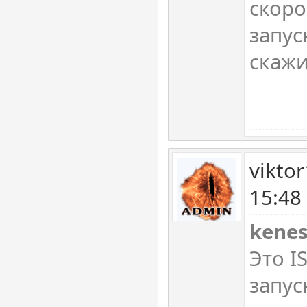
скоро
запус
скажи
vikto
15:48
kenes
Это I
запус