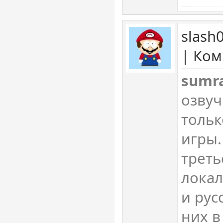
slash
| Ком
sumr
озвуч
тольк
игры.
треть
локал
и рус
них в