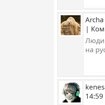
Archa
| Ком
Люди
на ру
kenes
14:59