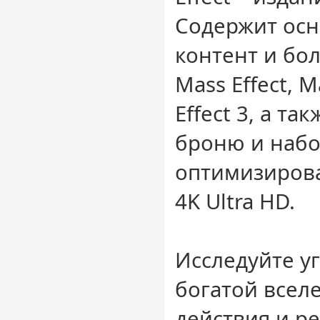
Содержит ос
контент и бо
Mass Effect, M
Effect 3, а т
броню и набо
оптимизиров
4K Ultra HD.
Исследуйте у
богатой всел
действия и р