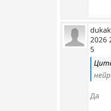
dukak
2026 
5
Цита
нейр
Да