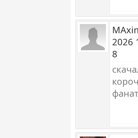
MAxim
2026 
8
скача
короч
фана