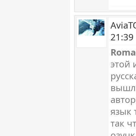
AviaT
21:39
Roma
этой 
русск
вышла
автор
язык 
так ч
озучк