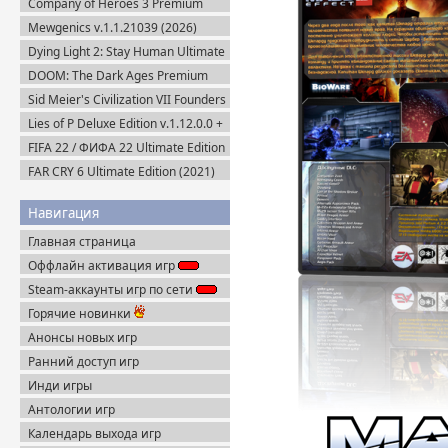
Company of Heroes 3 Premium
Edition (2023) RePack
Mewgenics v.1.1.21039 (2026)
Пиратка
Dying Light 2: Stay Human Ultimate
Edition v.1.29.0 + Все DLC (2022)
DOOM: The Dark Ages Premium
Пиратка
Edition + Все DLC (2025) Пиратка
Sid Meier's Civilization VII Founders
Edition (2025) Steam-Rip
Lies of P Deluxe Edition v.1.12.0.0 +
Все DLC (2023) Пиратка
FIFA 22 / ФИФА 22 Ultimate Edition
(2021) RePack
FAR CRY 6 Ultimate Edition (2021)
Uplay-Rip
Навигация
Главная страница
Оффлайн активация игр
Steam-аккаунты игр по сети
Горячие новинки
Анонсы новых игр
Ранний доступ игр
Инди игры
Антологии игр
Календарь выхода игр