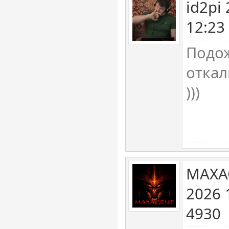
id2pi
12:23
Подож
откал
)))
MAXA
2026 
4930