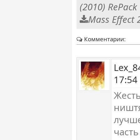
(2010) RePack
Mass Effect 
Комментарии:
Lex_8
17:54
Жесть
ништя
лучш
часть