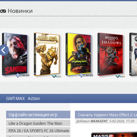
Новинки
GMT-MAX
Action
Оффлайн активация игр
Скачать торрент Mass Effect 2: L
Добавил
MAXAGENT
, 5-02-2026, 17:20
Like a Dragon Gaiden: The Man
Who Erased His Name (2023)
FIFA 26 / EA SPORTS FC 26 Ultimate
Steam-Rip
Edition (2025) EA-Rip