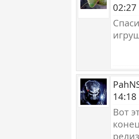
02:27
Спаси
игруш
PahNS
14:18
Вот э
конец
рели