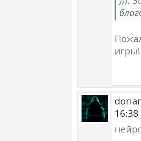
))).
благ
Пожал
игры
doria
16:38
нейро