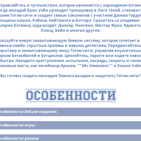
правляйтесь в путешествие, которое начинается с зарождения Бэтме
огда молодой Брюс Уэйн проходит тренировку в Лиге теней, становит
роем Готэм-сити и создает семью союзников с участием Джима Гордо
нщины-кошки, Робина, Найтвинга и Бэтгерл. Сразитесь со злодеями
алереи Бэтмена, куда входят: Джокер, Пингвин, Мистер Фриз, Ядовит
Плющ, Бейн и многие другие.
ользуйте новую захватывающую боевую систему, которая сочетает в 
авные комбо, скрытные приемы и навыки детектива. Передвигайтесь
крытому и захватывающему миру Готэм-сити, управляя внушитель
арком Бэтмобилей и Бэтциклов. Цепляйтесь, парите или ездите ловко
быстро. Находите преступления, испытания, награды, секреты и таки
наковые места, как лечебница Аркхем, ""Эйс Кемикалс"" и Башня Уэйн
Вы готовы создать наследие Темного рыцаря и защитить Готэм-сити?
собенности Deluxe-издания:
Особенности игры:
собенности репака: