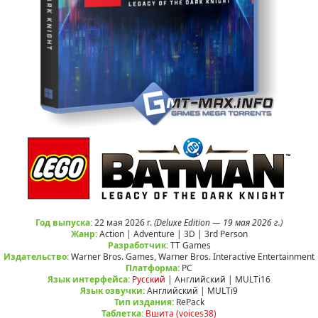
Год выпуска:
22 мая 2026 г.
(Deluxe Edition — 19 мая 2026 г.)
Жанр:
Action | Adventure | 3D | 3rd Person
Разработчик:
TT Games
Издательство:
Warner Bros. Games, Warner Bros. Interactive Entertainment
Платформа:
РС
Язык интерфейса:
Русский
| Английский | MULTi16
Язык озвучки:
Английский | MULTi9
Тип издания:
RePack
Таблетка:
Вшита (voices38)