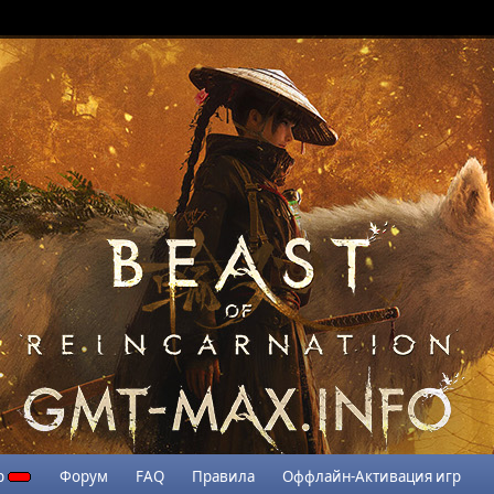
р
Форум
FAQ
Правила
Оффлайн-Активация игр