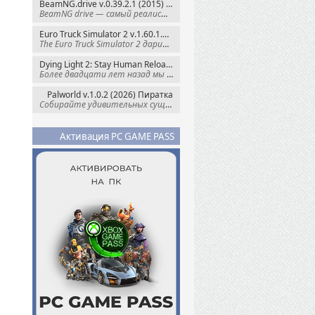
BeamNG.drive v.0.39.2.1 (2015) RePack
BeamNG drive — самый реалистичный
Euro Truck Simulator 2 v.1.60.1.7s + Все DLC (2012) Пиратка
The Euro Truck Simulator 2 дарит вам опыт
Dying Light 2: Stay Human Reloaded Edition v.1.28.3 + Все DLC (2022) RePack
Более двадцати лет назад мы пытались
Palworld v.1.0.2 (2026) Пиратка
Собирайте удивительных существ — Палов —
Активация PC GAME PASS