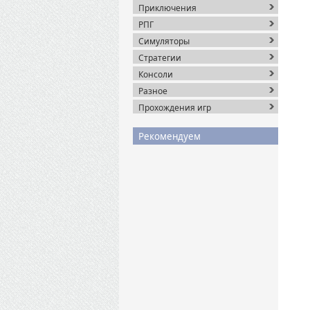
Приключения
РПГ
Симуляторы
Стратегии
Консоли
Разное
Прохождения игр
Рекомендуем