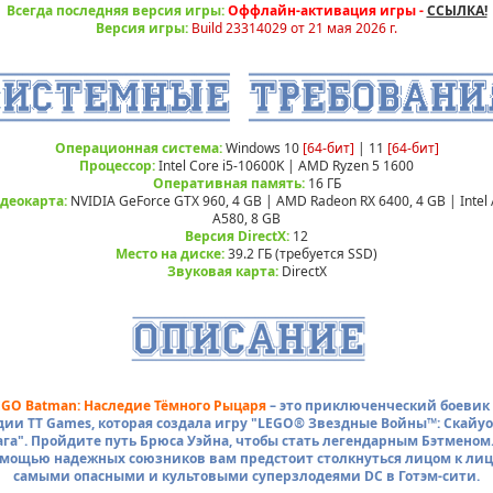
Всегда последняя версия игры:
Оффлайн-активация игры -
ССЫЛКА!
Версия игры:
Build 23314029 от 21 мая 2026 г.
Операционная система:
Windows 10
[64-бит]
| 11
[64-бит]
Процессор:
Intel Core i5-10600K | AMD Ryzen 5 1600
Оперативная память:
16 ГБ
деокарта:
NVIDIA GeForce GTX 960, 4 GB | AMD Radeon RX 6400, 4 GB | Intel 
A580, 8 GB
Версия DirectX:
12
Место на диске:
39.2 ГБ (требуется SSD)
Звуковая карта:
DirectX
EGO Batman: Наследие Тёмного Рыцаря
– это приключенческий боевик 
дии TT Games, которая создала игру "LEGO® Звездные Войны™: Скайуо
ага". Пройдите путь Брюса Уэйна, чтобы стать легендарным Бэтменом.
мощью надежных союзников вам предстоит столкнуться лицом к лиц
самыми опасными и культовыми суперзлодеями DC в Готэм-сити.