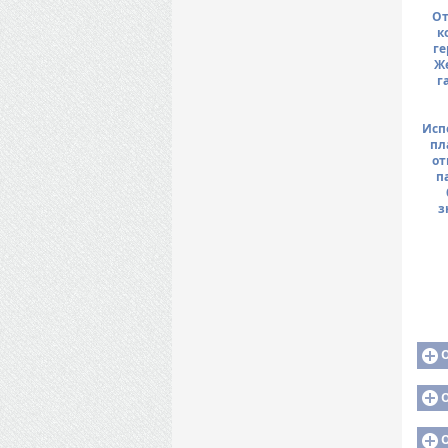
От
к
ге
Же
г
Исп
пл
от
п
з
О
О