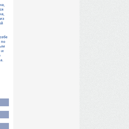
на,
ся
на,
 из
ый
себе
 по
ным
 и
е
а.