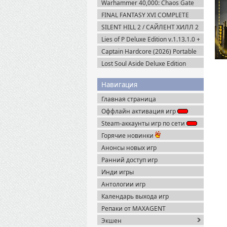
Warhammer 40,000: Chaos Gate
Daemonhunters (2022) Steam-Rip
FINAL FANTASY XVI COMPLETE
EDITION v.1.03 (2024) Пиратка
SILENT HILL 2 / САЙЛЕНТ ХИЛЛ 2
Remake на ПК / PC v.1.07 (2024)
Lies of P Deluxe Edition v.1.13.1.0 +
Пиратка
Все DLC (2023) Пиратка
Captain Hardcore (2026) Portable
Lost Soul Aside Deluxe Edition
v.1.104 + Все DLC (2025) Пиратка
Навигация
Главная страница
Оффлайн активация игр
Steam-аккаунты игр по сети
Горячие новинки
Анонсы новых игр
Ранний доступ игр
Инди игры
Антологии игр
Календарь выхода игр
Репаки от MAXAGENT
Экшен