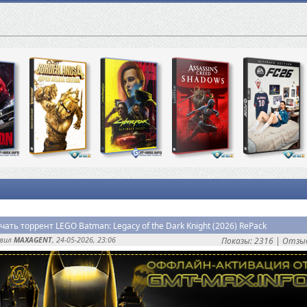
чать торрент LEGO Batman: Legacy of the Dark Knight (2026) RePack
авил
MAXAGENT
, 24-05-2026, 23:06
Показы: 2316 |
Отзыв