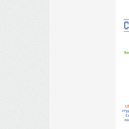
Ви
L
сту
С
по