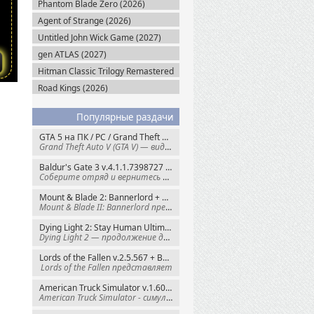
Phantom Blade Zero (2026)
Agent of Strange (2026)
Untitled John Wick Game (2027)
gen ATLAS (2027)
Hitman Classic Trilogy Remastered
(2027)
Road Kings (2026)
Популярные раздачи
GTA 5 на ПК / PC / Grand Theft Auto V: Premium Edition (2015) Steam-Rip
Grand Theft Auto V (GTA V) — видеоигра из
Baldur's Gate 3 v.4.1.1.7398727 + Все DLC (2023) GOG-Rip
Соберите отряд и вернитесь в Забытые
Mount & Blade 2: Bannerlord + War Sails v.1.4.7.117484 (2025) GOG
Mount & Blade II: Bannerlord представляет
Dying Light 2: Stay Human Ultimate Edition v.1.29.1 + Все DLC (2022) Пиратка
Dying Light 2 — продолжение динамичного
Lords of the Fallen v.2.5.567 + Все DLC (2023) Пиратка
Lords of the Fallen представляет
American Truck Simulator v.1.60.1.8s + Все DLC (2016) Пиратка
American Truck Simulator - симулятор