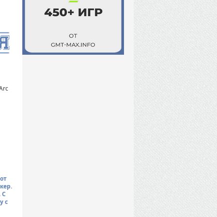
Arc
от
кер.
 С
у с