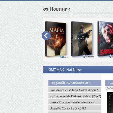
Новинки
GMT-MAX
Hot News
Оффлайн активация игр
Ска
Доб
Resident Evil Village Gold Edition /
Resident Evil 8 (2021) Portable
GRID Legends Deluxe Edition (2022)
EA-Rip
Like a Dragon: Pirate Yakuza in
Hawaii (2025) Steam-Rip
Assetto Corsa EVO v.0.8.1
(2025/Multiplayer) Пиратка