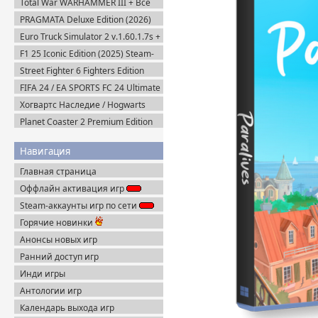
Total War WARHAMMER III + Все
DLC (2022-2025) Steam-Rip
PRAGMATA Deluxe Edition (2026)
Пиратка
Euro Truck Simulator 2 v.1.60.1.7s +
Все DLC (2012) Пиратка
F1 25 Iconic Edition (2025) Steam-
Rip
Street Fighter 6 Fighters Edition
(2023) Steam-Rip
FIFA 24 / EA SPORTS FC 24 Ultimate
Edition (2023) EA-Rip
Хогвартс Наследие / Hogwarts
Legacy Deluxe Edition (2023)
Planet Coaster 2 Premium Edition
RePack
(2024) Steam-Rip
Навигация
Главная страница
Оффлайн активация игр
Steam-аккаунты игр по сети
Горячие новинки
Анонсы новых игр
Ранний доступ игр
Инди игры
Антологии игр
Календарь выхода игр