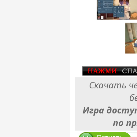
Скачать ч
б
Игра досту
по п