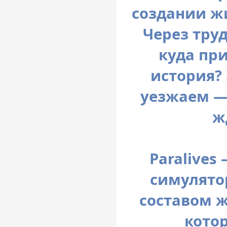
создании ж
Через тру
куда пр
история?
уезжаем —
ж
Paralives
симулято
составом ж
кото