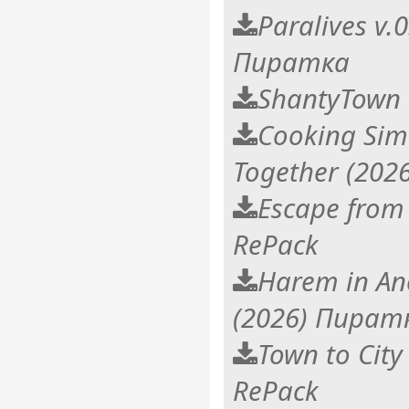
Paralives v.
Пиратка
ShantyTown
Cooking Simu
Together (20
Escape from
RePack
Harem in An
(2026) Пират
Town to City
RePack