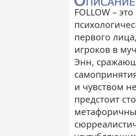
FOLLOW – эт
психологичес
первого лиц
игроков в му
Энн, сражаю
самопринятия
и чувством н
предстоит сто
метафоричн
сюрреалистич