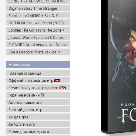
SONIC X SHADOW GENERATIONS
(2024) Steam-Rip
Digimon Story Time Stranger
Ultimate Edition (2025) Steam-Rip
Painkiller v.246360 + Все DLC
(2025) Portable
Hi-Fi RUSH Deluxe Edition (2023)
Пиратка
Sophie: The Girl From The Zone +
DLC (2026) Пиратка
Jurassic World Evolution 3 Deluxe
Edition (2025) Steam-Rip
SHINOBI: Art of Vengeance Deluxe
Edition (2025) Steam-Rip
Like a Dragon: Pirate Yakuza in
Hawaii (2025) Steam-Rip
Навигация
Главная страница
Оффлайн активация игр
Steam-аккаунты игр по сети
Горячие новинки
Анонсы новых игр
Ранний доступ игр
Инди игры
Антологии игр
Календарь выхода игр