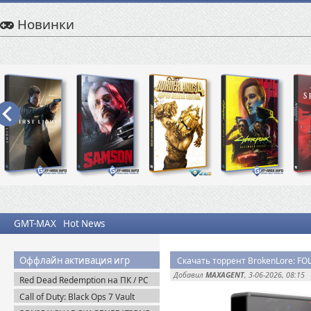
Новинки
GMT-MAX
Hot News
Оффлайн активация игр
Скачать торрент BrokenLore: FO
Добавил
MAXAGENT
, 3-06-2026, 08:15
Red Dead Redemption на ПК / PC
(2024) Пиратка
Call of Duty: Black Ops 7 Vault
Edition (2025) Steam-Rip