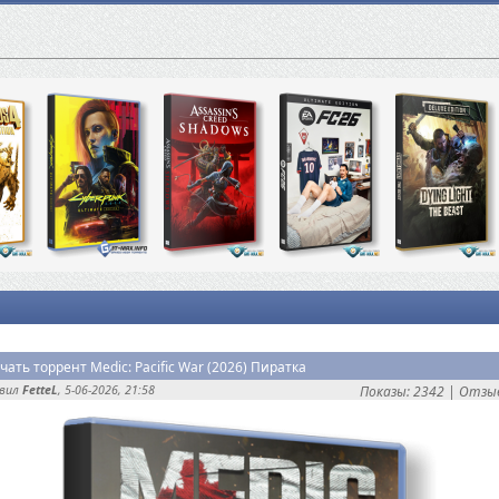
чать торрент Medic: Pacific War (2026) Пиратка
авил
FetteL
, 5-06-2026, 21:58
Показы: 2342 |
Отзыв