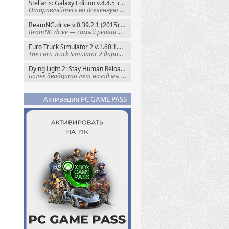
Stellaris: Galaxy Edition v.4.4.5 + Все DLC (2016) Пиратка
Отправляйтесь во Вселенную полную чудес и
BeamNG.drive v.0.39.2.1 (2015) RePack
BeamNG drive — самый реалистичный
Euro Truck Simulator 2 v.1.60.1.7s + Все DLC (2012) Пиратка
The Euro Truck Simulator 2 дарит вам опыт
Dying Light 2: Stay Human Reloaded Edition v.1.28.3 + Все DLC (2022) RePack
Более двадцати лет назад мы пытались
Активация PC GAME PASS