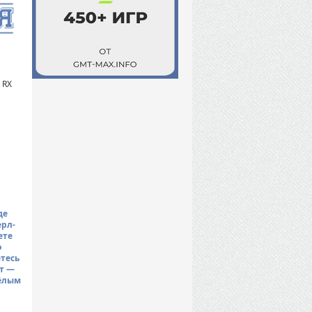
 RX
де
ерл-
ете
о
тесь
т —
жёлым