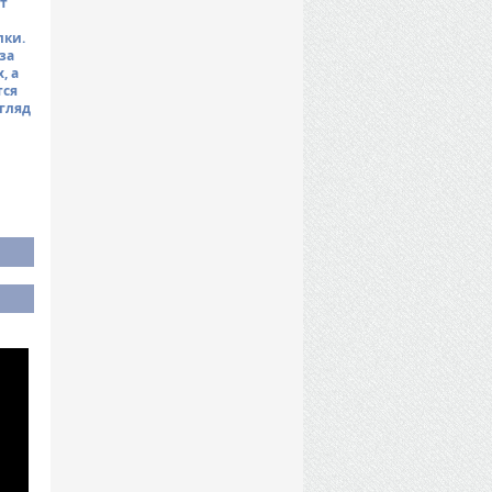
ит
лки.
за
, а
тся
гляд