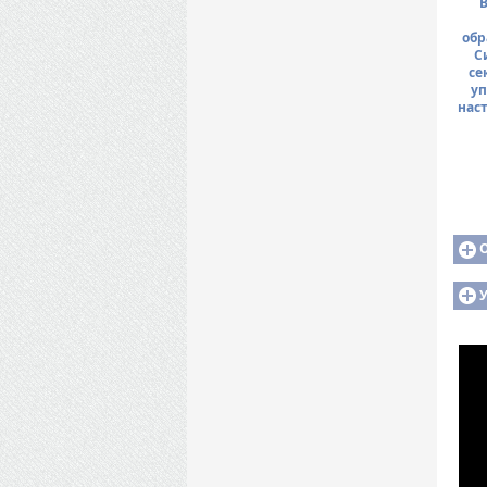
В
обр
С
се
уп
нас
У