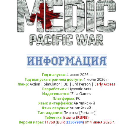
Год выпуска:
4 июня 2026 г.
Год выпуска в раннем доступе:
4 июня 2026 г.
Жанр:
Action | Simulator | 3D | 3rd Person |
Early Access
Разработчик:
Hypnotic Ants
Издательство:
IZilla Games
Платформа:
РС
Язык интерфейса:
Английский
Язык озвучки:
Английский
Тип издания:
Пиратка [Portable]
Таблетка:
Вшита
(RUNE)
Версия игры:
11768 (Build
23567984
) от 4 июня 2026 г.