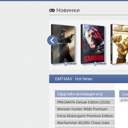
Новинки
GMT-MAX
Hot News
Оффлайн активация игр
Ска
Доб
PRAGMATA Deluxe Edition (2026)
Пиратка
Monster Hunter Wilds Premium
Edition (2025) Steam-Rip
Forza Motorsport: Premium Edition
+ Все DLC (2023/Multiplayer)
Warhammer 40,000: Chaos Gate
Пиратка
Daemonhunters (2022) Steam-Rip