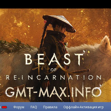
р
Форум
FAQ
Правила
Оффлайн-Активация игр