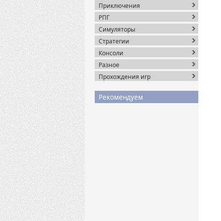
Приключения
РПГ
Симуляторы
Стратегии
Консоли
Разное
Прохождения игр
Рекомендуем