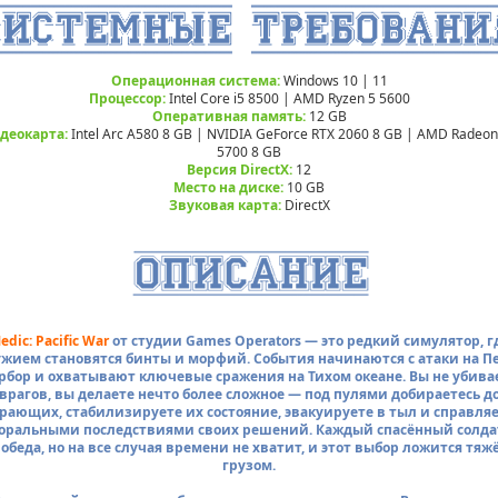
Операционная система:
Windows 10 | 11
Процессор:
Intel Core i5 8500 | AMD Ryzen 5 5600
Оперативная память:
12 GB
деокарта:
Intel Arc A580 8 GB | NVIDIA GeForce RTX 2060 8 GB | AMD Radeon
5700 8 GB
Версия DirectX:
12
Место на диске:
10 GB
Звуковая карта:
DirectX
edic: Pacific War
от студии Games Operators — это редкий симулятор, г
жием становятся бинты и морфий. События начинаются с атаки на П
рбор и охватывают ключевые сражения на Тихом океане. Вы не убива
врагов, вы делаете нечто более сложное — под пулями добираетесь д
рающих, стабилизируете их состояние, эвакуируете в тыл и справляе
моральными последствиями своих решений. Каждый спасённый солда
победа, но на все случая времени не хватит, и этот выбор ложится тя
грузом.