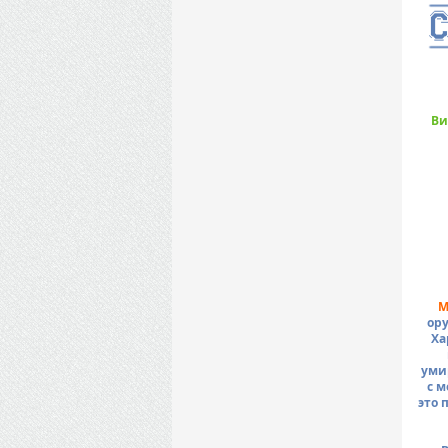
Ви
M
ору
Ха
уми
с 
это 