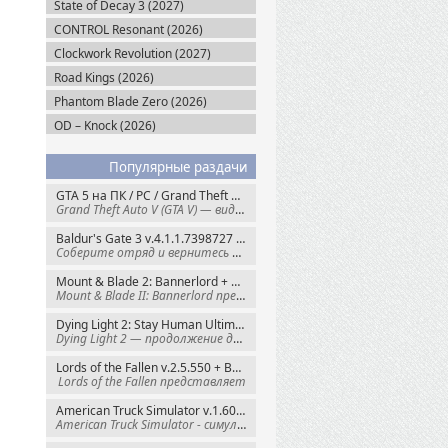
State of Decay 3 (2027)
CONTROL Resonant (2026)
Clockwork Revolution (2027)
Road Kings (2026)
Phantom Blade Zero (2026)
OD – Knock (2026)
Популярные раздачи
GTA 5 на ПК / PC / Grand Theft Auto V: Premium Edition (2015) Steam-Rip
Grand Theft Auto V (GTA V) — видеоигра из
Baldur's Gate 3 v.4.1.1.7398727 + Все DLC (2023) GOG-Rip
Соберите отряд и вернитесь в Забытые
Mount & Blade 2: Bannerlord + War Sails v.1.4.7.117484 (2025) GOG
Mount & Blade II: Bannerlord представляет
Dying Light 2: Stay Human Ultimate Edition v.1.29.0 + Все DLC (2022) Пиратка
Dying Light 2 — продолжение динамичного
Lords of the Fallen v.2.5.550 + Все DLC (2023) Пиратка
Lords of the Fallen представляет
American Truck Simulator v.1.60.1.8s + Все DLC (2016) Пиратка
American Truck Simulator - симулятор