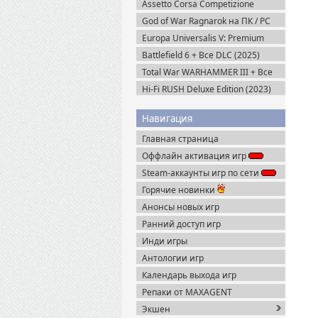
Assetto Corsa Competizione
v.1.10.3 + Все DLC (2019) Пиратка
God of War Ragnarok на ПК / PC
v.1.0.668.5700 + Все DLC (2024)
Europa Universalis V: Premium
RePack
Edition v.1.3.11 (2025) Пиратка
Battlefield 6 + Все DLC (2025)
Portable
Total War WARHAMMER III + Все
DLC (2022-2025) Steam-Rip
Hi-Fi RUSH Deluxe Edition (2023)
Пиратка
Навигация
Главная страница
Оффлайн активация игр
Steam-аккаунты игр по сети
Горячие новинки
Анонсы новых игр
Ранний доступ игр
Инди игры
Антологии игр
Календарь выхода игр
Репаки от MAXAGENT
Экшен