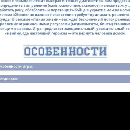
 основе геймплея лежит быстрая и точная диагностика. Вам предсто
определить тип ранения (ожог, осколочное, сквозное), наложить жгут,
аботать рану, обезболить и перетащить бойца в укрытие или на носи
истема «Жизненно важные показатели» требует принимать решения 
кунды. В режиме «Линия жизни» вас ждёт бесконечный поток раненых
равление ограниченными ресурсами (медикаменты, бинты) станови
тоящим вызовом. Игра предлагает эмоциональный, уважительный вз
на войну, где настоящий героизм — это вернуть человека домой.
Особенности игры:
становка: