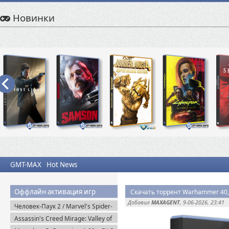
Новинки
GMT-MAX
Hot News
Оффлайн активация игр
Скачать торрент Warhammer 40,000
Добавил
MAXAGENT
, 9-06-2026, 23:41
Человек-Паук 2 / Marvel's Spider-
Man 2 на ПК / PC v.2.727.0.0 (2025)
Assassin's Creed Mirage: Valley of
Пиратка
Memory v.1.1.1 + Все DLC (2025)