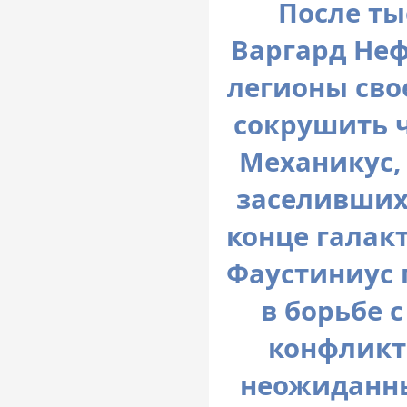
После ты
Варгард Не
легионы сво
сокрушить ч
Механикус,
заселивших
конце галак
Фаустиниус 
в борьбе 
конфликт
неожиданны