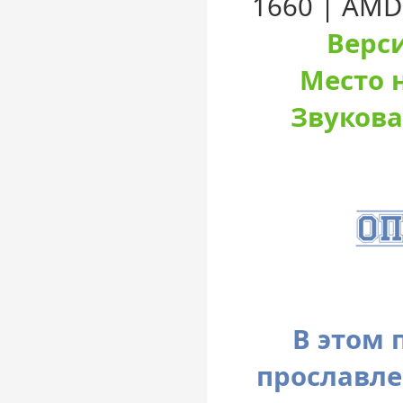
1660 | AMD
Верси
Место н
Звукова
В этом 
прославл