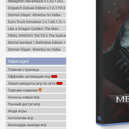
Metaphor: ReFantazio v.1.02 + DLC
Portable
(2024) RePack
Dispatch Deluxe Edition v.1.0.17912
+ DLC (2025) Пиратка
Demon Slayer -Kimetsu no Yaiba-
The Hinokami Chronicles (2021)
Euro Truck Simulator 2 v.1.60.1.7s +
Все DLC (2012) Пиратка
Like a Dragon Gaiden: The Man
Who Erased His Name (2023)
FINAL FANTASY TACTICS The Ivalice
Steam-Rip
Chronicles (2025) Steam-Rip
Mortal Kombat 1 Definitive Edition +
Все DLC (2023) Steam-Rip
Demon Slayer -Kimetsu no Yaiba-
The Hinokami Chronicles 2 (2025)
Steam-Rip
Навигация
Главная страница
Оффлайн активация игр
Steam-аккаунты игр по сети
Горячие новинки
Анонсы новых игр
Ранний доступ игр
Инди игры
Антологии игр
Календарь выхода игр