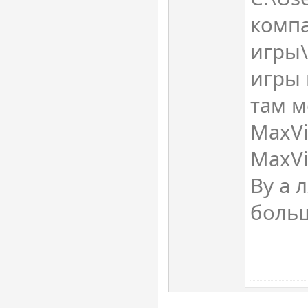
комп
игры\
игры 
там м
MaxVi
MaxVi
Ву а 
больш