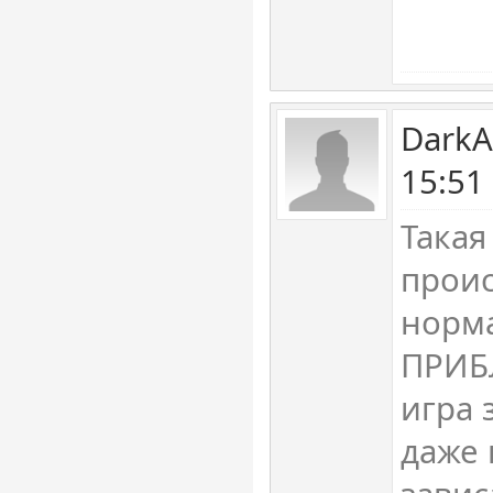
DarkA
15:51
Такая
проис
норма
ПРИБ
игра 
даже 