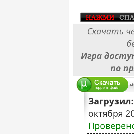
Скачать ч
б
Игра досту
по п
st
Загрузил:
октября 2
Проверен