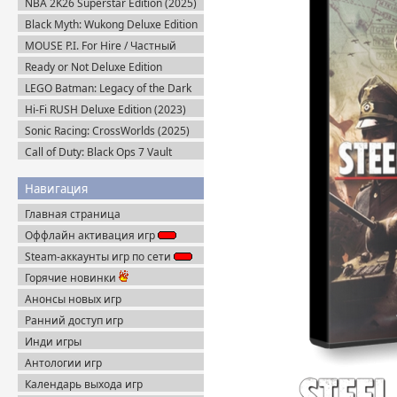
NBA 2K26 Superstar Edition (2025)
Steam-Rip
Black Myth: Wukong Deluxe Edition
(2024) Portable
MOUSE P.I. For Hire / Частный
детектив МАУС v.1.2.2 (2026)
Ready or Not Deluxe Edition
Пиратка
v.117216 + Все DLC (2023)
LEGO Batman: Legacy of the Dark
Пиратка
Knight / ЛЕГО Бэтмен: Наследие
Hi-Fi RUSH Deluxe Edition (2023)
Тёмного Рыцаря (2026) Portable
Пиратка
Sonic Racing: CrossWorlds (2025)
Steam-Rip
Call of Duty: Black Ops 7 Vault
Edition (2025) Steam-Rip
Навигация
Главная страница
Оффлайн активация игр
Steam-аккаунты игр по сети
Горячие новинки
Анонсы новых игр
Ранний доступ игр
Инди игры
Антологии игр
Календарь выхода игр