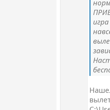
норм
ПРИ
игра
навс
выл
зави
Наст
бесп
Нашел
выле
C:\Us