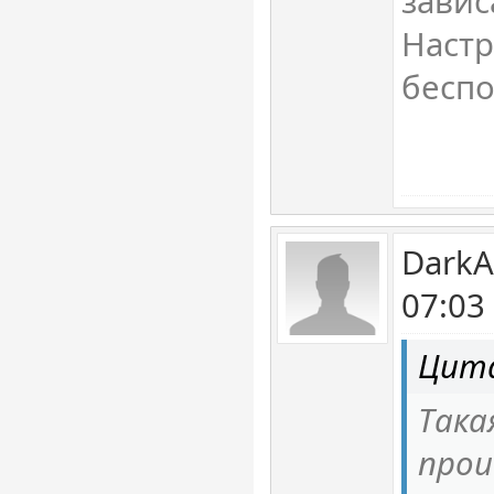
завис
Наст
беспо
DarkA
07:03
Цита
Така
прои