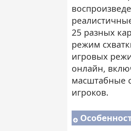
воспроизвед
реалистичные
25 разных ка
режим схватк
игровых реж
онлайн, вклю
масштабные с
игроков.
Особенност