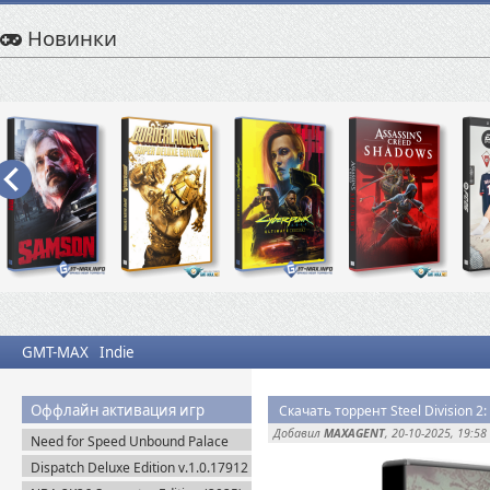
Новинки
GMT-MAX
Indie
Оффлайн активация игр
Скачать торрент Steel Division 2:
Добавил
MAXAGENT
, 20-10-2025, 19:58
Need for Speed Unbound Palace
Edition (2022) Origin-Rip
Dispatch Deluxe Edition v.1.0.17912
+ DLC (2025) Пиратка