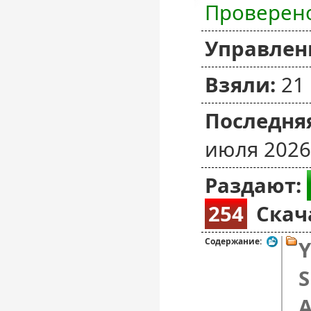
Проверен
Управлен
Взяли:
21
Последняя
июля 2026
Раздают:
254
Скач
Содержание:
Y
S
A