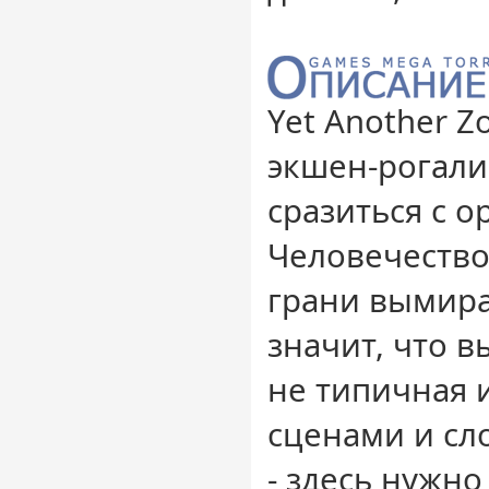
Yet Another Z
экшен-рогалик
сразиться с о
Человечество
грани вымира
значит, что в
не типичная 
сценами и с
- здесь нужно