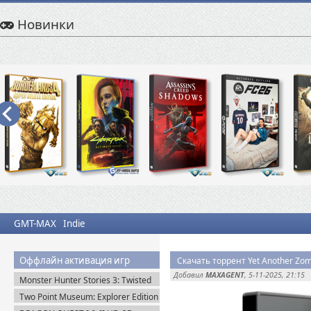
Новинки
GMT-MAX
Indie
Оффлайн активация игр
Скачать торрент Yet Another Zomb
Добавил
MAXAGENT
, 5-11-2025, 21:15
Monster Hunter Stories 3: Twisted
Reflection (2026) Steam-Rip
Two Point Museum: Explorer Edition
(2025) Steam-Rip