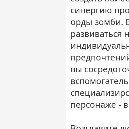
синергию пр
орды зомби. 
развиваться 
индивидуаль
предпочтений,
вы сосредото
вспомогатель
специализир
персонаже - в
Возглавите л