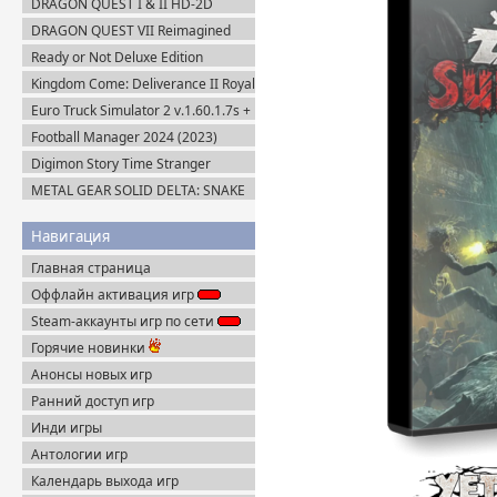
DRAGON QUEST I & II HD-2D
Remake v.1.0.2.0 + Все DLC (2025)
DRAGON QUEST VII Reimagined
Пиратка
v.1.1.1.0 + Все DLC (2026) Пиратка
Ready or Not Deluxe Edition
v.117216 + Все DLC (2023)
Kingdom Come: Deliverance II Royal
Пиратка
Edition v.1.5.6 + Все DLC (2025)
Euro Truck Simulator 2 v.1.60.1.7s +
Пиратка
Все DLC (2012) Пиратка
Football Manager 2024 (2023)
Steam-Rip
Digimon Story Time Stranger
Ultimate Edition (2025) Steam-Rip
METAL GEAR SOLID DELTA: SNAKE
EATER v.1.2.4 (2025) Пиратка
Навигация
Главная страница
Оффлайн активация игр
Steam-аккаунты игр по сети
Горячие новинки
Анонсы новых игр
Ранний доступ игр
Инди игры
Антологии игр
Календарь выхода игр