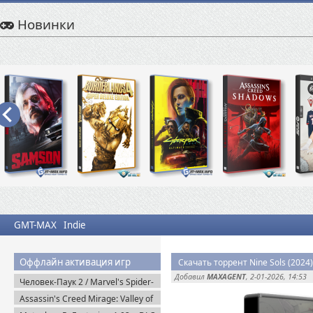
Новинки
GMT-MAX
Indie
Оффлайн активация игр
Скачать торрент Nine Sols (2024
Добавил
MAXAGENT
, 2-01-2026, 14:53
Человек-Паук 2 / Marvel's Spider-
Man 2 на ПК / PC v.2.727.0.0 (2025)
Assassin's Creed Mirage: Valley of
Пиратка
Memory v.1.1.1 + Все DLC (2025)