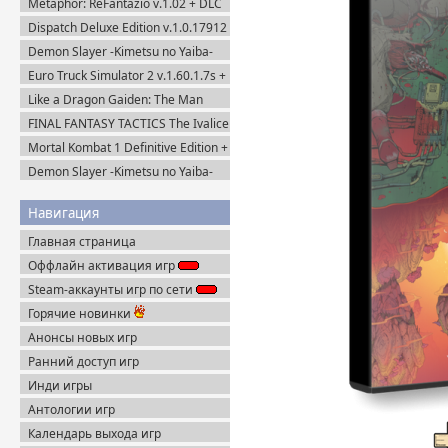
Metaphor: ReFantazio v.1.02 + DLC
Portable
(2024) RePack
Dispatch Deluxe Edition v.1.0.17912
+ DLC (2025) Пиратка
Demon Slayer -Kimetsu no Yaiba-
The Hinokami Chronicles (2021)
Euro Truck Simulator 2 v.1.60.1.7s +
Все DLC (2012) Пиратка
Like a Dragon Gaiden: The Man
Who Erased His Name (2023)
FINAL FANTASY TACTICS The Ivalice
Steam-Rip
Chronicles (2025) Steam-Rip
Mortal Kombat 1 Definitive Edition +
Все DLC (2023) Steam-Rip
Demon Slayer -Kimetsu no Yaiba-
The Hinokami Chronicles 2 (2025)
Steam-Rip
Навигация
Главная страница
Оффлайн активация игр
Steam-аккаунты игр по сети
Горячие новинки
Анонсы новых игр
Ранний доступ игр
Инди игры
Антологии игр
Календарь выхода игр