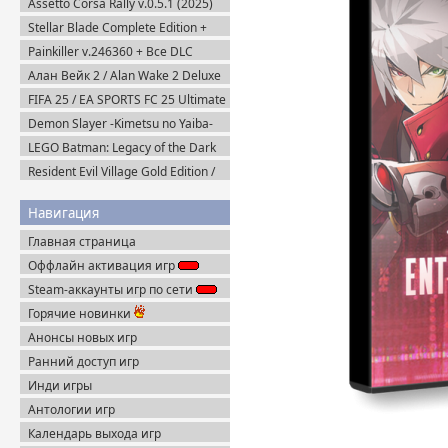
Assetto Corsa Rally v.0.5.1 (2025)
Пиратка
Stellar Blade Complete Edition +
Все DLC (2025) Пиратка
Painkiller v.246360 + Все DLC
(2025) Portable
Алан Вейк 2 / Alan Wake 2 Deluxe
Edition v.1.2.8 + DLC (2023)
FIFA 25 / EA SPORTS FC 25 Ultimate
Пиратка
Edition (2024) EA-Rip
Demon Slayer -Kimetsu no Yaiba-
The Hinokami Chronicles 2 (2025)
LEGO Batman: Legacy of the Dark
Steam-Rip
Knight / ЛЕГО Бэтмен: Наследие
Resident Evil Village Gold Edition /
Тёмного Рыцаря (2026) Portable
Resident Evil 8 (2021) Portable
Навигация
Главная страница
Оффлайн активация игр
Steam-аккаунты игр по сети
Горячие новинки
Анонсы новых игр
Ранний доступ игр
Инди игры
Антологии игр
Календарь выхода игр