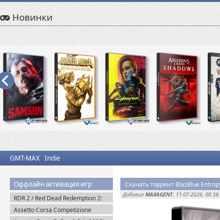
Новинки
GMT-MAX
Indie
Оффлайн активация игр
Скачать торрент BlazBlue Entropy
Добавил
MAXAGENT
, 11-07-2026, 00:38
RDR 2 / Red Dead Redemption 2:
Ultimate Edition v.1491.50 (2019)
Assetto Corsa Competizione
Пиратка
v.1.10.3 + Все DLC (2019) Пиратка