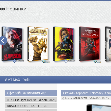
Новинки
GMT-MAX
Indie
Оффлайн активация игр
Скачать торрент Diplomacy is Not
Добавил
MAXAGENT
, 5-10-2025, 08:55
007 First Light Deluxe Edition (2026)
Пиратка
DRAGON QUEST I & II HD-2D
Remake v.1.0.2.0 + Все DLC (2025)