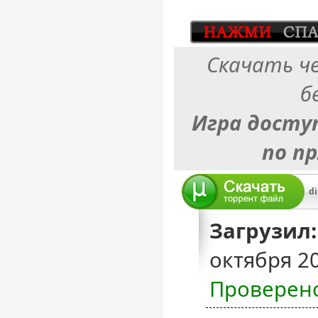
Скачать ч
б
Игра досту
по п
di
Загрузил:
октября 2
Проверен