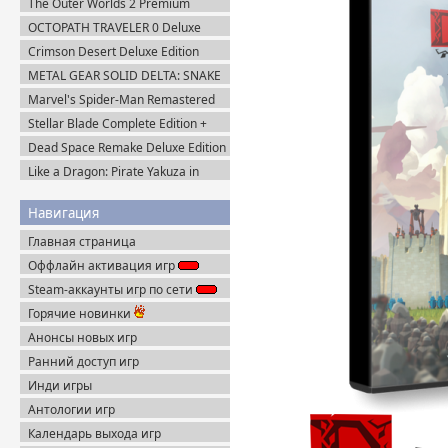
The Outer Worlds 2 Premium
Пиратка
Edition v.1.2.0.1 (2025) Пиратка
OCTOPATH TRAVELER 0 Deluxe
Edition v.1.0.8 (2025) Portable
Crimson Desert Deluxe Edition
v.1.14.0 (2026) Portable
METAL GEAR SOLID DELTA: SNAKE
EATER v.1.2.4 (2025) Пиратка
Marvel's Spider-Man Remastered
v.4.630.0.0 + Все DLC (2022)
Stellar Blade Complete Edition +
Пиратка
Все DLC (2025) Пиратка
Dead Space Remake Deluxe Edition
(2023) Пиратка
Like a Dragon: Pirate Yakuza in
Hawaii (2025) Steam-Rip
Навигация
Главная страница
Оффлайн активация игр
Steam-аккаунты игр по сети
Горячие новинки
Анонсы новых игр
Ранний доступ игр
Инди игры
Антологии игр
Календарь выхода игр