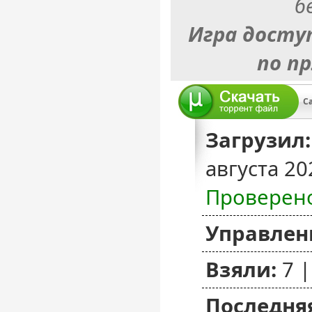
б
Игра досту
по п
Ca
Загрузил:
августа 20
Проверен
Управлен
Взяли:
7 
Последняя