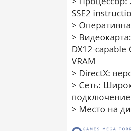
> Процессор: X
SSE2 instructi
> Оперативна
> Видеокарта:
DX12-capable
VRAM
> DirectX: вер
> Сеть: Широ
подключение 
> Место на ди