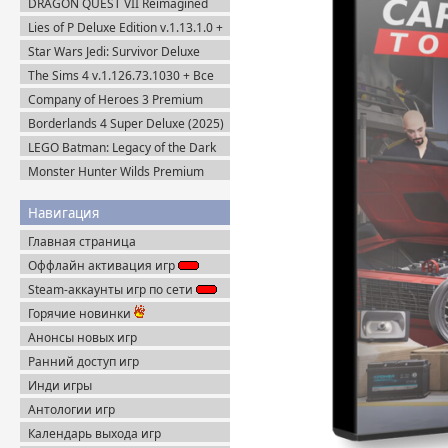
DRAGON QUEST VII Reimagined
v.53085 (2025) Portable
v.1.1.1.0 + Все DLC (2026) Пиратка
Lies of P Deluxe Edition v.1.13.1.0 +
Все DLC (2023) Пиратка
Star Wars Jedi: Survivor Deluxe
Edition (2023) Steam-Rip
The Sims 4 v.1.126.73.1030 + Все
DLC (2014-2025) Portable
Company of Heroes 3 Premium
Edition (2023) RePack
Borderlands 4 Super Deluxe (2025)
Steam-Rip
LEGO Batman: Legacy of the Dark
Knight / ЛЕГО Бэтмен: Наследие
Monster Hunter Wilds Premium
Тёмного Рыцаря (2026) Portable
Edition (2025) Steam-Rip
Навигация
Главная страница
Оффлайн активация игр
Steam-аккаунты игр по сети
Горячие новинки
Анонсы новых игр
Ранний доступ игр
Инди игры
Антологии игр
Календарь выхода игр