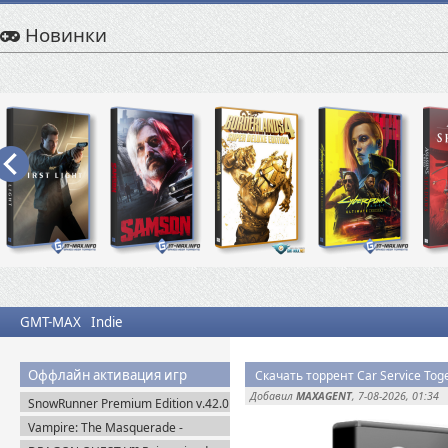
Новинки
GMT-MAX
Indie
Оффлайн активация игр
Скачать торрент Car Service Toge
Добавил
MAXAGENT
, 7-08-2026, 01:34
SnowRunner Premium Edition v.42.0
+ Все DLC (2020) Пиратка
Vampire: The Masquerade -
Bloodlines 2 Premium Edition