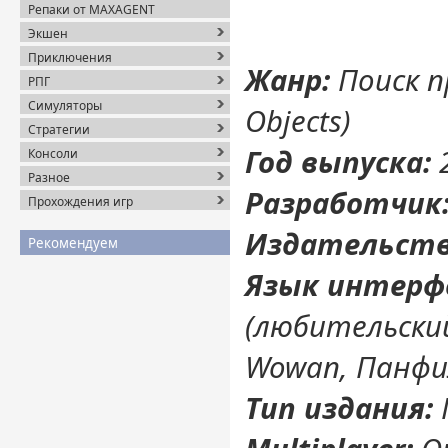
Репаки от MAXAGENT
Экшен
Приключения
Жанр:
Поиск п
РПГ
Симуляторы
Objects)
Стратегии
Год выпуска:
Консоли
Разное
Разработчик
Прохождения игр
Издательств
Рекомендуем
Язык интерф
(любительский
Wowan, Панфил
Тип издания: