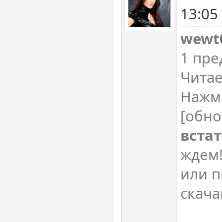
13:05
wewt
1 пре
Читае
Нажм
[обно
встат
ждем
или п
скач