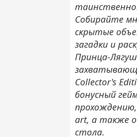
таинственном
Собирайте м
скрытые объ
загадки и ра
Принца-Лягуш
захватывающе
Collector's Ed
бонусный гейм
прохождению, 
art, а также 
стола.