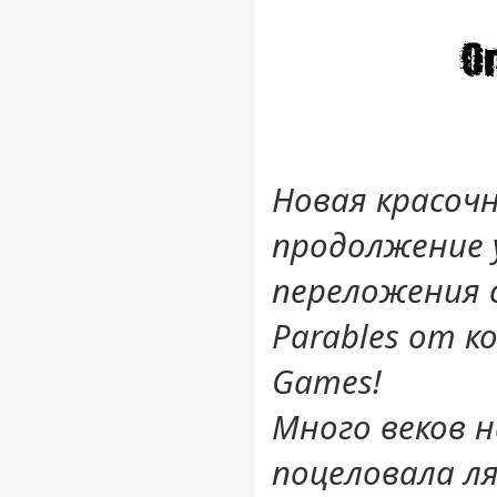
Новая красочн
продолжение 
переложения с
Parables от к
Games!
Много веков н
поцеловала л