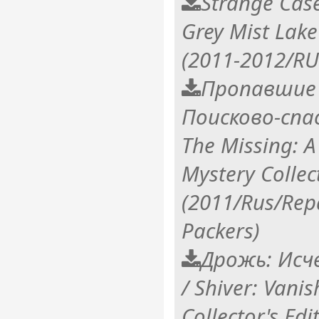
Strange Case
Grey Mist Lake 
(2011-2012/R
Пропавшие 
Поисково-спа
The Missing: A
Mystery Collect
(2011/Rus/Repa
Packers)
Дрожь: Исч
/ Shiver: Vanis
Collector's Ed