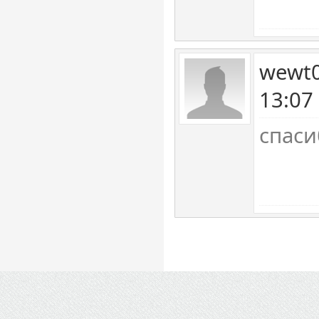
wewt0
13:07
спас