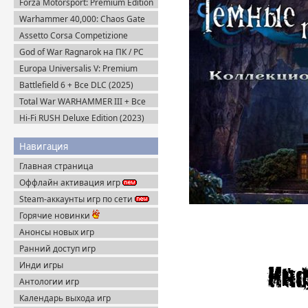
Forza Motorsport: Premium Edition
+ Все DLC (2023/Multiplayer)
Warhammer 40,000: Chaos Gate
Пиратка
Daemonhunters (2022) Steam-Rip
Assetto Corsa Competizione
v.1.10.3 + Все DLC (2019) Пиратка
God of War Ragnarok на ПК / PC
v.1.0.668.5700 + Все DLC (2024)
Europa Universalis V: Premium
RePack
Edition v.1.3.11 (2025) Пиратка
Battlefield 6 + Все DLC (2025)
Portable
Total War WARHAMMER III + Все
DLC (2022-2025) Steam-Rip
Hi-Fi RUSH Deluxe Edition (2023)
Пиратка
Навигация
Главная страница
Оффлайн активация игр
Steam-аккаунты игр по сети
Горячие новинки
Анонсы новых игр
Ранний доступ игр
Инди игры
Антологии игр
Календарь выхода игр