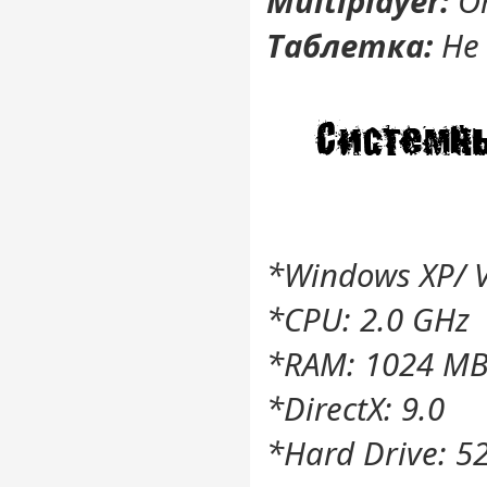
Multiplayer:
О
Таблетка:
Не
*Windows XP/ V
*CPU: 2.0 GHz
*RAM: 1024 M
*DirectX: 9.0
*Hard Drive: 5