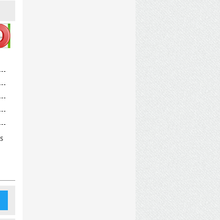
alhalla_Crack_EMPRESS.torrent
ESS