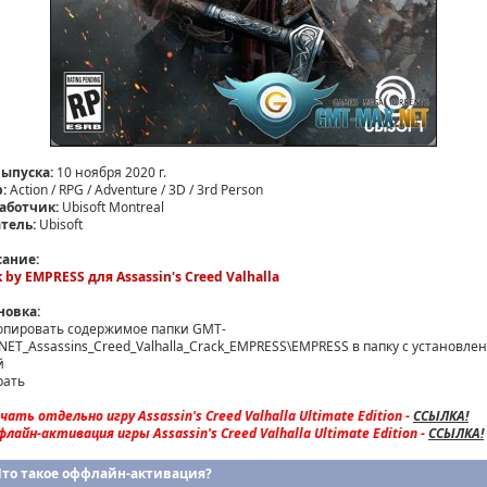
выпуска:
10 ноября 2020 г.
:
Action / RPG / Adventure / 3D / 3rd Person
аботчик:
Ubisoft Montreal
тель:
Ubisoft
ание:
k by EMPRESS для Assassin's Creed Valhalla
новка:
копировать содержимое папки GMT-
NET_Assassins_Creed_Valhalla_Crack_EMPRESS\EMPRESS в папку с установле
й
рать
чать отдельно игру Assassin's Creed Valhalla Ultimate Edition -
ССЫЛКА!
лайн-активация игры Assassin's Creed Valhalla Ultimate Edition -
ССЫЛКА!
Что такое оффлайн-активация?