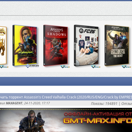
чать торрент Assassin's Creed Valhalla Crack (2020/RUS/ENG/Crack by EMPRE
авил
MAXAGENT
, 24-11-2020, 17:17
Показы: 194891 |
Отзыв