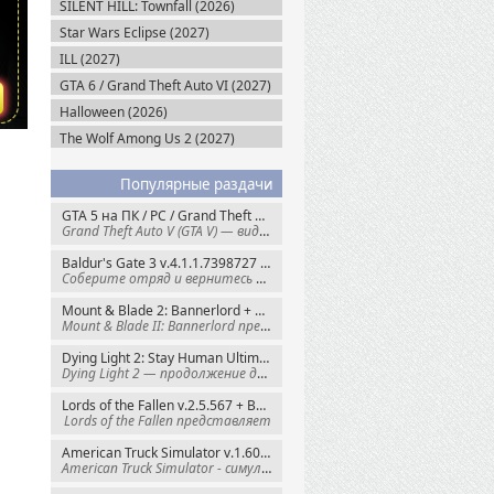
SILENT HILL: Townfall (2026)
Star Wars Eclipse (2027)
ILL (2027)
GTA 6 / Grand Theft Auto VI (2027)
Halloween (2026)
The Wolf Among Us 2 (2027)
Популярные раздачи
GTA 5 на ПК / PC / Grand Theft Auto V: Premium Edition (2015) Steam-Rip
Grand Theft Auto V (GTA V) — видеоигра из
Baldur's Gate 3 v.4.1.1.7398727 + Все DLC (2023) GOG-Rip
Соберите отряд и вернитесь в Забытые
Mount & Blade 2: Bannerlord + War Sails v.1.4.7.117484 (2025) GOG
Mount & Blade II: Bannerlord представляет
Dying Light 2: Stay Human Ultimate Edition v.1.29.1 + Все DLC (2022) Пиратка
Dying Light 2 — продолжение динамичного
Lords of the Fallen v.2.5.567 + Все DLC (2023) Пиратка
Lords of the Fallen представляет
American Truck Simulator v.1.60.1.8s + Все DLC (2016) Пиратка
American Truck Simulator - симулятор