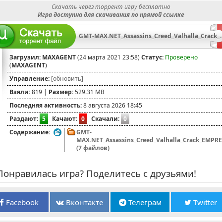
Скачать через торрент игру бесплатно
Игра доступна для скачивания по прямой ссылке
GMT-MAX.NET_Assassins_Creed_V
Загрузил:
MAXAGENT
(24 марта 2021 23:58)
Статус:
Проверено
(
MAXAGENT
)
Управление:
[обновить]
Взяли:
819 |
Размер:
529.31 MB
Последняя активность:
8 августа 2026 18:45
Раздают:
5
Качают:
0
Скачали:
0
Содержание:
GMT-
MAX.NET_Assassins_Creed_Valhalla_Crack_EMPR
(7 файлов)
онравилась игра? Поделитесь с друзьями!
Facebook
Вконтакте
Телеграм
Twitter