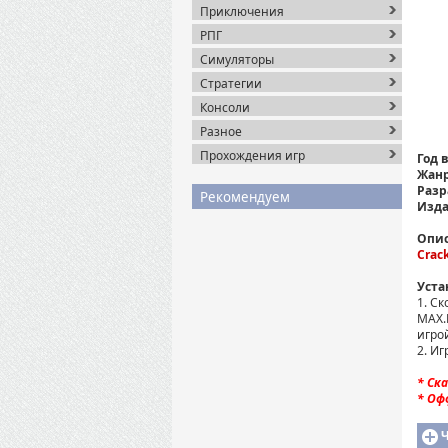
Приключения
РПГ
Симуляторы
Стратегии
Консоли
Разное
Прохождения игр
Год 
Жанр
Разр
Рекомендуем
Изда
Опис
Crac
Уста
1. С
MAX.
игро
2. Иг
* Ска
* Офф