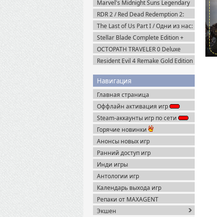
Marvel's Midnight Suns Legendary
Edition (2022) Steam-Rip
RDR 2 / Red Dead Redemption 2:
Ultimate Edition v.1491.50 (2019)
The Last of Us Part I / Одни из нас:
Пиратка
Часть I Deluxe Edition v.1.1.5.0
Stellar Blade Complete Edition +
(2023) Пиратка
Все DLC (2025) Пиратка
OCTOPATH TRAVELER 0 Deluxe
Edition v.1.0.8 (2025) Portable
Resident Evil 4 Remake Gold Edition
+ Separate Ways (2023) Пиратка
Навигация
Главная страница
Оффлайн активация игр
Steam-аккаунты игр по сети
Горячие новинки
Анонсы новых игр
Ранний доступ игр
Инди игры
Антологии игр
Календарь выхода игр
Репаки от MAXAGENT
Экшен