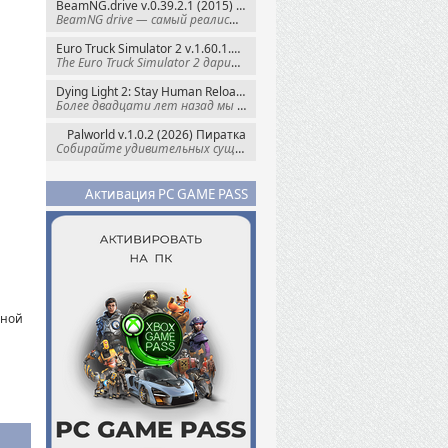
BeamNG.drive v.0.39.2.1 (2015) RePack
BeamNG drive — самый реалистичный
Euro Truck Simulator 2 v.1.60.1.7s + Все DLC (2012) Пиратка
The Euro Truck Simulator 2 дарит вам опыт
Dying Light 2: Stay Human Reloaded Edition v.1.28.3 + Все DLC (2022) RePack
Более двадцати лет назад мы пытались
Palworld v.1.0.2 (2026) Пиратка
Собирайте удивительных существ — Палов —
Активация PC GAME PASS
нной