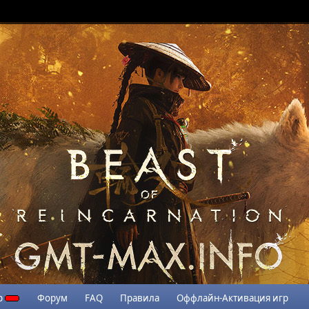
р
Форум
FAQ
Правила
Оффлайн-Активация игр