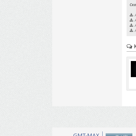
Ска
К
GMT-MAX