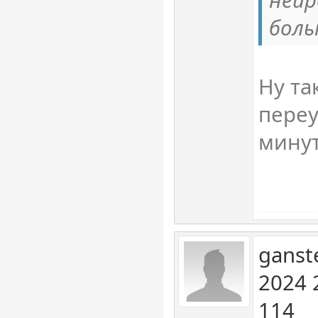
боль
Ну та
переу
минут
ganst
2024 
114