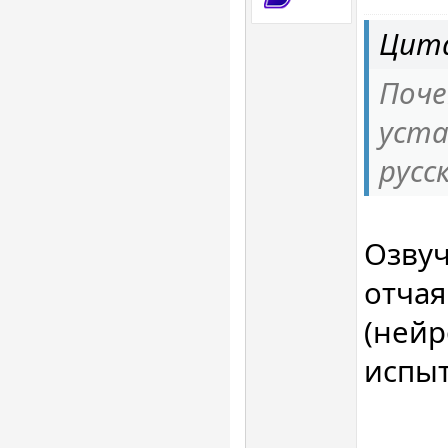
Цита
Поче
уста
русс
Озвуч
отча
(нейр
испыт