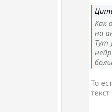
Цита
Как
на а
Тут 
нейр
боль
То ес
текст 