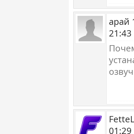
арай 
21:43
Почем
устан
озвуч
Fette
01:29