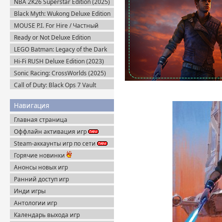
NBA 2K26 Superstar Edition (2025)
Steam-Rip
Black Myth: Wukong Deluxe Edition
(2024) Portable
MOUSE P.I. For Hire / Частный
детектив МАУС v.1.2.2 (2026)
Ready or Not Deluxe Edition
Пиратка
v.117216 + Все DLC (2023)
LEGO Batman: Legacy of the Dark
Пиратка
Knight / ЛЕГО Бэтмен: Наследие
Hi-Fi RUSH Deluxe Edition (2023)
Тёмного Рыцаря (2026) Portable
Пиратка
Sonic Racing: CrossWorlds (2025)
Steam-Rip
Call of Duty: Black Ops 7 Vault
Edition (2025) Steam-Rip
Навигация
Главная страница
Оффлайн активация игр
Steam-аккаунты игр по сети
Горячие новинки
Анонсы новых игр
Ранний доступ игр
Инди игры
Антологии игр
Календарь выхода игр