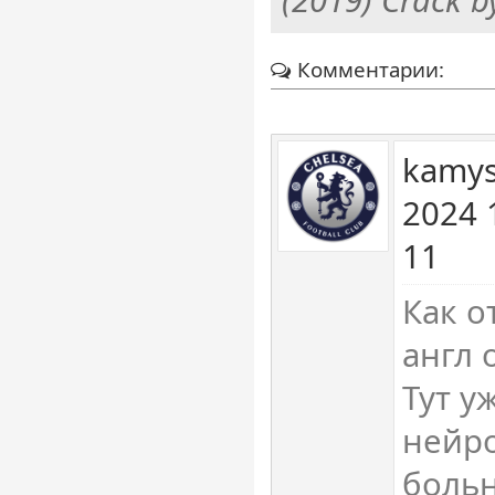
Комментарии:
kamys
2024 
11
Как о
англ 
Тут у
нейро
боль