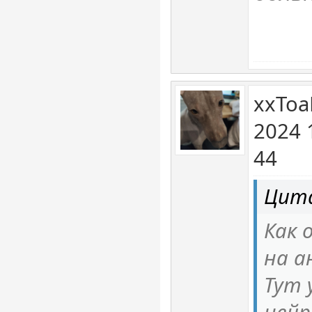
xxToa
2024 
44
Цита
Как
на а
Тут 
нейр