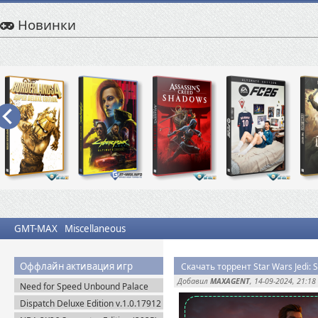
Новинки
GMT-MAX
Miscellaneous
Оффлайн активация игр
Добавил
MAXAGENT
, 14-09-2024, 21:18
Need for Speed Unbound Palace
Edition (2022) Origin-Rip
Dispatch Deluxe Edition v.1.0.17912
+ DLC (2025) Пиратка