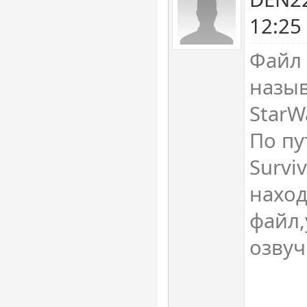
12:25
Файл 
назыв
StarW
По пут
Survi
наход
файл,
озвуч