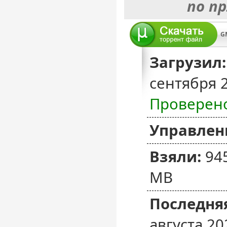
по п
Загрузил:
сентября 
Проверен
Управлен
Взяли:
94
MB
Последняя
августа 20