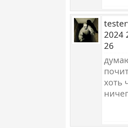
teste
2024 
26
дума
почит
хоть 
ничег