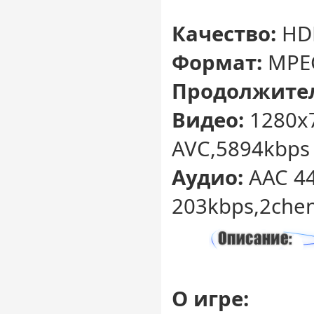
Качество:
HD
Формат:
MPE
Продолжител
Видео:
1280x
AVC,5894kbps
Аудио:
AAC 44
203kbps,2chen
О игре: