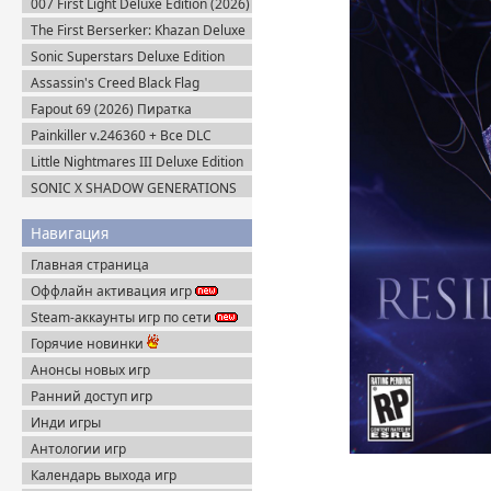
007 First Light Deluxe Edition (2026)
Пиратка
Пиратка
The First Berserker: Khazan Deluxe
Edition (2025) Пиратка
Sonic Superstars Deluxe Edition
(2023) Steam-Rip
Assassin's Creed Black Flag
Resynced (2026) Uplay-Rip
Fapout 69 (2026) Пиратка
Painkiller v.246360 + Все DLC
(2025) Portable
Little Nightmares III Deluxe Edition
+ Все DLC (2025) Пиратка
SONIC X SHADOW GENERATIONS
(2024) Steam-Rip
Навигация
Главная страница
Оффлайн активация игр
Steam-аккаунты игр по сети
Горячие новинки
Анонсы новых игр
Ранний доступ игр
Инди игры
Антологии игр
Календарь выхода игр