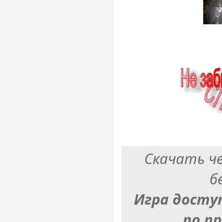
Скачать ч
б
Игра досту
по п