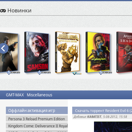
Новинки
GMT-MAX
Miscellaneous
Оффлайн активация игр
Скачать торрент Resident Evil 6 
Добавил
KARATIST
, 5-08-2012, 15:58
Persona 3 Reload Premium Edition
(2024) Steam-Rip
Kingdom Come: Deliverance II Royal
Edition v.1.5.6 + Все DLC (2025)