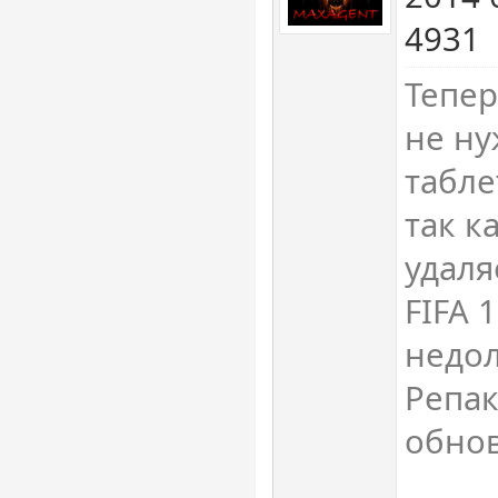
4931
Тепер
не ну
табле
так к
удаля
FIFA 
недол
Репак
обнов