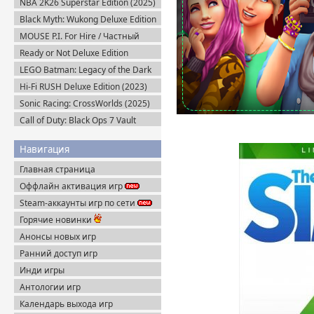
NBA 2K26 Superstar Edition (2025)
Steam-Rip
Black Myth: Wukong Deluxe Edition
(2024) Portable
MOUSE P.I. For Hire / Частный
детектив МАУС v.1.2.2 (2026)
Ready or Not Deluxe Edition
Пиратка
v.117216 + Все DLC (2023)
LEGO Batman: Legacy of the Dark
Пиратка
Knight / ЛЕГО Бэтмен: Наследие
Hi-Fi RUSH Deluxe Edition (2023)
Тёмного Рыцаря (2026) Portable
Пиратка
Sonic Racing: CrossWorlds (2025)
Steam-Rip
Call of Duty: Black Ops 7 Vault
Edition (2025) Steam-Rip
Навигация
Главная страница
Оффлайн активация игр
Steam-аккаунты игр по сети
Горячие новинки
Анонсы новых игр
Ранний доступ игр
Инди игры
Антологии игр
Календарь выхода игр