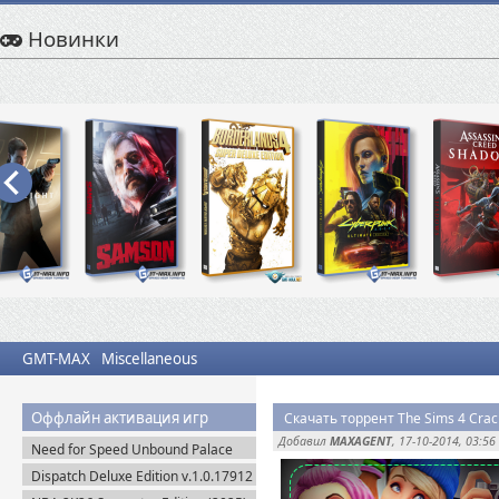
Новинки
GMT-MAX
Miscellaneous
Оффлайн активация игр
Скачать торрент The Sims 4 Cra
Добавил
MAXAGENT
, 17-10-2014, 03:56
Need for Speed Unbound Palace
Edition (2022) Origin-Rip
Dispatch Deluxe Edition v.1.0.17912
+ DLC (2025) Пиратка