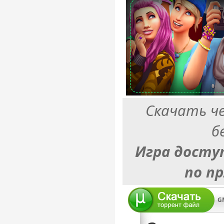
Скачать ч
б
Игра досту
по п
G