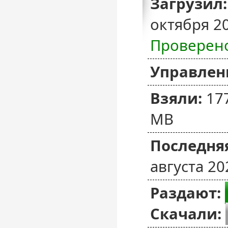
Загрузил:
октября 2
Проверен
Управлен
Взяли:
17
MB
Последняя
августа 20
Раздают:
Скачали: