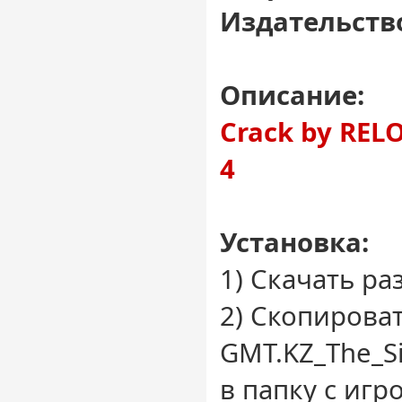
Издательств
Описание:
Crack by REL
4
Установка:
1) Скачать ра
2) Скопирова
GMT.KZ_The_S
в папку с игр