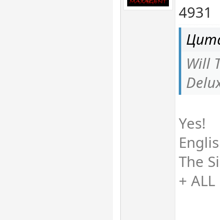
4931
Цита
Will 
Delux
Yes!
Engli
The S
+ ALL 