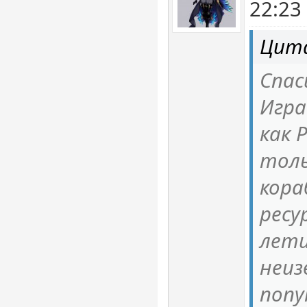
22:23
Цита
Спас
Игра
как 
толь
кора
ресу
лети
неиз
поп