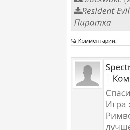
Resident Evi
Пиратка
Комментарии:
Spect
| Ком
Спаси
Игра 
Римво
лучше