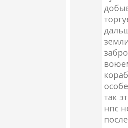
добыв
торгу
даль
земли
забр
воюем
кораб
особ
так э
нпс н
после