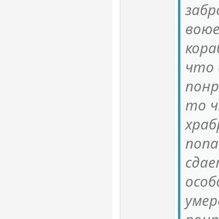
забр
воюе
кора
что 
понр
то ч
храб
попа
сдае
особ
умер