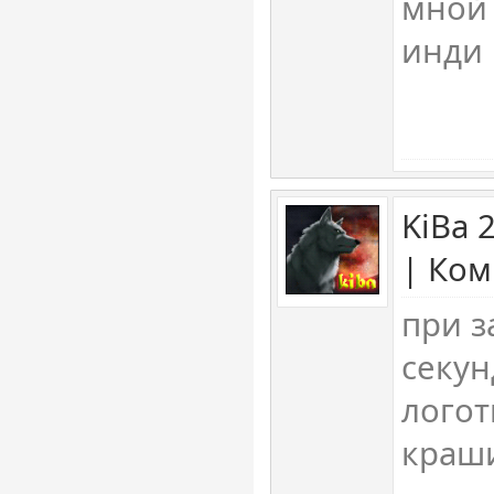
мной 
инди 
KiBa 
| Ком
при з
секун
логот
краши