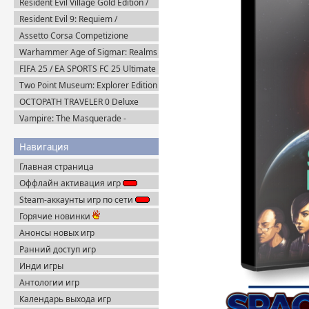
Resident Evil Village Gold Edition /
Resident Evil 8 (2021) Portable
Resident Evil 9: Requiem /
BIOHAZARD Реквием (2026)
Assetto Corsa Competizione
Пиратка
v.1.10.3 + Все DLC (2019) Пиратка
Warhammer Age of Sigmar: Realms
of Ruin Ultimate Edition (2023)
FIFA 25 / EA SPORTS FC 25 Ultimate
Steam-Rip
Edition (2024) EA-Rip
Two Point Museum: Explorer Edition
(2025) Steam-Rip
OCTOPATH TRAVELER 0 Deluxe
Edition v.1.0.8 (2025) Portable
Vampire: The Masquerade -
Bloodlines 2 Premium Edition
v.53085 (2025) Portable
Навигация
Главная страница
Оффлайн активация игр
Steam-аккаунты игр по сети
Горячие новинки
Анонсы новых игр
Ранний доступ игр
Инди игры
Антологии игр
Календарь выхода игр