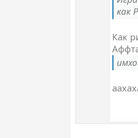
как 
Как р
Аффта
имхо
аахах