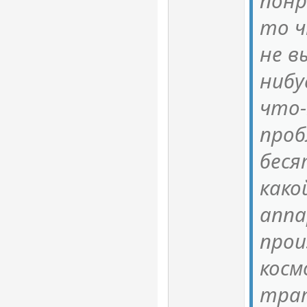
понр
то ч
не в
нибу
что-
проб
беся
како
аппа
прои
косм
трат