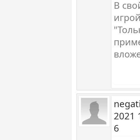
В сво
игрой
"Толь
приме
влож
negat
2021 
6