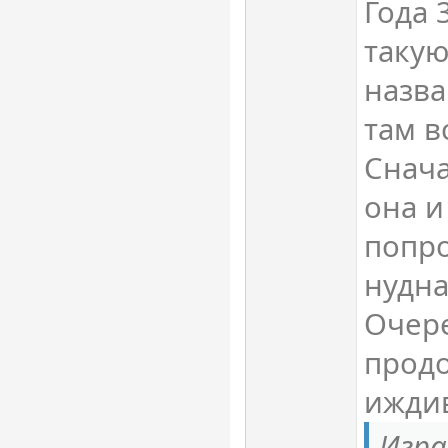
Года 
такую
назва
там в
Снача
она и
попро
нудна
Очер
продо
иждив
Игра