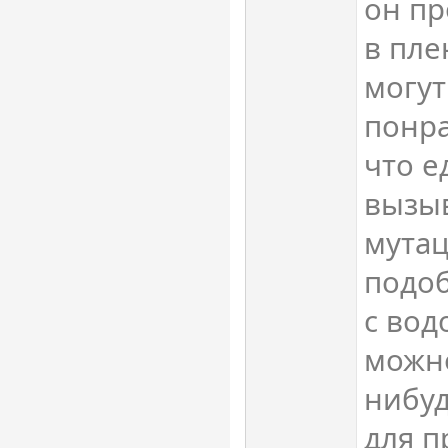
он пр
в пле
могут
понра
что е
вызыв
мутац
подо
с вод
можно
нибуд
для п