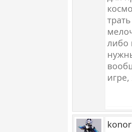
космо
трать
мелоч
либо 
нужн
вообщ
игре,
konor