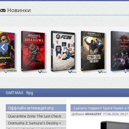
Новинки
GMT-MAX
Rpg
Оффлайн активация игр
Скачать торрент Space Haven v.1
Добавил
MAXAGENT
, 17-06-2026, 00:21
Quarantine Zone: The Last Check
v.1.1.13.1981 + Все DLC (2026)
Onimusha 2: Samurai's Destiny +
Пиратка
DLC (2025) Пиратка