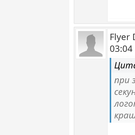
Flyer 
03:04
Цита
при 
секу
лого
краш