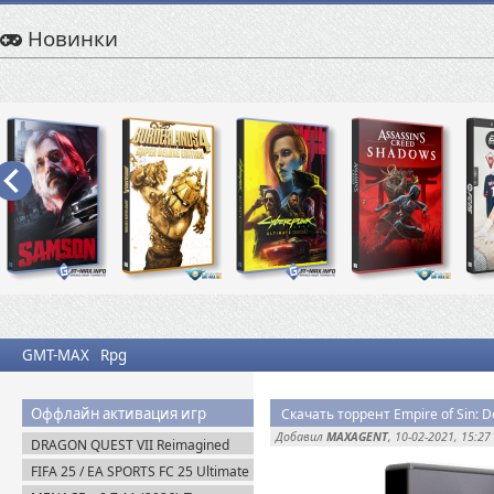
Новинки
GMT-MAX
Rpg
Оффлайн активация игр
Скачать торрент Empire of Sin: De
Добавил
MAXAGENT
, 10-02-2021, 15:27
DRAGON QUEST VII Reimagined
v.1.1.1.0 + Все DLC (2026) Пиратка
FIFA 25 / EA SPORTS FC 25 Ultimate
Edition (2024) EA-Rip