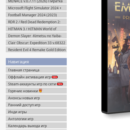
MENACE v.0.7.11 (2026) Пиратка
Microsoft Flight Simulator 2024 +
DLC (2024) Пиратка
Football Manager 2024 (2023)
Steam-Rip
RDR 2 / Red Dead Redemption 2:
Ultimate Edition v.1491.50 (2019)
HITMAN 3 / HITMAN World of
Пиратка
Assassination v.3.270.1 + Все DLC
Demon Slayer -Kimetsu no Yaiba-
(2016-2021) Пиратка
The Hinokami Chronicles (2021)
Clair Obscur: Expedition 33 v.68322
+ Все DLC (2025) Пиратка
Resident Evil 4 Remake Gold Edition
+ Separate Ways (2023) Пиратка
Навигация
Главная страница
Оффлайн активация игр
Steam-аккаунты игр по сети
Горячие новинки
Анонсы новых игр
Ранний доступ игр
Инди игры
Антологии игр
Календарь выхода игр