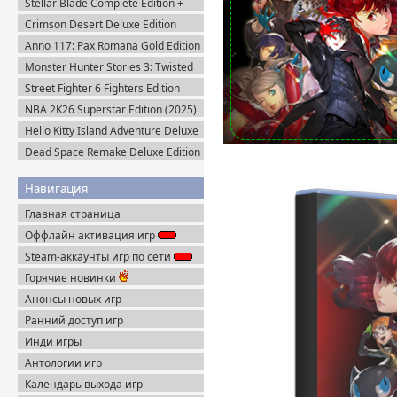
Stellar Blade Complete Edition +
Все DLC (2025) Пиратка
Crimson Desert Deluxe Edition
v.1.14.0 (2026) Portable
Anno 117: Pax Romana Gold Edition
(2025) Uplay-Rip
Monster Hunter Stories 3: Twisted
Reflection (2026) Steam-Rip
Street Fighter 6 Fighters Edition
(2023) Steam-Rip
NBA 2K26 Superstar Edition (2025)
Steam-Rip
Hello Kitty Island Adventure Deluxe
Edition (2025) Steam-Rip
Dead Space Remake Deluxe Edition
(2023) Пиратка
Навигация
Главная страница
Оффлайн активация игр
Steam-аккаунты игр по сети
Горячие новинки
Анонсы новых игр
Ранний доступ игр
Инди игры
Антологии игр
Календарь выхода игр