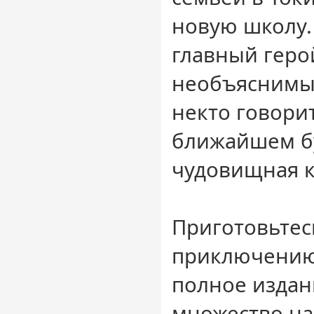
новую школу.
главный геро
необъяснимые
некто говорит
ближайшем б
чудовищная к
Приготовьтес
приключению
полное изда
множество на