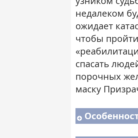
узником судь
недалеком б
ожидает катас
чтобы пройти
«реабилитаци
спасать люде
порочных же
маску Призра
Особенност