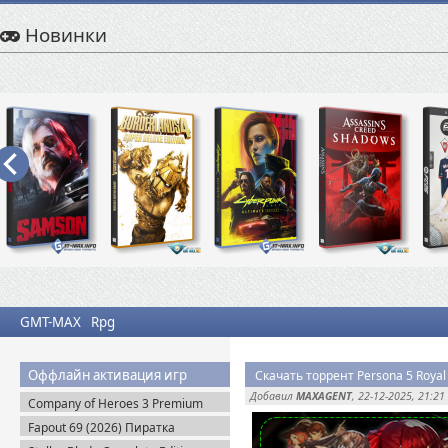
Новинки
GMT-MAX
Rpg
Оффлайн активация игр
Скачать торрент Persona 5 Royal 
Добавил
MAXAGENT
, 22-12-2025, 21:21
Company of Heroes 3 Premium
Edition (2023) RePack
Fapout 69 (2026) Пиратка