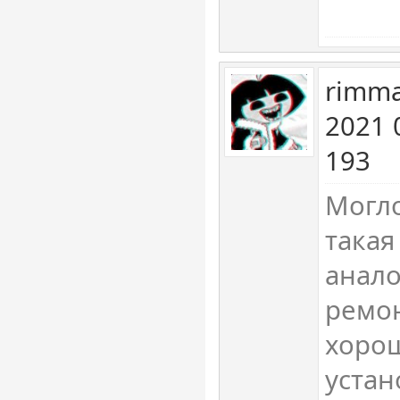
rimma
2021 
193
Могло
такая
анало
ремон
хорош
устан