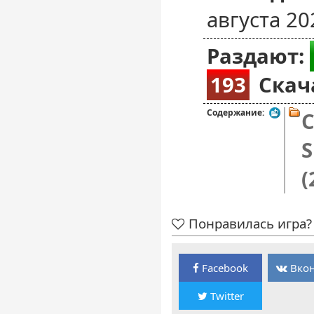
августа 20
Раздают:
193
Скач
Содержание:
C
S
(
Понравилась игра? 
Facebook
Вкон
Twitter