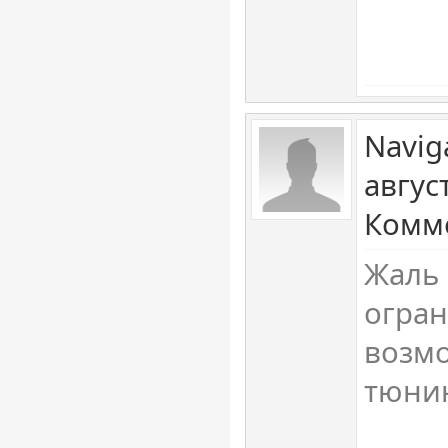
Navig
авгус
Комме
Жаль 
огра
возм
тюни