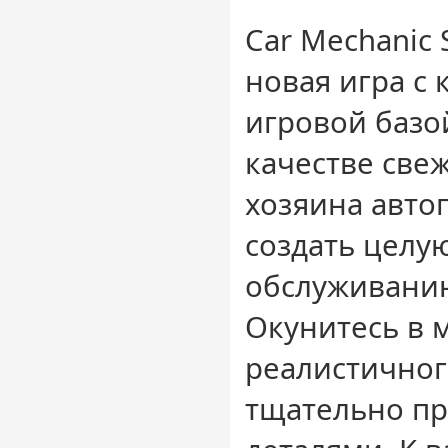
Car Mechanic 
новая игра с
игровой базой
качестве све
хозяина авто
создать целу
обслуживани
Окунитесь в 
реалистичног
тщательно п