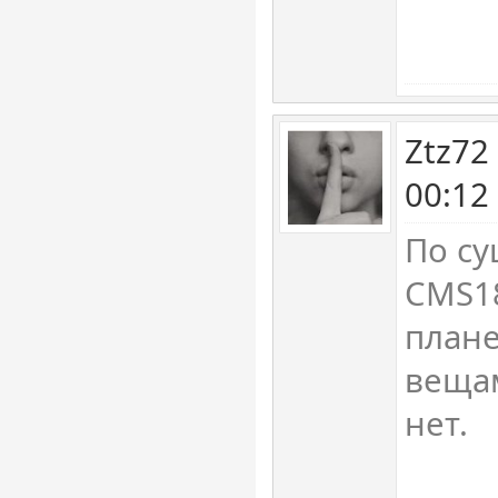
Ztz72
00:12
По су
CMS18
план
вещам
нет.