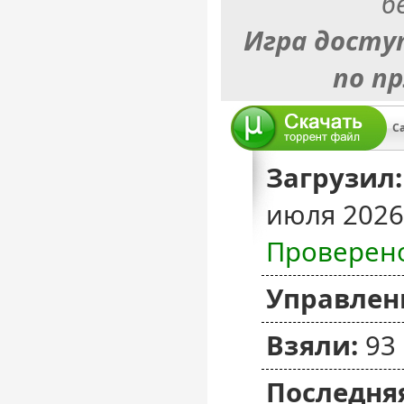
б
Игра досту
по п
Ca
Загрузил:
июля 2026
Проверен
Управлен
Взяли:
93
Последняя