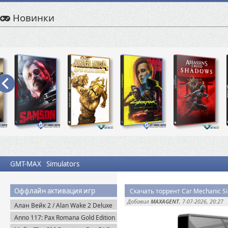
Новинки
GMT-MAX
Simulators
Оффлайн активация игр
Скачать торрент Car Mechanic Si
Добавил
MAXAGENT
, 7-07-2026, 20:27
Алан Вейк 2 / Alan Wake 2 Deluxe
Edition v.1.2.8 + DLC (2023)
Anno 117: Pax Romana Gold Edition
Пиратка
(2025) Uplay-Rip