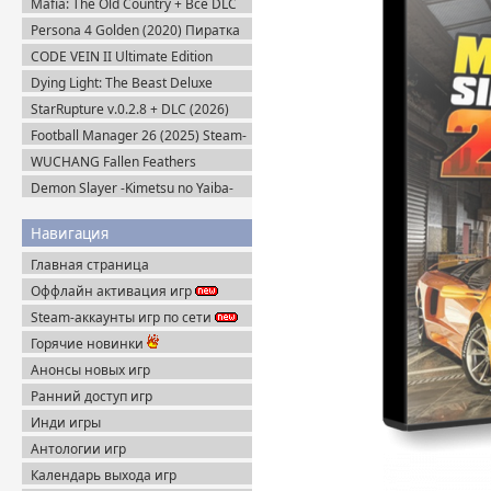
Mafia: The Old Country + Все DLC
(2025) Пиратка
Persona 4 Golden (2020) Пиратка
CODE VEIN II Ultimate Edition
(2026) Steam-Rip
Dying Light: The Beast Deluxe
Edition v.1.6.4 + Все DLC (2025)
StarRupture v.0.2.8 + DLC (2026)
Пиратка
Пиратка
Football Manager 26 (2025) Steam-
Rip
WUCHANG Fallen Feathers
v.179951 + Все DLC (2025)
Demon Slayer -Kimetsu no Yaiba-
Пиратка
The Hinokami Chronicles (2021)
Навигация
Главная страница
Оффлайн активация игр
Steam-аккаунты игр по сети
Горячие новинки
Анонсы новых игр
Ранний доступ игр
Инди игры
Антологии игр
Календарь выхода игр