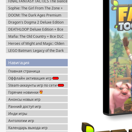
FINAL FANTASY TACTICS The Ivalice
Chronicles (2025) Steam-Rip
Sophie: The Girl From The Zone +
DLC (2026) Пиратка
DOOM: The Dark Ages Premium
Edition + Все DLC (2025) Пиратка
Dragon's Dogma 2 Deluxe Edition
(2024) Пиратка
DEATHLOOP Deluxe Edition + Все
DLC (2021) Пиратка
Mafia: The Old Country + Все DLC
(2025) Пиратка
Heroes of Might and Magic: Olden
Era v.0.80.34 (2026) Пиратка
LEGO Batman: Legacy of the Dark
Knight / ЛЕГО Бэтмен: Наследие
Тёмного Рыцаря (2026) Portable
Навигация
Главная страница
Оффлайн активация игр
Steam-аккаунты игр по сети
Горячие новинки
Анонсы новых игр
Ранний доступ игр
Инди игры
Антологии игр
Календарь выхода игр