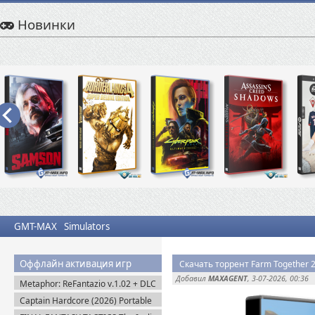
Новинки
GMT-MAX
Simulators
Оффлайн активация игр
Скачать торрент Farm Together 2
Добавил
MAXAGENT
, 3-07-2026, 00:36
Metaphor: ReFantazio v.1.02 + DLC
(2024) RePack
Captain Hardcore (2026) Portable