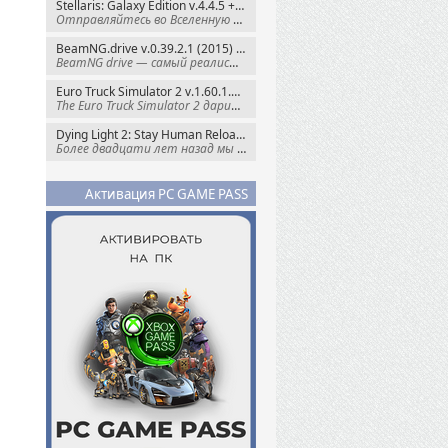
Stellaris: Galaxy Edition v.4.4.5 + Все DLC (2016) Пиратка
Отправляйтесь во Вселенную полную чудес и
BeamNG.drive v.0.39.2.1 (2015) RePack
BeamNG drive — самый реалистичный
Euro Truck Simulator 2 v.1.60.1.7s + Все DLC (2012) Пиратка
The Euro Truck Simulator 2 дарит вам опыт
Dying Light 2: Stay Human Reloaded Edition v.1.28.3 + Все DLC (2022) RePack
Более двадцати лет назад мы пытались
Активация PC GAME PASS