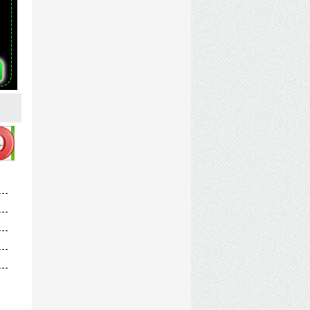
_SPORTS_FC_25_EA-Rip by GMT.torrent