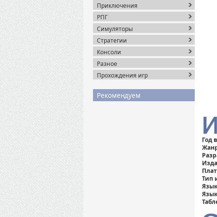
Приключения
РПГ
Симуляторы
Стратегии
Консоли
Разное
Прохождения игр
Рекомендуем
Год 
Жанр
Разр
Изда
Пла
Тип 
Язык
Язык
Табл