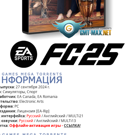
выпуска:
27 сентября 2024 г.
:
Симуляторы, Спорт
аботчик:
EA Canada, EA Romania
тельство:
Electronic Arts
тформа:
РС
издания:
Лицензия [EA-Rip]
 интерфейса:
Русский
/ Английский / MULTi21
 озвучки:
Русский
/ Английский / MULTi13
етка:
Оффлайн-активация игры -
ССЫЛКА!