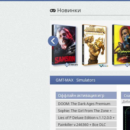
Новинки
GMT-MAX
Simulators
Оффлайн активация игр
Ска
Доб
DOOM: The Dark Ages Premium
Edition + Все DLC (2025) Пиратка
Sophie: The Girl From The Zone +
DLC (2026) Пиратка
Lies of P Deluxe Edition v.1.12.0.0 +
Все DLC (2023) Пиратка
Painkiller v.246360 + Все DLC
(2025) Portable