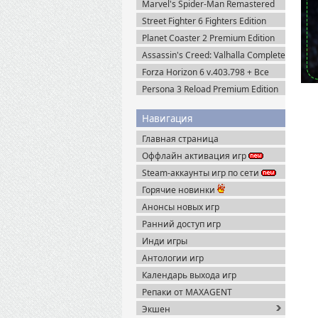
Marvel's Spider-Man Remastered
v.4.630.0.0 + Все DLC (2022)
Street Fighter 6 Fighters Edition
Пиратка
(2023) Steam-Rip
Planet Coaster 2 Premium Edition
(2024) Steam-Rip
Assassin's Creed: Valhalla Complete
Edition v.1.7.0 (2020) Пиратка
Forza Horizon 6 v.403.798 + Все
DLC (2026) Пиратка
Persona 3 Reload Premium Edition
(2024) Steam-Rip
Навигация
Главная страница
Оффлайн активация игр
Steam-аккаунты игр по сети
Горячие новинки
Анонсы новых игр
Ранний доступ игр
Инди игры
Антологии игр
Календарь выхода игр
Репаки от MAXAGENT
Экшен