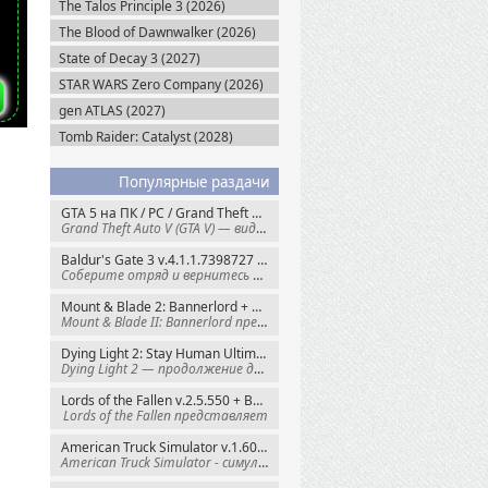
The Talos Principle 3 (2026)
The Blood of Dawnwalker (2026)
State of Decay 3 (2027)
STAR WARS Zero Company (2026)
gen ATLAS (2027)
Tomb Raider: Catalyst (2028)
Популярные раздачи
GTA 5 на ПК / PC / Grand Theft Auto V: Premium Edition (2015) Steam-Rip
Grand Theft Auto V (GTA V) — видеоигра из
Baldur's Gate 3 v.4.1.1.7398727 + Все DLC (2023) GOG-Rip
Соберите отряд и вернитесь в Забытые
Mount & Blade 2: Bannerlord + War Sails v.1.4.7.117484 (2025) GOG
Mount & Blade II: Bannerlord представляет
Dying Light 2: Stay Human Ultimate Edition v.1.29.0 + Все DLC (2022) Пиратка
Dying Light 2 — продолжение динамичного
Lords of the Fallen v.2.5.550 + Все DLC (2023) Пиратка
Lords of the Fallen представляет
American Truck Simulator v.1.60.1.8s + Все DLC (2016) Пиратка
American Truck Simulator - симулятор