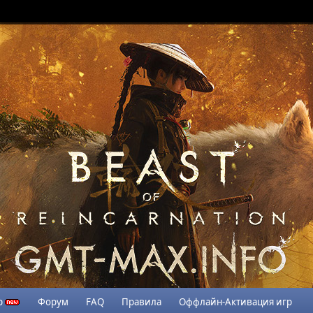
р
Форум
FAQ
Правила
Оффлайн-Активация игр