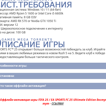
ационная система: Windows 10 / 11 (64-бит)
ссор: AMD Ryzen 5 1600 or Intel Core i5 6600k
ативная память: 8 GB ОЗУ
карта: AMD RX 570 or Nvidia GTX 1050 Ti
tX: версии 12
: Широкополосное подключение к интернету
о на диске: 100 GB
PORTS FC™ 25 открывает больше возможностей побеждать за клуб. Играйте 
ьями в ваших любимых режимах в новом Rush 5 на 5. Ведите клуб к победе 
предоставляющим больше тактического контроля.
Особенности игры:
становка:
Что такое оффлайн-активация?
Оффлайн-активация игры FIFA 25 / EA SPORTS FC 25 Ultimate Edition досту
тут -
ССЫЛКА!