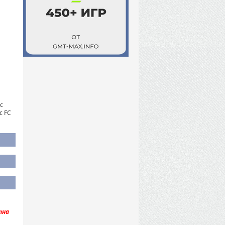
с
с FC
пна