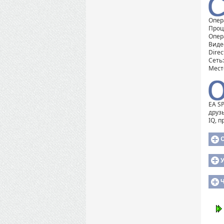
Опер
Проце
Опер
Видео
Direc
Сеть
Мест
EA S
друз
IQ, 
У