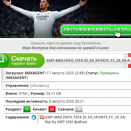
Скачать через торрент игру бесплатно
Игра доступна для скачивания по прямой ссылке
GMT-MAX.INFO_FIFA 25_EA
Загрузил:
MAXAGENT
(17 августа 2025 22:48)
Статус:
Проверено
(
MAXAGENT
)
Управление:
[обновить]
Взяли:
3754 |
Размер:
54.11 GB
Последняя активность:
6 августа 2026 20:21
Раздают:
17
Качают:
27
Скачали:
28
Содержание:
GMT-MAX.INFO_FIFA 25_EA_SPORTS_FC_25_EA-
Rip by GMT (342 файла)